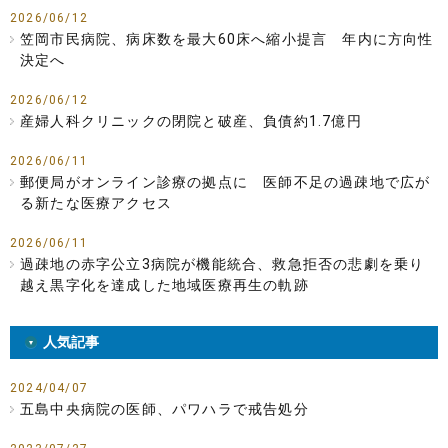
2026/06/12
笠岡市民病院、病床数を最大60床へ縮小提言 年内に方向性
決定へ
2026/06/12
産婦人科クリニックの閉院と破産、負債約1.7億円
2026/06/11
郵便局がオンライン診療の拠点に 医師不足の過疎地で広が
る新たな医療アクセス
2026/06/11
過疎地の赤字公立3病院が機能統合、救急拒否の悲劇を乗り
越え黒字化を達成した地域医療再生の軌跡
人気記事
2024/04/07
五島中央病院の医師、パワハラで戒告処分