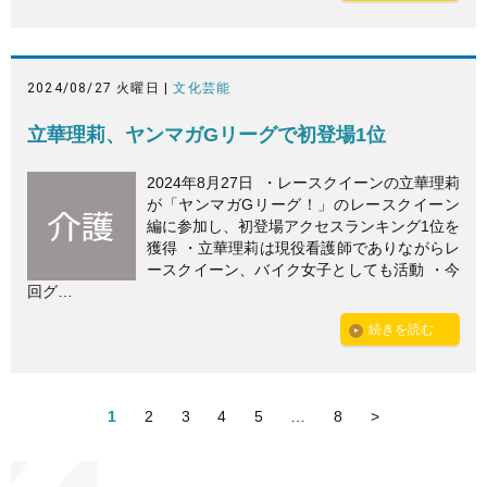
2024/08/27 火曜日 |
文化芸能
立華理莉、ヤンマガGリーグで初登場1位
2024年8月27日 ・レースクイーンの立華理莉
が「ヤンマガGリーグ！」のレースクイーン
編に参加し、初登場アクセスランキング1位を
獲得 ・立華理莉は現役看護師でありながらレ
ースクイーン、バイク女子としても活動 ・今
回グ…
続きを読む
1
2
3
4
5
…
8
>