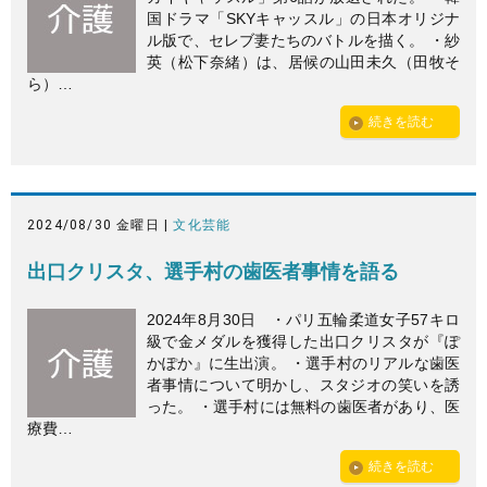
国ドラマ「SKYキャッスル」の日本オリジナ
ル版で、セレブ妻たちのバトルを描く。 ・紗
英（松下奈緒）は、居候の山田未久（田牧そ
ら）…
続きを読む
2024/08/30 金曜日 |
文化芸能
出口クリスタ、選手村の歯医者事情を語る
2024年8月30日 ・パリ五輪柔道女子57キロ
級で金メダルを獲得した出口クリスタが『ぽ
かぽか』に生出演。 ・選手村のリアルな歯医
者事情について明かし、スタジオの笑いを誘
った。 ・選手村には無料の歯医者があり、医
療費…
続きを読む