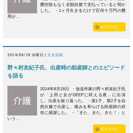
費控除もなく全額自腹で支払っていると明か
した。 ・1ヶ月生きるだけで百何十万円の費
用が…
続きを読む
2024/08/28 水曜日 |
文化芸能
野々村友紀子氏、出産時の助産師とのエピソード
を語る
2024年8月28日 ・放送作家の野々村友紀子氏
が「上田と女がDEEPに吠える夜」に出演
し、出産を振り返った。 ・第1子、第2子を自
然分娩で出産し、痛みを和らげる助産師の存
在に感謝した。 ・「きた、きた、きた！」と
いう…
続きを読む