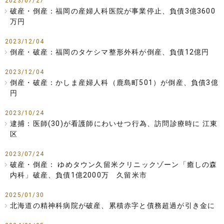
2023/07/27
破産・倒産：福岡の産婦人科医院が事業停止、負債3億3600
万円
2023/12/04
倒産・破産：福岡のタケシマ整形外科が倒産、負債12億円
2023/12/04
倒産・破産：かしま産婦人科（鹿島町501）が倒産、負債3億
円
2023/10/24
逮捕：医師(30)が看護師にわいせつ行為、訪問診療時に 江東
区
2023/07/24
破産・倒産： ゆめタウン久留米クリニックゾーン「癒しの森
内科」破産、負債1億2000万 久留米市
2025/01/30
北海道の精神科病院が破産、累積赤字と債務超過が引き金に