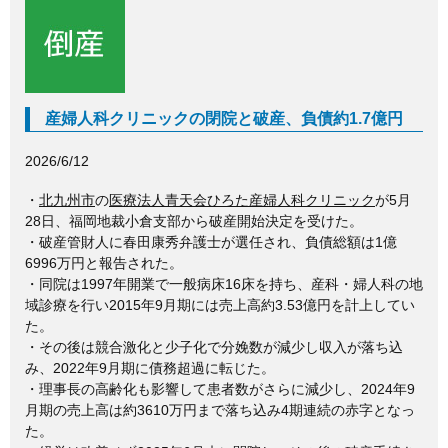
c
tt
e
e
er
b
o
産婦人科クリニックの閉院と破産、負債約1.7億円
o
2026/6/12
k
・
北九州市
の
医療法人青天会ひろた産婦人科クリニック
が5月
28日、福岡地裁小倉支部から破産開始決定を受けた。
・破産管財人に春田康秀弁護士が選任され、負債総額は1億
6996万円と報告された。
・同院は1997年開業で一般病床16床を持ち、産科・婦人科の地
域診療を行い2015年9月期には売上高約3.53億円を計上してい
た。
・その後は競合激化と少子化で分娩数が減少し収入が落ち込
み、2022年9月期に債務超過に転じた。
・理事長の高齢化も影響して患者数がさらに減少し、2024年9
月期の売上高は約3610万円まで落ち込み4期連続の赤字となっ
た。