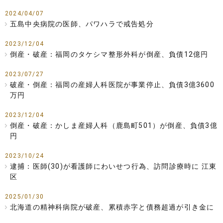
2024/04/07
五島中央病院の医師、パワハラで戒告処分
2023/12/04
倒産・破産：福岡のタケシマ整形外科が倒産、負債12億円
2023/07/27
破産・倒産：福岡の産婦人科医院が事業停止、負債3億3600
万円
2023/12/04
倒産・破産：かしま産婦人科（鹿島町501）が倒産、負債3億
円
2023/10/24
逮捕：医師(30)が看護師にわいせつ行為、訪問診療時に 江東
区
2025/01/30
北海道の精神科病院が破産、累積赤字と債務超過が引き金に