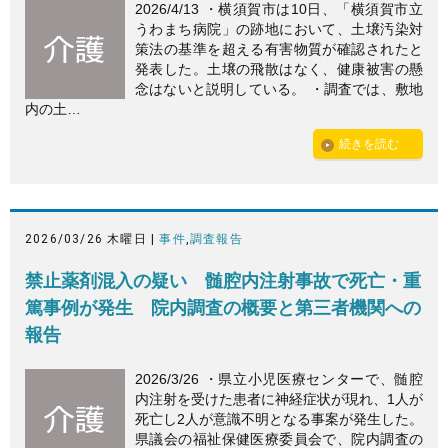
2026/4/13 ・横須賀市は10日、「横須賀市立
うわまち病院」の跡地において、土壌汚染対
策法の基準を超える有害物質が確認されたと
発表した。土壌の飛散はなく、健康被害の懸
念はないと説明している。 ・調査では、敷地
内の土…
続きを読む
2026/03/26 木曜日 |
事件
,
調査報告
禁止薬剤混入の疑い 髄腔内注射事故で死亡・重
篤事例が発生 院内調査の概要と第三者機関への
報告
2026/3/26 ・県立小児医療センターで、髄腔
内注射を受けた患者に神経症状が現れ、1人が
死亡し2人が意識不明となる事案が発生した。
県議会の福祉保健医療委員会で、院内調査の