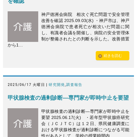
を確認
神戸徳洲会病院 相次ぐ死亡問題で安全管理
改善を確認 2025.09.03(水) ・神戸市は、神戸
徳洲会病院で患者死亡が相次いだ問題に関
し、有識者会議を開催し、病院の安全管理体
制が整備されたとの判断を示した。改善措置
から1…
続きを読む
2025/06/17 火曜日 |
研究開発
,
調査報告
甲状腺検査の過剰診断—専門家が即時中止を要望
甲状腺検査の過剰診断—専門家が即時中止を
要望 2025.06.17(火) ・若年型甲状腺癌研究
会（ＪＣＪＴＣ）は１２日、県民健康調査に
おける甲状腺検査が過剰診断につながる可能
性があるとして、学校の授業時間内…