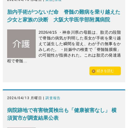
胎内手術がつないだ命 脊髄の難病を乗り越えた
少女と家族の決断 大阪大学医学部附属病院
2026/4/15 ・神奈川県の母親は、胎児の段階
で脊髄の病気が判明した長女が手術を乗り越
えて誕生した瞬間を迎え、わが子の無事をか
みしめた。 ・妊娠中の検査で「脊髄髄膜瘤」
の可能性が指摘された。これは胎児の発達過
程で脊髄…
続きを読む
2026/04/13 月曜日 |
調査報告
病院跡地で有害物質検出も「健康被害なし」 横
須賀市が調査結果公表