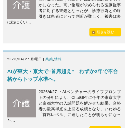
かになった。高い倫理が求められる医療従事
者に対する警鐘となったが、診療行為との線
引きは患者にとって判断が難しく、被害は表
に出にくい…
続きを読む
2026/04/27 月曜日 |
業績
,
情報
AIが東大・京大で“首席超え” わずか2年で不合
格からトップ水準へ。
2026/4/27 ・AIベンチャーのライフプロンプ
トの分析により、ChatGPTに今年の東京大学
と京都大学の入試問題を解かせた結果、合格
者の最高得点を上回る成績となり、いわゆる
「首席レベル」に達したことが明らかになっ
た…