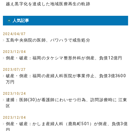
越え黒字化を達成した地域医療再生の軌跡
人気記事
2024/04/07
五島中央病院の医師、パワハラで戒告処分
2023/12/04
倒産・破産：福岡のタケシマ整形外科が倒産、負債12億円
2023/07/27
破産・倒産：福岡の産婦人科医院が事業停止、負債3億3600
万円
2023/10/24
逮捕：医師(30)が看護師にわいせつ行為、訪問診療時に 江東
区
2023/12/04
倒産・破産：かしま産婦人科（鹿島町501）が倒産、負債3億
円