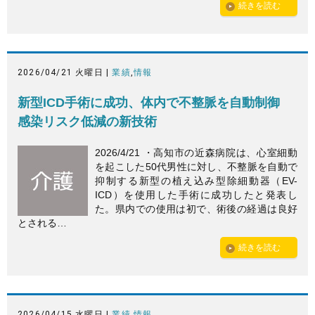
続きを読む
2026/04/21 火曜日 |
業績
,
情報
新型ICD手術に成功、体内で不整脈を自動制御
感染リスク低減の新技術
2026/4/21 ・高知市の近森病院は、心室細動
を起こした50代男性に対し、不整脈を自動で
抑制する新型の植え込み型除細動器（EV-
ICD）を使用した手術に成功したと発表し
た。県内での使用は初で、術後の経過は良好
とされる…
続きを読む
2026/04/15 水曜日 |
業績
,
情報