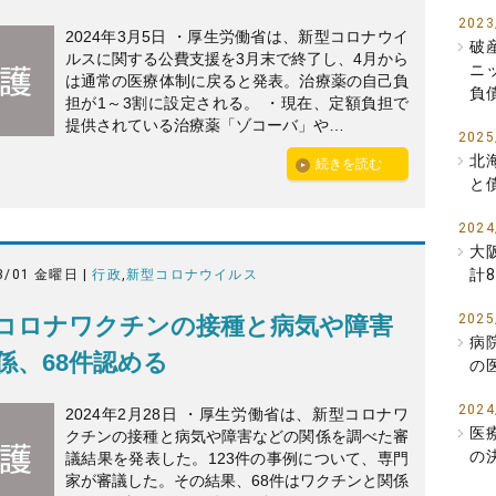
2023
2024年3月5日 ・厚生労働省は、新型コロナウイ
破
ルスに関する公費支援を3月末で終了し、4月から
ニ
は通常の医療体制に戻ると発表。治療薬の自己負
負
担が1～3割に設定される。 ・現在、定額負担で
提供されている治療薬「ゾコーバ」や…
2025
北
続きを読む
と
2024
大
計
3/01 金曜日 |
行政
,
新型コロナウイルス
2025
コロナワクチンの接種と病気や障害
病
係、68件認める
の
2024
2024年2月28日 ・厚生労働省は、新型コロナワ
医
クチンの接種と病気や障害などの関係を調べた審
の
議結果を発表した。123件の事例について、専門
家が審議した。その結果、68件はワクチンと関係