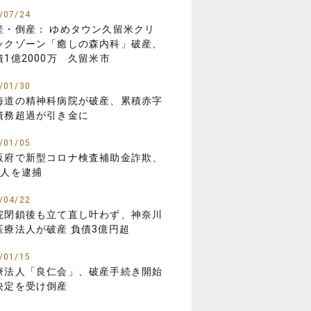
/07/24
産・倒産： ゆめタウン久留米クリ
ックゾーン「癒しの森内科」破産、
債1億2000万 久留米市
/01/30
海道の精神科病院が破産、累積赤字
債務超過が引き金に
/01/05
阪府で新型コロナ検査補助金詐欺、
8人を逮捕
/04/22
院閉鎖後も立て直し叶わず、神奈川
医療法人が破産 負債3億円超
/01/15
療法人「良仁会」、破産手続き開始
決定を受け倒産