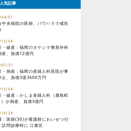
人気記事
/04/07
島中央病院の医師、パワハラで戒告
分
/12/04
産・破産：福岡のタケシマ整形外科
倒産、負債12億円
/07/27
産・倒産：福岡の産婦人科医院が事
停止、負債3億3600万円
/12/04
産・破産：かしま産婦人科（鹿島町
01）が倒産、負債3億円
/10/24
捕：医師(30)が看護師にわいせつ行
、訪問診療時に 江東区