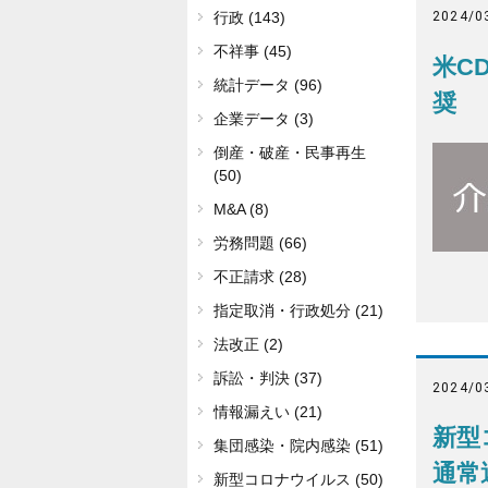
2024/0
行政 (143)
不祥事 (45)
米C
統計データ (96)
奨
企業データ (3)
倒産・破産・民事再生
(50)
M&A (8)
労務問題 (66)
不正請求 (28)
指定取消・行政処分 (21)
法改正 (2)
訴訟・判決 (37)
2024/0
情報漏えい (21)
新型
集団感染・院内感染 (51)
通常
新型コロナウイルス (50)