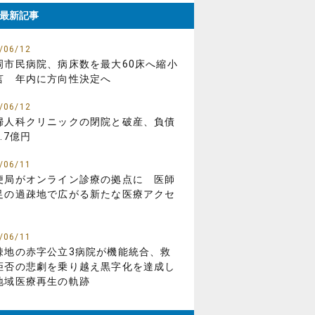
最新記事
/06/12
岡市民病院、病床数を最大60床へ縮小
言 年内に方向性決定へ
/06/12
婦人科クリニックの閉院と破産、負債
.7億円
/06/11
便局がオンライン診療の拠点に 医師
足の過疎地で広がる新たな医療アクセ
/06/11
疎地の赤字公立3病院が機能統合、救
拒否の悲劇を乗り越え黒字化を達成し
地域医療再生の軌跡