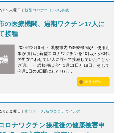
2/06 火曜日 |
新型コロナウイルス
,
事故
市の医療機関、過期ワクチン17人に
て接種
2024年2月6日 ・ 札幌市内の医療機関が、使用期
限が切れた新型コロナワクチンを40代から90代
の男女合わせて17人に誤って接種していたことが
判明。 ・ 誤接種は今年1月11日と18日、そして
今月1日の3日間にわたり行…
続きを読む
2/02 金曜日 |
統計データ
,
新型コロナウイルス
コロナワクチン接種後の健康被害申