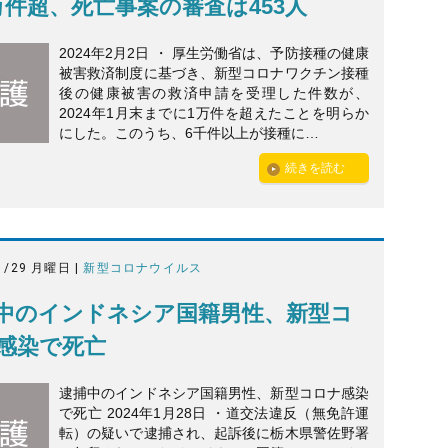
万件超、死亡事案の審査は453人
2024年2月2日 ・ 厚生労働省は、予防接種の健康
被害救済制度に基づき、新型コロナワクチン接種
後の健康被害の救済申請を受理した件数が、
2024年1月末までに1万件を超えたことを明らか
にした。このうち、6千件以上が接種に…
続きを読む
1/29 月曜日 |
新型コロナウイルス
中のインドネシア国籍男性、新型コ
感染で死亡
逮捕中のインドネシア国籍男性、新型コロナ感染
で死亡 2024年1月28日 ・道交法違反（無免許運
転）の疑いで逮捕され、起訴後に栃木県警佐野署