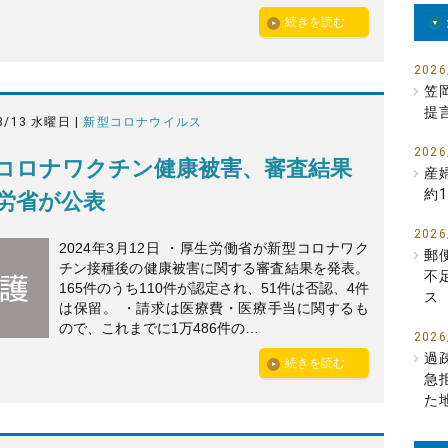
続きを読む
2026
笠
提
3/13 水曜日 |
新型コロナウイルス
2026
コロナワクチン健康被害、審査結果
産
約1
労省が公表
2026
2024年3月12日 ・厚生労働省が新型コロナワク
郵
チン接種後の健康被害に関する審査結果を発表。
不
165件のうち110件が認定され、51件は否認、4件
ス
は保留。 ・請求は医療費・医療手当に関するも
ので、これまでに1万486件の…
2026
過
続きを読む
急
た