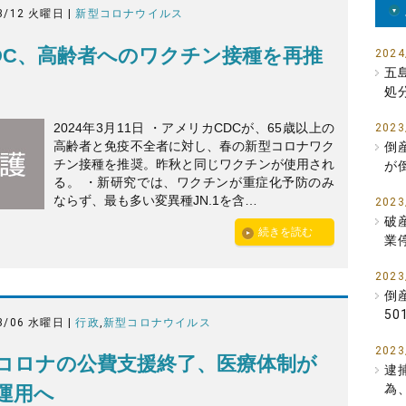
3/12 火曜日 |
新型コロナウイルス
DC、高齢者へのワクチン接種を再推
2024
五
処
2024年3月11日 ・アメリカCDCが、65歳以上の
2023
高齢者と免疫不全者に対し、春の新型コロナワク
倒
チン接種を推奨。昨秋と同じワクチンが使用され
が
る。 ・新研究では、ワクチンが重症化予防のみ
ならず、最も多い変異種JN.1を含…
2023
破
続きを読む
業
2023
倒
5
3/06 水曜日 |
行政
,
新型コロナウイルス
2023
コロナの公費支援終了、医療体制が
逮
為
運用へ