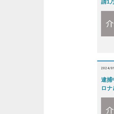
請1
2024/0
逮捕
ロナ