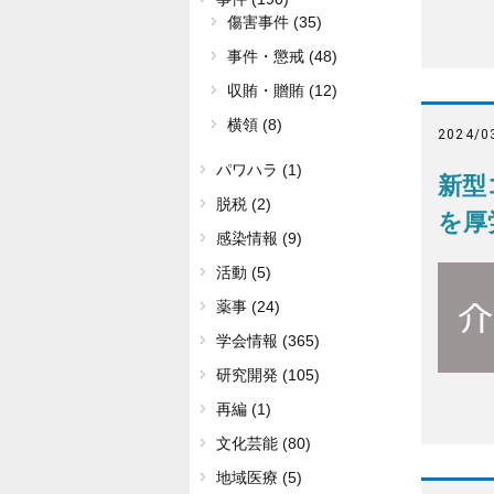
傷害事件 (35)
事件・懲戒 (48)
収賄・贈賄 (12)
横領 (8)
2024/0
パワハラ (1)
新型
脱税 (2)
を厚
感染情報 (9)
活動 (5)
薬事 (24)
学会情報 (365)
研究開発 (105)
再編 (1)
文化芸能 (80)
地域医療 (5)