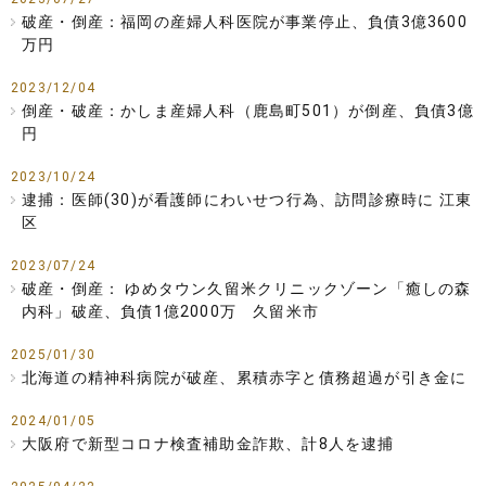
破産・倒産：福岡の産婦人科医院が事業停止、負債3億3600
万円
2023/12/04
倒産・破産：かしま産婦人科（鹿島町501）が倒産、負債3億
円
2023/10/24
逮捕：医師(30)が看護師にわいせつ行為、訪問診療時に 江東
区
2023/07/24
破産・倒産： ゆめタウン久留米クリニックゾーン「癒しの森
内科」破産、負債1億2000万 久留米市
2025/01/30
北海道の精神科病院が破産、累積赤字と債務超過が引き金に
2024/01/05
大阪府で新型コロナ検査補助金詐欺、計8人を逮捕