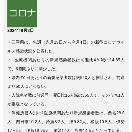
c
tt
e
e
er
b
2024年8月8日
o
o
・三重県は、先週（先月29日から今月4日）の新型コロナウイ
k
ルス感染状況を公表した。
・1医療機関あたりの新規感染者数は前週比4％減の14.85人
で、6週間ぶりに減少した。
・県内の1日あたりの新規感染者数は約940人と推計され、前週
より50人ほど少ない。
・入院患者数は前週同一曜日比16人減の365人で、そのうち1人
が重症となっている。
・保健所管内別の1医療機関あたり新規感染者数は、桑名28.6
人、四日市10.2人、鈴鹿8.2人、津9.82人、松阪10.5人、伊勢
17.64人、伊賀18.75人、尾鷲17人、熊野14.5人となっている。