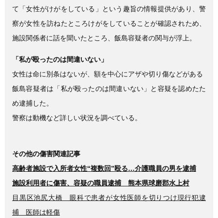
て「女性がけがをしている」という趣旨の情報提供があり、警
察が女性を訪ねたところけがをしていることが確認されため、
施設関係者に話を聞いたところ、飯島容疑者の関与が浮上。
「私が殴ったのは間違いない」
女性は命に別条はないが、額を中心にアザや切り傷などがある
飯島容疑者は「私が殴ったのは間違いない」と容疑を認めたた
め逮捕した。
警察は動機など詳しい状況を調べている。
その他の傷害関連記事
高齢者施設で入所者女性“複数回”殴る…介護職員の男を逮捕
施設利用者に傷害、容疑の職員逮捕 熊本県球磨郡水上村
目黒区池尻大橋 眼科で患者が女性医師を切りつけ現行犯逮
捕 医師は軽傷