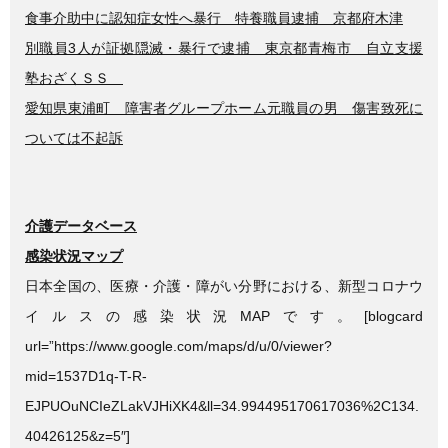
食事介助中に認知症女性へ暴行 特養職員逮捕 京都府木津
別職員3人が証拠隠滅・暴行で逮捕 東京都青梅市 自立支援
塾おざくＳＳ
愛知県東浦町 障害者グループホーム元職員の男 傷害致死に
ついては不起訴
介護データベース
感染状況マップ
日本全国の、医療・介護・障がい分野における、新型コロナウ
イルスの感染状況MAPです。[blogcard
url=”https://www.google.com/maps/d/u/0/viewer?
mid=1537D1q-T-R-
EJPUOuNCIeZLakVJHiXK4&ll=34.994495170617036%2C134.
40426125&z=5″]