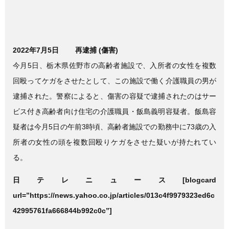
2022年7月5日
再逮捕 (傷害)
今月5日、栃木県佐野市の高齢者施設で、入所者の女性を複数
回殴ってケガをさせたとして、この施設で働く介護職員の男が
逮捕された。警察によると、傷害の容疑で逮捕されたのはサー
ビス付き高齢者向け住宅の介護職員・飯島義明容疑者。飯島容
疑者は今月5日の午前3時頃、高齢者施設での勤務中に73歳の入
所者の女性の頭を複数回殴りケガをさせた疑いが持たれてい
る。
日テレニュース
[blogcard
url=”https://news.yahoo.co.jp/articles/013c4f9979323ed6c
42995761fa666844b992c0c”]