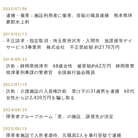
2022/07/06
逮捕・傷害：施設利用者に傷害、容疑の職員逮捕 熊本県球
磨郡水上村
2019/02/13
不正請求・指定取消：埼玉県所沢市・入間市 放課後等デイ
サービス3事業所 株式会社 不正受給額 約2170万円
2019/09/23
詐欺：静岡県焼津市 68歳女性 被害額約62万円 静岡県警
焼津署刑事課の警察官 全国銀行協会職員
2022/01/19
詐欺：介護施設の入居権詐欺 受け子の31歳男を逮捕 60代
女性から計2,420万円を騙し取る
2024/08/29
障害者グループホーム「恵」の施設、譲渡先が決定
2025/05/15
障害者施設で入所者虐待、元職員2人を暴行容疑で逮捕