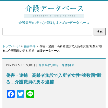
介護業界の様々な情報をまとめたデータベース
トップページ
傷害事件
傷害・逮捕：高齢者施設で入所者女性“複数回”殴
る…介護職員の男を逮捕 - 介護データベース
2022/07/19 火曜日 |
傷害事件
,
虐待・身体拘束
傷害・逮捕：高齢者施設で入所者女性“複数回”殴
る…介護職員の男を逮捕
F
T
Li
a
wi
n