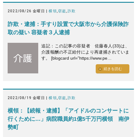
2022/08/26 金曜日 |
横領
,
窃盗
,
詐欺
詐欺・逮捕：手すり設置で大阪市から介護保険詐
取の疑い 容疑者３人逮捕
追記：この記事の容疑者 佐藤春人(33)は、
介護報酬の不正給付により再逮捕されていま
す。 [blogcard url=”https://www.pe…
続きを読む
2022/08/19 金曜日 |
横領
,
窃盗
,
詐欺
横領：【続報・逮捕】「アイドルのコンサートに
行くために…」病院職員約1億5千万円横領 南伊
勢町