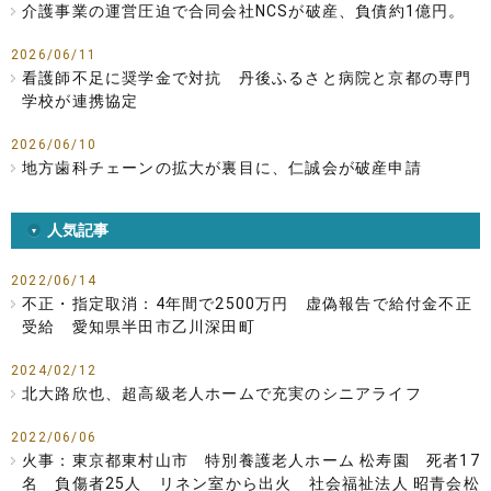
介護事業の運営圧迫で合同会社NCSが破産、負債約1億円。
2026/06/11
看護師不足に奨学金で対抗 丹後ふるさと病院と京都の専門
学校が連携協定
2026/06/10
地方歯科チェーンの拡大が裏目に、仁誠会が破産申請
人気記事
2022/06/14
不正・指定取消：4年間で2500万円 虚偽報告で給付金不正
受給 愛知県半田市乙川深田町
2024/02/12
北大路欣也、超高級老人ホームで充実のシニアライフ
2022/06/06
火事：東京都東村山市 特別養護老人ホーム 松寿園 死者17
名 負傷者25人 リネン室から出火 社会福祉法人 昭青会松