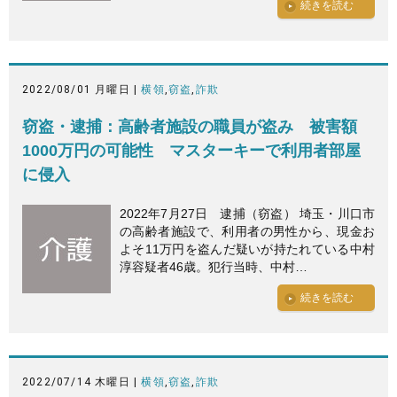
続きを読む
2022/08/01 月曜日 |
横領
,
窃盗
,
詐欺
窃盗・逮捕：高齢者施設の職員が盗み 被害額
1000万円の可能性 マスターキーで利用者部屋
に侵入
2022年7月27日 逮捕（窃盗） 埼玉・川口市
の高齢者施設で、利用者の男性から、現金お
よそ11万円を盗んだ疑いが持たれている中村
淳容疑者46歳。犯行当時、中村…
続きを読む
2022/07/14 木曜日 |
横領
,
窃盗
,
詐欺