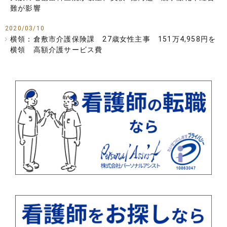
難が影響
2020/03/10
横領：倉敷市介護保険課 27歳女性主事 151万4,958円を
横領 高額介護サービス費