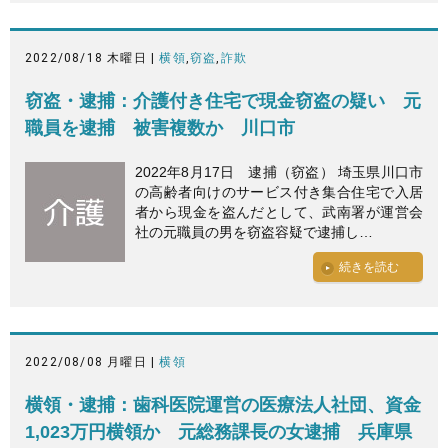
2022/08/18 木曜日 |
横領
,
窃盗
,
詐欺
窃盗・逮捕：介護付き住宅で現金窃盗の疑い 元
職員を逮捕 被害複数か 川口市
2022年8月17日 逮捕（窃盗） 埼玉県川口市
の高齢者向けのサービス付き集合住宅で入居
者から現金を盗んだとして、武南署が運営会
社の元職員の男を窃盗容疑で逮捕し…
続きを読む
2022/08/08 月曜日 |
横領
横領・逮捕：歯科医院運営の医療法人社団、資金
1,023万円横領か 元総務課長の女逮捕 兵庫県