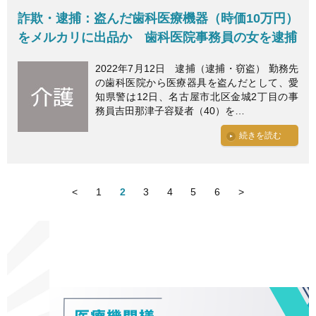
詐欺・逮捕：盗んだ歯科医療機器（時価10万円）
をメルカリに出品か 歯科医院事務員の女を逮捕
2022年7月12日 逮捕（逮捕・窃盗） 勤務先
の歯科医院から医療器具を盗んだとして、愛
知県警は12日、名古屋市北区金城2丁目の事
務員吉田那津子容疑者（40）を…
続きを読む
<
1
2
3
4
5
6
>