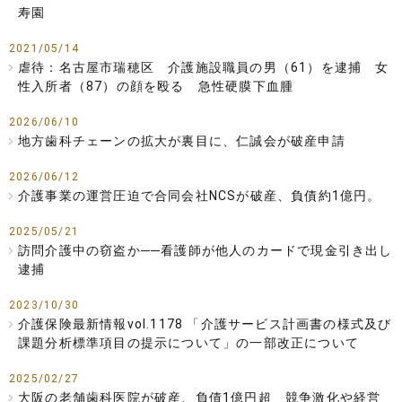
寿園
2021/05/14
虐待：名古屋市瑞穂区 介護施設職員の男（61）を逮捕 女
性入所者（87）の顔を殴る 急性硬膜下血腫
2026/06/10
地方歯科チェーンの拡大が裏目に、仁誠会が破産申請
2026/06/12
介護事業の運営圧迫で合同会社NCSが破産、負債約1億円。
2025/05/21
訪問介護中の窃盗か──看護師が他人のカードで現金引き出し
逮捕
2023/10/30
介護保険最新情報vol.1178 「介護サービス計画書の様式及び
課題分析標準項目の提示について」の一部改正について
2025/02/27
大阪の老舗歯科医院が破産、負債1億円超 競争激化や経営