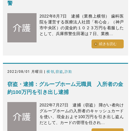
警
2022年8月7日 逮捕（業務上横領） 歯科医
院を運営する医療法人社団「有心会」（神戸
市中央区）の資金約１０２３万円を着服した
として、兵庫県警生田署は７日、業務…
続きを読む
2022/08/01 月曜日 |
横領
,
窃盗
,
詐欺
窃盗・逮捕：グループホーム元職員 入所者の金
約100万円を引き出し逮捕
2022年7月27日 逮捕（窃盗） 障がい者向け
グループホームの入所者のキャッシュカード
を使い、現金およそ100万円を引き出し盗ん
だとして、カードの管理を任され…