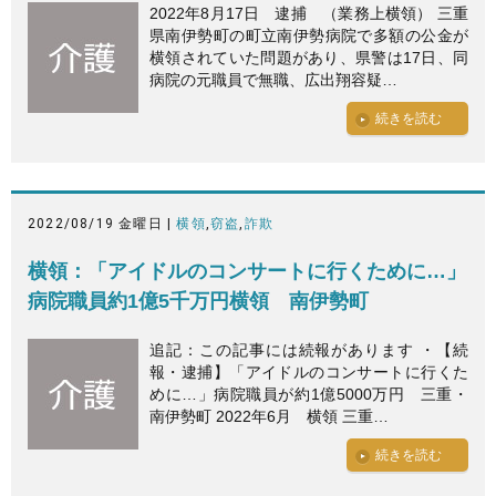
2022年8月17日 逮捕 （業務上横領） 三重
県南伊勢町の町立南伊勢病院で多額の公金が
横領されていた問題があり、県警は17日、同
病院の元職員で無職、広出翔容疑…
続きを読む
2022/08/19 金曜日 |
横領
,
窃盗
,
詐欺
横領：「アイドルのコンサートに行くために…」
病院職員約1億5千万円横領 南伊勢町
追記：この記事には続報があります ・【続
報・逮捕】「アイドルのコンサートに行くた
めに…」病院職員が約1億5000万円 三重・
南伊勢町 2022年6月 横領 三重…
続きを読む