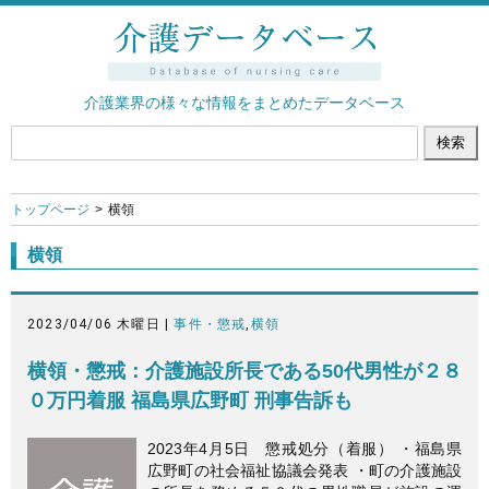
介護業界の様々な情報をまとめたデータベース
トップページ
横領
横領
2023/04/06 木曜日 |
事件・懲戒
,
横領
横領・懲戒：介護施設所長である50代男性が２８
０万円着服 福島県広野町 刑事告訴も
2023年4月5日 懲戒処分（着服） ・福島県
広野町の社会福祉協議会発表 ・町の介護施設