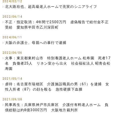
2024/02/12
北大路欣也、超高級老人ホームで充実のシニアライフ
2022/06/14
不正・指定取消：4年間で2500万円 虚偽報告で給付金不正
受給 愛知県半田市乙川深田町
2024/06/11
大阪の弁護士、母親への暴行で逮捕
2022/06/06
火事：東京都東村山市 特別養護老人ホーム 松寿園 死者17
名 負傷者25人 リネン室から出火 社会福祉法人 昭青会松
寿園
2021/05/14
虐待：名古屋市瑞穂区 介護施設職員の男（61）を逮捕 女
性入所者（87）の顔を殴る 急性硬膜下血腫
2021/09/08
民事再生：兵庫県神戸市兵庫区 介護付有料老人ホーム 負
債総額は約8億3000万円 大阪地方裁判所