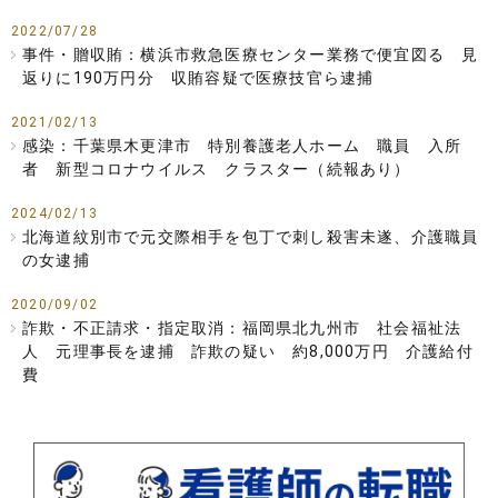
2022/07/28
事件・贈収賄：横浜市救急医療センター業務で便宜図る 見
返りに190万円分 収賄容疑で医療技官ら逮捕
2021/02/13
感染：千葉県木更津市 特別養護老人ホーム 職員 入所
者 新型コロナウイルス クラスター（続報あり）
2024/02/13
北海道紋別市で元交際相手を包丁で刺し殺害未遂、介護職員
の女逮捕
2020/09/02
詐欺・不正請求・指定取消：福岡県北九州市 社会福祉法
人 元理事長を逮捕 詐欺の疑い 約8,000万円 介護給付
費