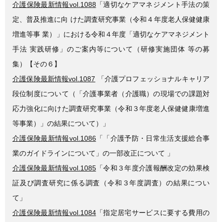
介護保険最新情報vol.1088
「適切なケアマネジメント手法の策
定、普及推進に向 けた調査研究事業（令和４年度老人保健健康
増進等事 業）」における令和４年度「適切なケアマネジメント
手法 実践研修」のご案内等について（研修実施団体 等の募
集）【その６】
介護保険最新情報vol.1087
「介護プロフェッショナルキャリア
段位制度について（「介護事業者（介護職）の現場での課題対
応力強化に向けた調査研究事業（令和３年度老人保健健康増進
等事業）」の結果について）」
介護保険最新情報vol.1086
「「介護予防・日常生活支援総合事
業のガイドラインについて」の一部改正について 」
介護保険最新情報vol.1085
「令和３年度介護報酬改定の効果検
証及び調査研究に係る調査（令和３年度調査）の結果につい
て」
介護保険最新情報vol.1084
「指定居宅サービスに要する費用の