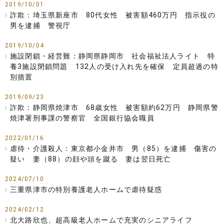
2019/10/01
詐欺：埼玉県新座市 80代女性 被害額460万円 指示役の
男を逮捕 警視庁
2019/10/04
施設閉鎖・経営難：静岡県静岡市 社会福祉法人ライト 特
養3施設閉鎖問題 132人の受け入れ先を確保 定員超過の特
別措置
2019/09/23
詐欺：静岡県焼津市 68歳女性 被害額約62万円 静岡県警
焼津署刑事課の警察官 全国銀行協会職員
2022/01/16
虐待・介護殺人：東京都小金井市 男（85）を逮捕 傷害の
疑い 妻（88）の顔や頭を蹴る 妻は翌日死亡
2024/07/10
三重県津市の特別養護老人ホームで虐待疑惑
2024/02/12
北大路欣也、超高級老人ホームで充実のシニアライフ