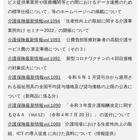
ビス提供事業所や医療機関等との間におけるデータ連携のため
の標準仕様について」等のホームページへの掲載について
介護保険最新情報vol.1094
「生産性向上の取組に関する介護事
業所向け セミナー2022」の開催について
介護保険最新情報vol.1093
公費負担医療対象者の高額介護サ
ービス費の 算定事務について（その３）
介護保険最新情報vol.1092
新型コロナワクチンの４回目接種
の対象拡大について
介護保険最新情報vol.1091
令和 5 年 1 月貸与分から適用さ
れる福祉用具の全国平均貸与価格及び貸与価格の上限の公表に
ついて（新商品に係る分）
介護保険最新情報vol.1090
「令和３年度介護報酬改定に関す
るＱ＆Ａ （Vol.12）（令和４年７月 20 日）」 の送付について
介護保険最新情報vol.1089
介護現場における生産性向上の取
組、ICT の導入促進 に向けた資料について（情報提供）