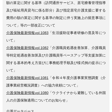
額の算定に関する基準（訪問通所サービス、居宅療養管理指導
及び福祉用具貸与に係る部分）及び指定居宅介護支援に要する
費用の額の算定に関する基準の制定に伴う実施上の留意事項に
ついて」等の一部改正について
介護保険最新情報vol.1083
「生活援助従事者研修の普及等につ
いて」
介護保険最新情報vol.1082
「介護職員処遇改善加算、介護職員
等特定処遇改善加算及び介護職員等ベースアップ等支援加算に
関する基本的考え方並びに事務処理手順及び様式例の提示につ
いて」
介護保険最新情報vol.1081
「令和４年度介護事業実態調査（介
護事業経営概況調査）への協力依頼について」
介護保険最新情報vol.1080
「ウクライナから避難している外国
人の介護保険適用についてのお知らせ」
介護データベース