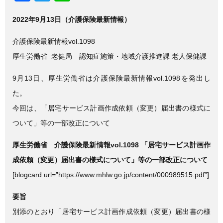
a
wi
n
2022年9月13日（介護保険最新情報）
c
tt
e
e
er
介護保険最新情報vol.1098
b
厚生労働省 老健局 認知症施策・地域介護推進課 老人保健課
o
9月13日、厚生労働省は介護保険最新情報vol.1098を発出し
o
た。
k
今回は、「居宅サービス計画作成依頼（変更）届出書の様式に
ついて」等の一部改正について
厚生労働省 介護保険最新情報vol.1098 「居宅サービス計画作
成依頼（変更）届出書の様式について」等の一部改正について
[blogcard url=”https://www.mhlw.go.jp/content/000989515.pdf”]
要旨
別添のとおり「居宅サービス計画作成依頼（変更）届出書の様