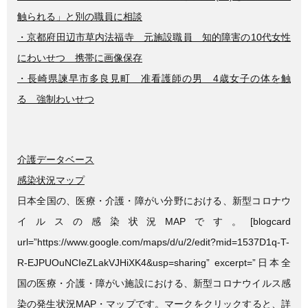
触られる」と別の職員に相談
・京都府田辺市草内法福寺 元施設職員 知的障害の10代女性
にわいせつ 携帯に画像保存
・長崎県諫早市多良見町 准看護師の男 4歳女子の体を触
る 強制わいせつ
介護データベース
感染状況マップ
日本全国の、医療・介護・障がい分野における、新型コロナウ
イルスの感染状況MAPです。[blogcard
url=”https://www.google.com/maps/d/u/2/edit?mid=1537D1q-T-
R-EJPUOuNCIeZLakVJHiXK4&usp=sharing” excerpt=”日本全
国の医療・介護・障がい施設における、新型コロナウイルス感
染の発生状況MAP・マップです。マークをクリックすると、詳