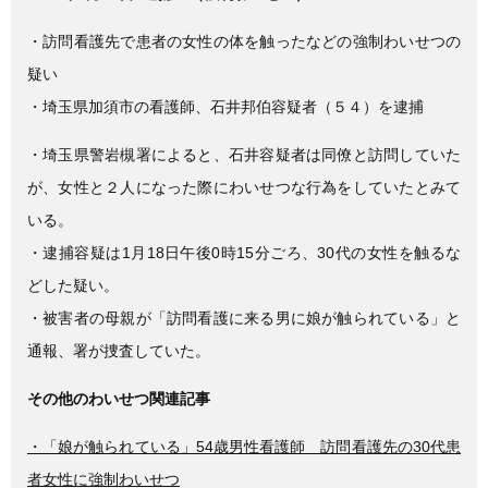
c
tt
e
e
er
・訪問看護先で患者の女性の体を触ったなどの強制わいせつの
b
疑い
o
・埼玉県加須市の看護師、石井邦伯容疑者（５４）を逮捕
o
・埼玉県警岩槻署によると、石井容疑者は同僚と訪問していた
k
が、女性と２人になった際にわいせつな行為をしていたとみて
いる。
・逮捕容疑は1月18日午後0時15分ごろ、30代の女性を触るな
どした疑い。
・被害者の母親が「訪問看護に来る男に娘が触られている」と
通報、署が捜査していた。
その他のわいせつ関連記事
・「娘が触られている」54歳男性看護師 訪問看護先の30代患
者女性に強制わいせつ