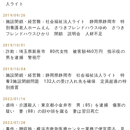
人ライト
2019/09/26
施設閉鎖・経営難：社会福祉法人ライト 静岡県静岡市 特
別養護老人ホームえん さつきフレンドハウスゆめ さつき
フレンドハウスひかり 閉鎖 説明会 人材不足
2019/10/01
詐欺：埼玉県新座市 80代女性 被害額460万円 指示役の
男を逮捕 警視庁
2019/10/04
施設閉鎖・経営難：静岡県静岡市 社会福祉法人ライト 特
養3施設閉鎖問題 132人の受け入れ先を確保 定員超過の特
別措置
2022/01/16
虐待・介護殺人：東京都小金井市 男（85）を逮捕 傷害の
疑い 妻（88）の顔や頭を蹴る 妻は翌日死亡
2022/07/28
事件・贈収賄：横浜市救急医療センター業務で便宜図る 見