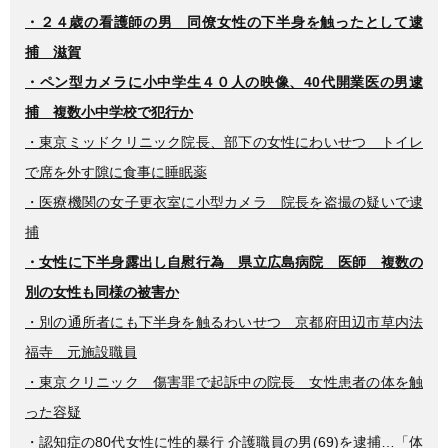
・２４歳の看護師の男 同僚女性の下半身を触ったとして逮
捕 滋賀
・ペン型カメラに小中学生４０人の映像、40代開業医の男逮
捕 複数小中学校で犯行か
・東京ミッドクリニック院長、部下の女性にわいせつ トイレ
で席を外す隙に食事に睡眠薬
・医療機関の女子更衣室に小型カメラ 院長を盗撮の疑いで逮
捕
・女性に下半身露出し自慰行為 県立広島病院 医師 複数の
別の女性も同様の被害か
・別の通所者にも下半身を触るわいせつ 京都府田辺市草内法
福寺 元施設職員
・東京クリニック 傷害罪で起訴中の院長 女性患者の体を触
った容疑
・認知症の80代女性に性的暴行 介護職員の男(69)を逮捕…「体