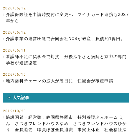
2026/06/12
介護保険証を申請時交付に変更へ マイナカード連携も2027
年から
2026/06/12
介護事業の運営圧迫で合同会社NCSが破産、負債約1億円。
2026/06/11
看護師不足に奨学金で対抗 丹後ふるさと病院と京都の専門
学校が連携協定
2026/06/10
地方歯科チェーンの拡大が裏目に、仁誠会が破産申請
人気記事
2019/10/23
施設閉鎖・経営難：静岡県静岡市 特別養護老人ホーム え
ん さつきフレンドハウスゆめ さつきフレンドハウスひか
り 全員退去 職員ほぼ全員退職 事実上休止 社会福祉法