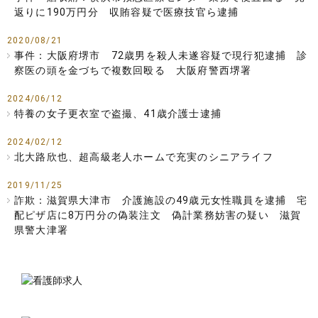
返りに190万円分 収賄容疑で医療技官ら逮捕
2020/08/21
事件：大阪府堺市 72歳男を殺人未遂容疑で現行犯逮捕 診
察医の頭を金づちで複数回殴る 大阪府警西堺署
2024/06/12
特養の女子更衣室で盗撮、41歳介護士逮捕
2024/02/12
北大路欣也、超高級老人ホームで充実のシニアライフ
2019/11/25
詐欺：滋賀県大津市 介護施設の49歳元女性職員を逮捕 宅
配ピザ店に8万円分の偽装注文 偽計業務妨害の疑い 滋賀
県警大津署