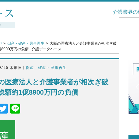
介護業界の
ジ
倒産・破産・民事再生
大阪の医療法人と介護事業者が相次ぎ破
億8900万円の負債 - 介護データベース
9/25 木曜日 |
倒産・破産・民事再生
の医療法人と介護事業者が相次ぎ破
総額約1億8900万円の負債
F
T
Li
a
wi
n
c
tt
e
e
er