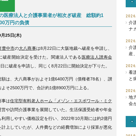
b
の医療法人と介護事業者が相次ぎ破産 総額約1
o
2026
900万円の負債
介
o
ナ
9月25日(木)
k
2026
介
府豊中市
の
大八商事
は8月22日に大阪地裁へ破産を申請し、
産
日に破産開始決定を受けた。関連法人である
医療法人讃寿会
30日に破産を申請し、同じく8月22日に開始決定が下りた。
2026
看
と
額は、大八商事がおよそ1億6400万円（債権者78名）、讃
よそ2500万円で、合計約1億8900万円に上る。
2026
地
商事は
住宅型有料老人ホーム「メゾン・エスポワール・ミク
会
運営や訪問介護事業を展開していた。生活保護受給者や年金
利用しやすい価格設定を行い、2022年10月期には約2億円
を計上していたが、人件費などの経費増加により採算が悪化
た。