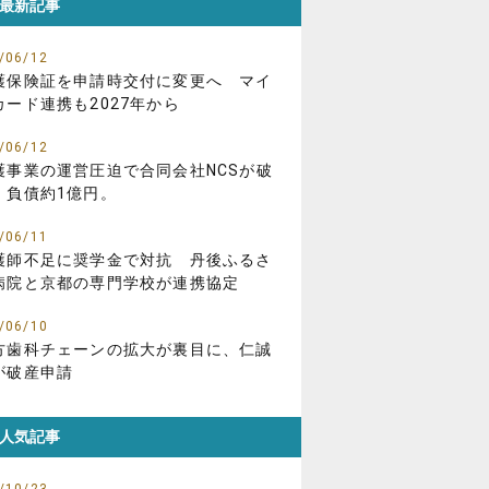
最新記事
/06/12
護保険証を申請時交付に変更へ マイ
カード連携も2027年から
/06/12
護事業の運営圧迫で合同会社NCSが破
、負債約1億円。
/06/11
護師不足に奨学金で対抗 丹後ふるさ
病院と京都の専門学校が連携協定
/06/10
方歯科チェーンの拡大が裏目に、仁誠
が破産申請
人気記事