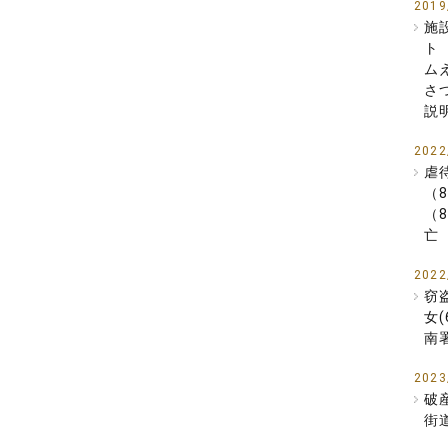
2019
施
ト
ム
さ
説
2022
虐
（
（
亡
2022
窃
女
南
2023
破
街