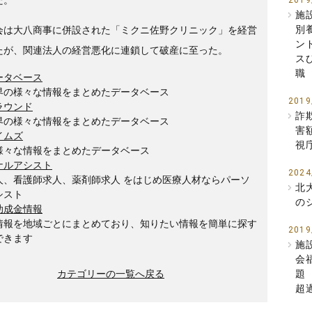
2019
施
別
会は大八商事に併設された「ミクニ佐野クリニック」を経営
ン
たが、関連法人の経営悪化に連鎖して破産に至った。
ス
職
ータベース
界の様々な情報をまとめたデータベース
2019
ラウンド
詐
界の様々な情報をまとめたデータベース
害
イムズ
視
様々な情報をまとめたデータベース
ナルアシスト
2024
人、看護師求人、薬剤師求人 をはじめ医療人材ならパーソ
北
シスト
の
助成金情報
情報を地域ごとにまとめており、知りたい情報を簡単に探す
2019
できます
施
会
カテゴリーの一覧へ戻る
題
超