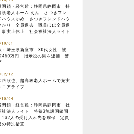
/10/23
設閉鎖・経営難：静岡県静岡市 特
養護老人ホーム えん さつきフレ
ドハウスゆめ さつきフレンドハウ
ひかり 全員退去 職員ほぼ全員退
 事実上休止 社会福祉法人ライト
/10/01
欺：埼玉県新座市 80代女性 被
額460万円 指示役の男を逮捕 警
庁
/02/12
大路欣也、超高級老人ホームで充実
シニアライフ
/10/04
設閉鎖・経営難：静岡県静岡市 社
福祉法人ライト 特養3施設閉鎖問
 132人の受け入れ先を確保 定員
過の特別措置