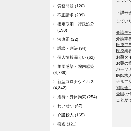
労務問題 (120)
・讃寿
不正請求 (209)
してい
指定取消・行政処分
(198)
介護デ
介護業
法改正 (22)
医療ア
訴訟・判決 (94)
医療業
お薬タ
個人情報漏えい (62)
お薬の
集団感染・院内感染
パーソ
(4,739)
医師求
ナルア
新型コロナウイルス
補助金
(4,842)
全国の
虐待・身体拘束 (254)
ことが
わいせつ (67)
介護殺人 (165)
窃盗 (121)