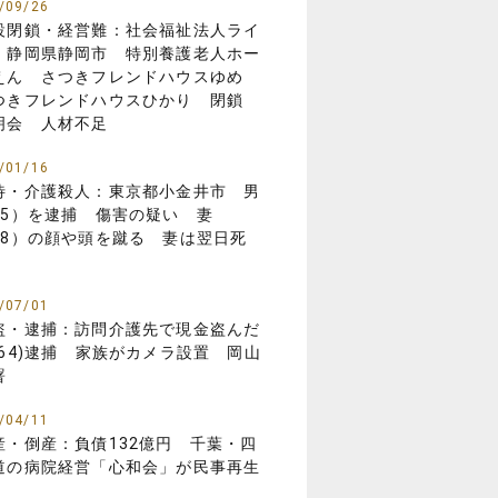
/09/26
設閉鎖・経営難：社会福祉法人ライ
 静岡県静岡市 特別養護老人ホー
えん さつきフレンドハウスゆめ
つきフレンドハウスひかり 閉鎖
明会 人材不足
/01/16
待・介護殺人：東京都小金井市 男
85）を逮捕 傷害の疑い 妻
88）の顔や頭を蹴る 妻は翌日死
/07/01
盗・逮捕：訪問介護先で現金盗んだ
(64)逮捕 家族がカメラ設置 岡山
署
/04/11
産・倒産：負債132億円 千葉・四
道の病院経営「心和会」が民事再生