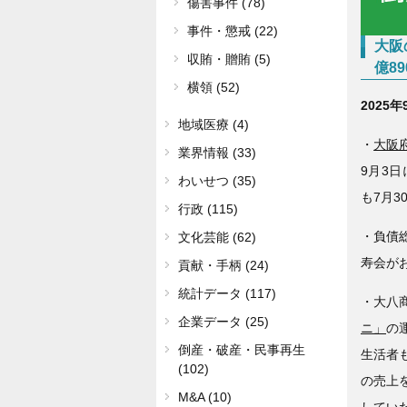
傷害事件 (78)
事件・懲戒 (22)
大阪
収賄・贈賄 (5)
億8
横領 (52)
2025年
地域医療 (4)
・
大阪
業界情報 (33)
9月3
わいせつ (35)
も7月
行政 (115)
・負債総
文化芸能 (62)
寿会がお
貢献・手柄 (24)
統計データ (117)
・大八
企業データ (25)
ニ」
の
倒産・破産・民事再生
生活者も
(102)
の売上
M&A (10)
してい