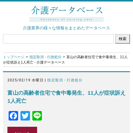
介護業界の様々な情報をまとめたデータベース
トップページ
指定取消・行政処分
富山の高齢者住宅で食中毒発生、11人
が症状訴え1人死亡 - 介護データベース
2025/02/19 水曜日 |
指定取消・行政処分
富山の高齢者住宅で食中毒発生、11人が症状訴え
1人死亡
F
T
Li
a
wi
n