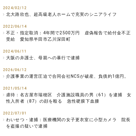
2024/02/12
北大路欣也、超高級老人ホームで充実のシニアライフ
2022/06/14
不正・指定取消：4年間で2500万円 虚偽報告で給付金不正
受給 愛知県半田市乙川深田町
2024/06/11
大阪の弁護士、母親への暴行で逮捕
2026/06/12
介護事業の運営圧迫で合同会社NCSが破産、負債約1億円。
2021/05/14
虐待：名古屋市瑞穂区 介護施設職員の男（61）を逮捕 女
性入所者（87）の顔を殴る 急性硬膜下血腫
2022/07/01
わいせつ・逮捕：医療機関の女子更衣室に小型カメラ 院長
を盗撮の疑いで逮捕