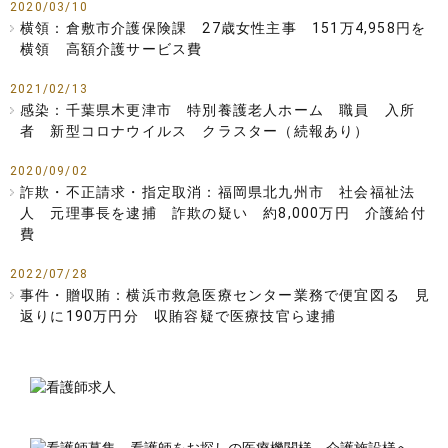
2020/03/10
横領：倉敷市介護保険課 27歳女性主事 151万4,958円を
横領 高額介護サービス費
2021/02/13
感染：千葉県木更津市 特別養護老人ホーム 職員 入所
者 新型コロナウイルス クラスター（続報あり）
2020/09/02
詐欺・不正請求・指定取消：福岡県北九州市 社会福祉法
人 元理事長を逮捕 詐欺の疑い 約8,000万円 介護給付
費
2022/07/28
事件・贈収賄：横浜市救急医療センター業務で便宜図る 見
返りに190万円分 収賄容疑で医療技官ら逮捕