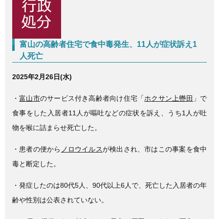
c
tt
e
e
er
b
富山の高齢者住宅で食中毒発生、11人が症状訴え1
o
人死亡
o
k
2025年2月26日(水)
・
富山市
のサービス付き高齢者向け住宅「
ホクサン上轡田
」で
食事をした入居者11人が嘔吐などの症状を訴え、うち1人が吐
物を喉に詰まらせ死亡した。
・患者の便から
ノロウイルス
が検出され、市はこの事案を食中
毒と断定した。
・発症したのは80代5人、90代以上6人で、死亡した入居者の年
齢や性別は公表されていない。