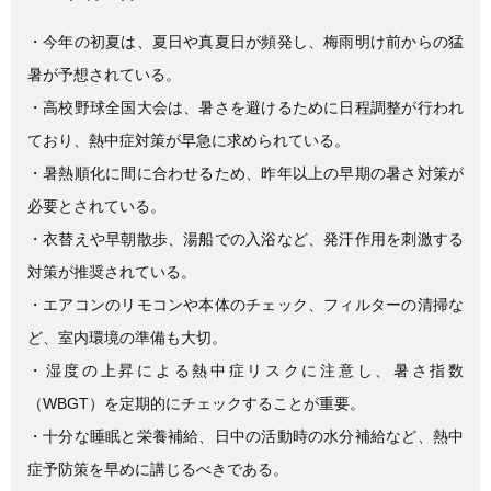
c
tt
e
e
er
・今年の初夏は、夏日や真夏日が頻発し、梅雨明け前からの猛
b
暑が予想されている。
o
・高校野球全国大会は、暑さを避けるために日程調整が行われ
o
ており、熱中症対策が早急に求められている。
k
・暑熱順化に間に合わせるため、昨年以上の早期の暑さ対策が
必要とされている。
・衣替えや早朝散歩、湯船での入浴など、発汗作用を刺激する
対策が推奨されている。
・エアコンのリモコンや本体のチェック、フィルターの清掃な
ど、室内環境の準備も大切。
・湿度の上昇による熱中症リスクに注意し、暑さ指数
（WBGT）を定期的にチェックすることが重要。
・十分な睡眠と栄養補給、日中の活動時の水分補給など、熱中
症予防策を早めに講じるべきである。