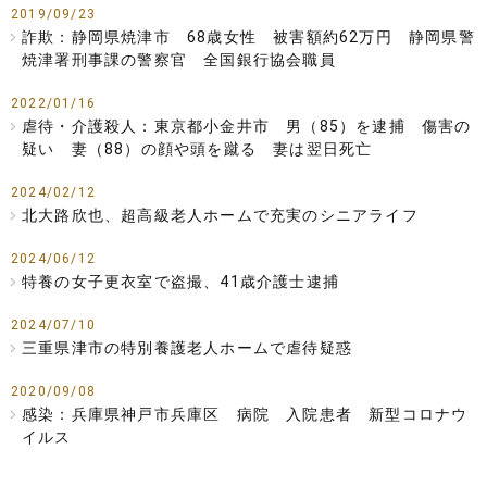
2019/09/23
詐欺：静岡県焼津市 68歳女性 被害額約62万円 静岡県警
焼津署刑事課の警察官 全国銀行協会職員
2022/01/16
虐待・介護殺人：東京都小金井市 男（85）を逮捕 傷害の
疑い 妻（88）の顔や頭を蹴る 妻は翌日死亡
2024/02/12
北大路欣也、超高級老人ホームで充実のシニアライフ
2024/06/12
特養の女子更衣室で盗撮、41歳介護士逮捕
2024/07/10
三重県津市の特別養護老人ホームで虐待疑惑
2020/09/08
感染：兵庫県神戸市兵庫区 病院 入院患者 新型コロナウ
イルス