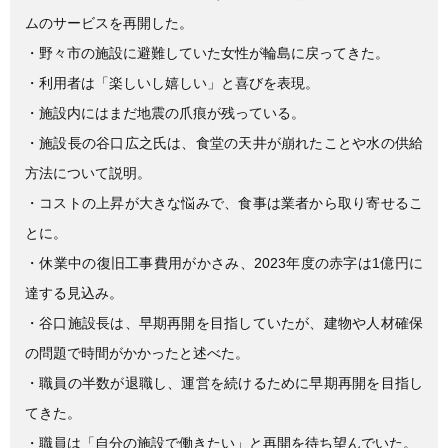
b
ムのサービスを再開した。
o
・野々市の施設に避難していた女性が輪島に戻ってきた。
o
・利用者は「楽しいし嬉しい」と喜びを表現。
k
・施設内にはまだ地震の爪痕が残っている。
・施設長の谷口広之氏は、食堂の天井が崩れたことや水の供給
方法について説明。
・コストの上昇が大きな悩みで、食事は業者から取り寄せるこ
とに。
・休業中の復旧工事費用がかさみ、2023年度の赤字は1億円に
達する見込み。
・谷口施設長は、早期再開を目指していたが、建物や人材確保
の問題で時間がかかったと述べた。
・職員の半数が退職し、運営を続けるために早期再開を目指し
てきた。
・職員は「自分の施設で働きたい」と再開を待ち望んでいた。