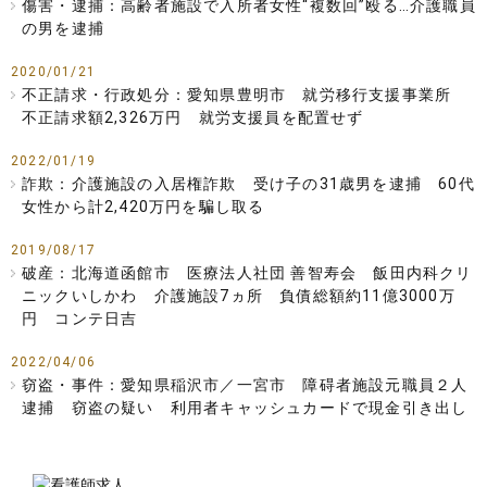
傷害・逮捕：高齢者施設で入所者女性“複数回”殴る…介護職員
の男を逮捕
2020/01/21
不正請求・行政処分：愛知県豊明市 就労移行支援事業所
不正請求額2,326万円 就労支援員を配置せず
2022/01/19
詐欺：介護施設の入居権詐欺 受け子の31歳男を逮捕 60代
女性から計2,420万円を騙し取る
2019/08/17
破産：北海道函館市 医療法人社団 善智寿会 飯田内科クリ
ニックいしかわ 介護施設7ヵ所 負債総額約11億3000万
円 コンテ日吉
2022/04/06
窃盗・事件：愛知県稲沢市／一宮市 障碍者施設元職員２人
逮捕 窃盗の疑い 利用者キャッシュカードで現金引き出し