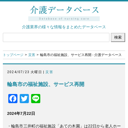
介護業界の様々な情報をまとめたデータベース
トップページ
災害
輪島市の福祉施設、サービス再開 - 介護データベース
2024/07/23 火曜日 |
災害
輪島市の福祉施設、サービス再開
F
T
Li
a
wi
n
2024年7月22日
c
tt
e
e
er
・輪島市三井町の福祉施設「あての木園」は22日から老人ホー