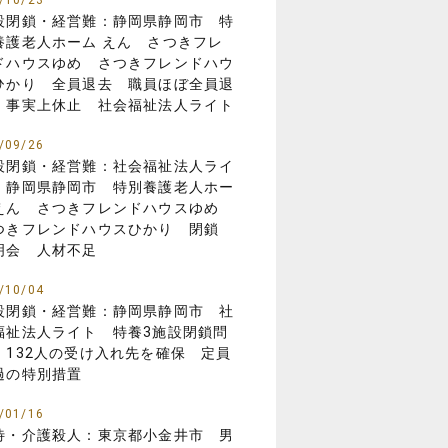
/10/23
設閉鎖・経営難：静岡県静岡市 特
養護老人ホーム えん さつきフレ
ドハウスゆめ さつきフレンドハウ
ひかり 全員退去 職員ほぼ全員退
 事実上休止 社会福祉法人ライト
/09/26
設閉鎖・経営難：社会福祉法人ライ
 静岡県静岡市 特別養護老人ホー
えん さつきフレンドハウスゆめ
つきフレンドハウスひかり 閉鎖
明会 人材不足
/10/04
設閉鎖・経営難：静岡県静岡市 社
福祉法人ライト 特養3施設閉鎖問
 132人の受け入れ先を確保 定員
過の特別措置
/01/16
待・介護殺人：東京都小金井市 男