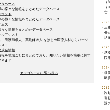
（
ータベース
（
界の様々な情報をまとめたデータベース
亡
ラウンド
界の様々な情報をまとめたデータベース
2025
イムズ
三
様々な情報をまとめたデータベース
長
ナルアシスト
結
人、看護師求人、薬剤師求人 をはじめ医療人材ならパーソ
シスト
2020
助成金情報
感
情報を地域ごとにまとめており、知りたい情報を簡単に探す
院
できます
2024
横
カテゴリーの一覧へ戻る
職
2019
詐
害
課