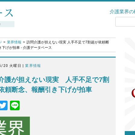
介護業界の
ジ
業界情報
訪問介護が担えない現実 人手不足で7割超が依頼断
下げが拍車 - 介護データベース
5/20 火曜日 |
業界情報
介護が担えない現実 人手不足で7割
依頼断念、報酬引き下げが拍車
F
T
Li
a
wi
n
c
tt
e
e
er