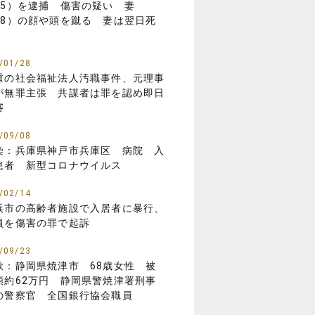
85）を逮捕 傷害の疑い 妻
88）の顔や頭を蹴る 妻は翌日死
/01/28
重の社会福祉法人汚職事件、元理事
が無罪主張 共謀者は罪を認め即日
審
/09/08
染：兵庫県神戸市兵庫区 病院 入
患者 新型コロナウイルス
/02/14
浜市の高齢者施設で入居者に暴行、
員を傷害の罪で起訴
/09/23
欺：静岡県焼津市 68歳女性 被
額約62万円 静岡県警焼津署刑事
の警察官 全国銀行協会職員