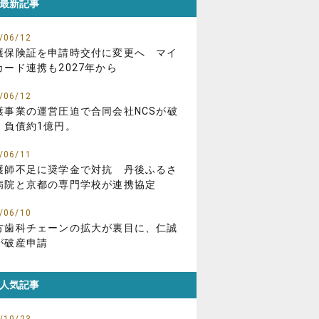
最新記事
/06/12
護保険証を申請時交付に変更へ マイ
カード連携も2027年から
/06/12
護事業の運営圧迫で合同会社NCSが破
、負債約1億円。
/06/11
護師不足に奨学金で対抗 丹後ふるさ
病院と京都の専門学校が連携協定
/06/10
方歯科チェーンの拡大が裏目に、仁誠
が破産申請
人気記事