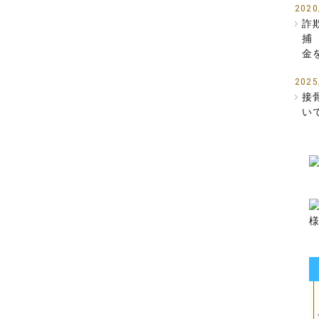
2020
詐
捕
金
2025
接
い