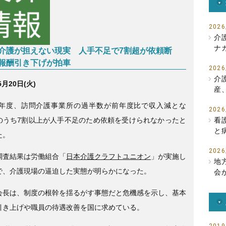
b
o
2026
介
o
ナ
介護が担えない現実 人手不足で7割超が依頼断
k
報酬引き下げが拍車
2026
介
5月20日(火)
産
24年度、訪問介護事業所の過半数が前年度比で収入減とな
2026
のうち7割以上が人手不足のため依頼を受けられなかったと
看
と
た。
2026
調査結果は労働組合「
日本介護クラフトユニオン
」が実施し
地
で、介護現場の逼迫した実態が明らかになった。
会
会長は、制度の根幹を揺るがす事態だと危機感を示し、基本
引き上げや職員の待遇改善を国に求めている。