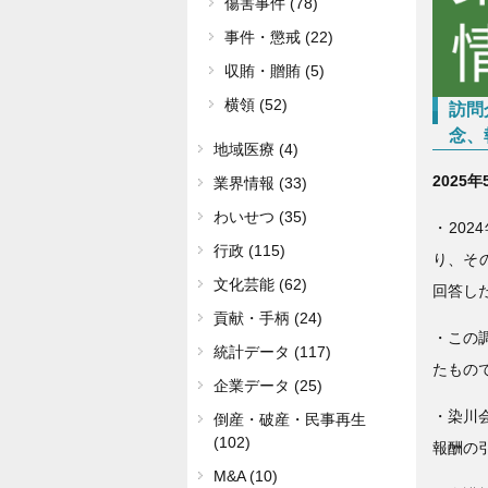
傷害事件 (78)
事件・懲戒 (22)
収賄・贈賄 (5)
横領 (52)
訪問
念、
地域医療 (4)
2025年
業界情報 (33)
わいせつ (35)
・20
行政 (115)
り、そ
文化芸能 (62)
回答し
貢献・手柄 (24)
・この
統計データ (117)
たもの
企業データ (25)
・染川
倒産・破産・民事再生
(102)
報酬の
M&A (10)