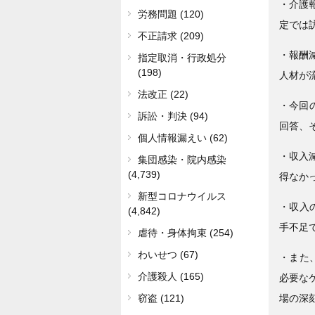
・介護
労務問題 (120)
定では
不正請求 (209)
・報酬
指定取消・行政処分
(198)
人材が
法改正 (22)
・今回の
訴訟・判決 (94)
回答、
個人情報漏えい (62)
・収入
集団感染・院内感染
(4,739)
得なか
新型コロナウイルス
・収入
(4,842)
手不足
虐待・身体拘束 (254)
わいせつ (67)
・また
介護殺人 (165)
必要な
場の深
窃盗 (121)