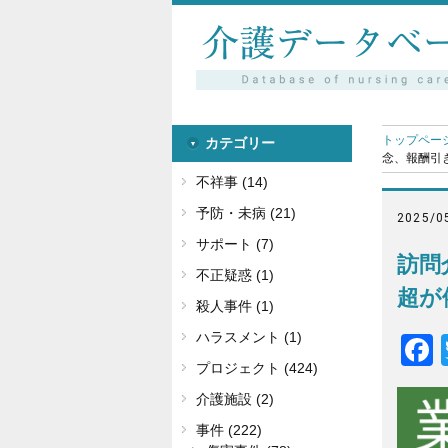
トップペー
カテゴリー
念、報酬引き
不祥事 (14)
予防・未病 (21)
2025/0
サポート (7)
訪問
不正疑惑 (1)
超が
殺人事件 (1)
ハラスメント (1)
プロジェクト (424)
介護施設 (2)
事件 (222)