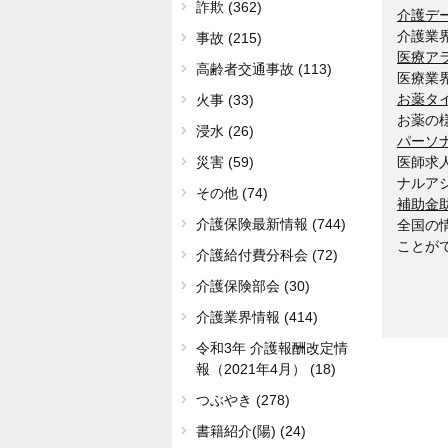
詐欺 (362)
介護デ
介護業
事故 (215)
医療ア
高齢者交通事故 (113)
医療業
お薬タ
火事 (33)
お薬の
浸水 (26)
パーソ
医師求
災害 (59)
ナルア
その他 (74)
補助金
介護保険最新情報 (744)
全国の
ことが
介護給付費分科会 (72)
介護保険部会 (30)
介護業界情報 (414)
令和3年 介護報酬改定情
報（2021年4月） (18)
つぶやき (278)
書籍紹介(陽) (24)