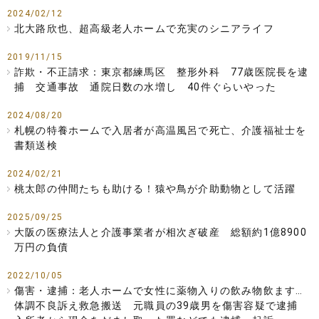
2024/02/12
北大路欣也、超高級老人ホームで充実のシニアライフ
2019/11/15
詐欺・不正請求：東京都練馬区 整形外科 77歳医院長を逮
捕 交通事故 通院日数の水増し 40件ぐらいやった
2024/08/20
札幌の特養ホームで入居者が高温風呂で死亡、介護福祉士を
書類送検
2024/02/21
桃太郎の仲間たちも助ける！猿や鳥が介助動物として活躍
2025/09/25
大阪の医療法人と介護事業者が相次ぎ破産 総額約1億8900
万円の負債
2022/10/05
傷害・逮捕：老人ホームで女性に薬物入りの飲み物飲ます…
体調不良訴え救急搬送 元職員の39歳男を傷害容疑で逮捕