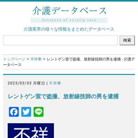
介護業界の様々な情報をまとめたデータベース
トップページ
不祥事
レントゲン室で盗撮、放射線技師の男を逮捕 - 介護デ
ータベース
2025/03/03 月曜日 |
不祥事
レントゲン室で盗撮、放射線技師の男を逮捕
F
T
Li
a
wi
n
c
tt
e