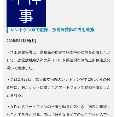
e
er
b
o
o
レントゲン室で盗撮、放射線技師の男を逮捕
k
2025年3月3日(月)
・
埼玉県越谷署
は、勤務先の病院で検査中の女性を盗撮したと
して、
診療放射線技師
の男（30）を県迷惑行為防止条例違反の
疑いで逮捕した。
・男は2月27日、越谷市立病院のレントゲン室で20代女性の検
査中に、胸ポケットに隠したスマートフォンで動画を撮影した
とされる。
・女性がスマートフォンの不審な動きに気付き、病院に相談し
たことで事件が発覚。男は「好きなタイプの女性だったので記