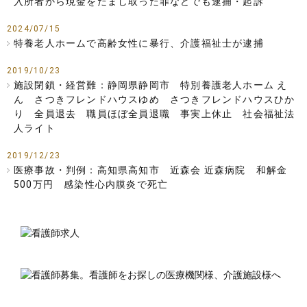
入所者から現金をだまし取った罪などでも逮捕・起訴
2024/07/15
特養老人ホームで高齢女性に暴行、介護福祉士が逮捕
2019/10/23
施設閉鎖・経営難：静岡県静岡市 特別養護老人ホーム え
ん さつきフレンドハウスゆめ さつきフレンドハウスひか
り 全員退去 職員ほぼ全員退職 事実上休止 社会福祉法
人ライト
2019/12/23
医療事故・判例：高知県高知市 近森会 近森病院 和解金
500万円 感染性心内膜炎で死亡