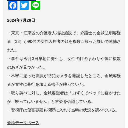
F
T
Li
a
wi
n
2024年7月26日
c
tt
e
e
er
・東京・江東区の介護老人福祉施設で、介護士の金城弘明容疑
b
者（38）が90代の女性入居者の顔を複数回殴った疑いで逮捕さ
o
れた。
o
・事件は今月3日早朝に発生し、女性の目のまわりや体に複数
k
のあざが見つかった。
・不審に思った職員が防犯カメラを確認したところ、金城容疑
者が女性に暴行を加える様子が映っていた。
・取り調べに対し、金城容疑者は「力ずくでベッドに寝かせた
が、殴ってはいません」と容疑を否認している。
・警視庁は傷害容疑も視野に入れて当時の状況を調べている。
介護データベース