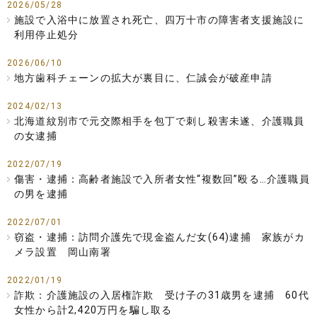
2026/05/28
施設で入浴中に放置され死亡、四万十市の障害者支援施設に
利用停止処分
2026/06/10
地方歯科チェーンの拡大が裏目に、仁誠会が破産申請
2024/02/13
北海道紋別市で元交際相手を包丁で刺し殺害未遂、介護職員
の女逮捕
2022/07/19
傷害・逮捕：高齢者施設で入所者女性“複数回”殴る…介護職員
の男を逮捕
2022/07/01
窃盗・逮捕：訪問介護先で現金盗んだ女(64)逮捕 家族がカ
メラ設置 岡山南署
2022/01/19
詐欺：介護施設の入居権詐欺 受け子の31歳男を逮捕 60代
女性から計2,420万円を騙し取る