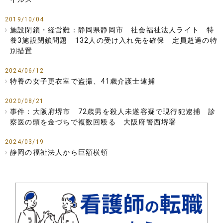
2019/10/04
施設閉鎖・経営難：静岡県静岡市 社会福祉法人ライト 特
養3施設閉鎖問題 132人の受け入れ先を確保 定員超過の特
別措置
2024/06/12
特養の女子更衣室で盗撮、41歳介護士逮捕
2020/08/21
事件：大阪府堺市 72歳男を殺人未遂容疑で現行犯逮捕 診
察医の頭を金づちで複数回殴る 大阪府警西堺署
2024/03/19
静岡の福祉法人から巨額横領