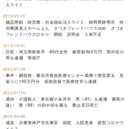
人ライト
2019/09/26
施設閉鎖・経営難：社会福祉法人ライト 静岡県静岡市 特
別養護老人ホームえん さつきフレンドハウスゆめ さつき
フレンドハウスひかり 閉鎖 説明会 人材不足
2019/10/01
詐欺：埼玉県新座市 80代女性 被害額460万円 指示役の
男を逮捕 警視庁
2022/07/28
事件・贈収賄：横浜市救急医療センター業務で便宜図る 見
返りに190万円分 収賄容疑で医療技官ら逮捕
2022/01/16
虐待・介護殺人：東京都小金井市 男（85）を逮捕 傷害の
疑い 妻（88）の顔や頭を蹴る 妻は翌日死亡
2020/09/08
感染：兵庫県神戸市兵庫区 病院 入院患者 新型コロナウ
イルス