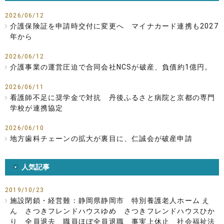
2026/06/12
介護保険証を申請時交付に変更へ マイナカード連携も2027
年から
2026/06/12
介護事業の運営圧迫で合同会社NCSが破産、負債約1億円。
2026/06/11
看護師不足に奨学金で対抗 丹後ふるさと病院と京都の専門
学校が連携協定
2026/06/10
地方歯科チェーンの拡大が裏目に、仁誠会が破産申請
人気記事
2019/10/23
施設閉鎖・経営難：静岡県静岡市 特別養護老人ホーム え
ん さつきフレンドハウスゆめ さつきフレンドハウスひか
り 全員退去 職員ほぼ全員退職 事実上休止 社会福祉法