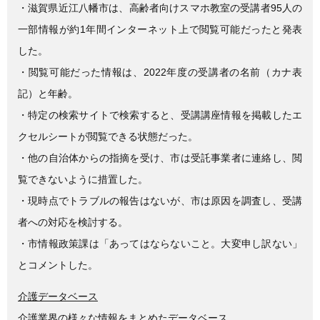
e
er
・滋賀県近江八幡市は、高齢者向けスマホ教室の受講者95人の
b
一部情報が約1年間インターネット上で閲覧可能だったと発表
o
した。
o
・閲覧可能だった情報は、2022年度の受講者の名前（カナ表
k
記）と年齢。
・特定の検索サイトで検索すると、受講講座情報を掲載したエ
クセルシートが閲覧できる状態だった。
・他の自治体からの指摘を受け、市は受託事業者に連絡し、閲
覧できないように措置した。
・現時点でトラブルの報告はないが、市は原因を調査し、受講
者への対応を検討する。
・市情報政策課は「あってはならないこと。大変申し訳ない」
とコメントした。
介護データベース
介護業界の様々な情報をまとめたデータベース