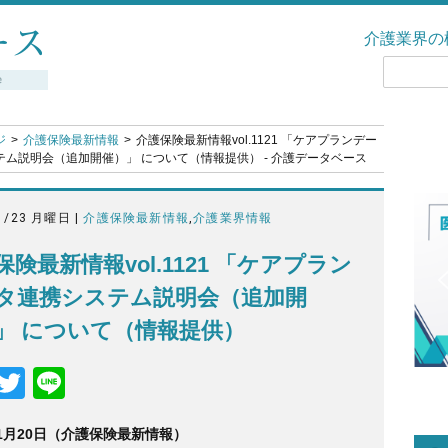
介護業界の
ジ
介護保険最新情報
介護保険最新情報vol.1121 「ケアプランデー
テム説明会（追加開催）」 について（情報提供） - 介護データベース
1/23 月曜日 |
介護保険最新情報
,
介護業界情報
保険最新情報vol.1121 「ケアプラン
タ連携システム説明会（追加開
」 について（情報提供）
F
T
Li
a
wi
n
年1月20日（介護保険最新情報）
c
tt
e