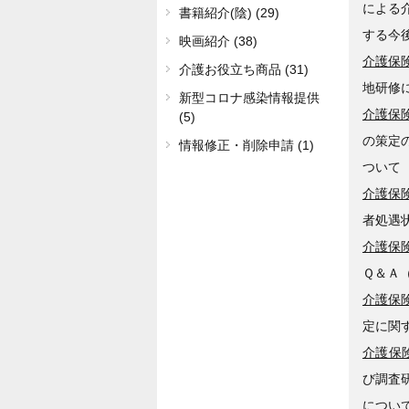
による
書籍紹介(陰) (29)
する今
映画紹介 (38)
介護保険
介護お役立ち商品 (31)
地研修
新型コロナ感染情報提供
介護保険
(5)
の策定
情報修正・削除申請 (1)
ついて
介護保険
者処遇
介護保険
Ｑ＆Ａ（
介護保険
定に関
介護保険
び調査
につい