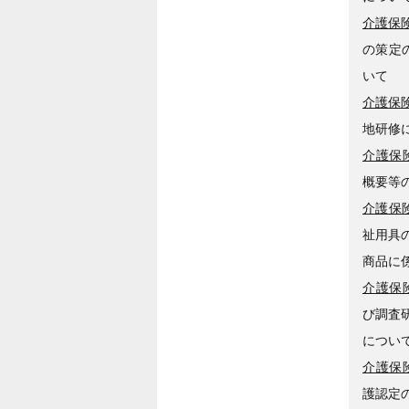
介護保険
の策定
いて
介護保険
地研修
介護保険
概要等の
介護保険
祉用具
商品に
介護保険
び調査
につい
介護保険
護認定