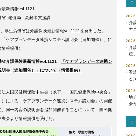
e
er
最新情報vol.1121
b
2026
働省 老健局 高齢者支援課
介
o
ナ
日、厚生労働省は介護保険最新情報vol.1121を発出した。
o
、「ケアプランデータ連携システム説明会（追加開催）」に
2026
k
介
（情報提供）
産
省介護保険最新情報vol.1121
「ケアプランデータ連携シ
2026
説明会（追加開催）」について（情報提供）
看
と
2026
団法人国民健康保険中央会（以下、「国民健康保険中央会」
地
。）による「ケアプランデータ連携システム説明会」の開催
会
て、同一内容の説明会を追加開催することについて、国民健
中央会より情報提供を受けた。