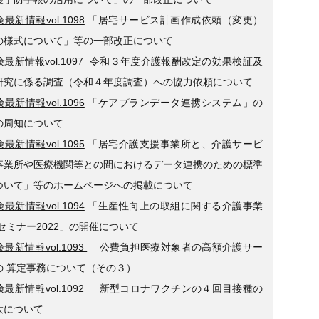
最新情報vol.1098
「居宅サービス計画作成依頼（変更）
の様式について」等の一部改正について
最新情報vol.1097
令和３年度介護報酬改定の効果検証及
研究に係る調査（令和４年度調査）への協力依頼について
最新情報vol.1096
「ケアプランデータ連携システム」の
の周知について
最新情報vol.1095
「居宅介護支援事業所と、介護サービ
事業所や医療機関等との間におけるデータ連携のための標準
ついて」等のホームページへの掲載について
最新情報vol.1094
「生産性向上の取組に関する介護事業
セミナー2022」の開催について
最新情報vol.1093
公費負担医療対象者の高額介護サー
の 算定事務について（その３）
最新情報vol.1092
新型コロナワクチンの４回目接種の
大について