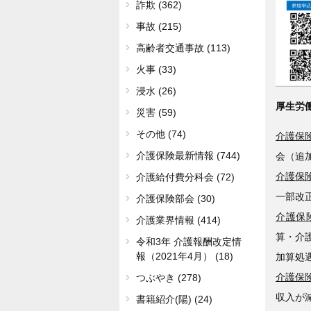
詐欺 (362)
事故 (215)
高齢者交通事故 (113)
火事 (33)
浸水 (26)
厚生労
災害 (59)
その他 (74)
介護保険
介護保険最新情報 (744)
会（追
介護保険
介護給付費分科会 (72)
一部改
介護保険部会 (30)
介護保険
介護業界情報 (414)
算・介
令和3年 介護報酬改定情
報（2021年4月） (18)
加算処
介護保険
つぶやき (278)
収入が
書籍紹介(陽) (24)