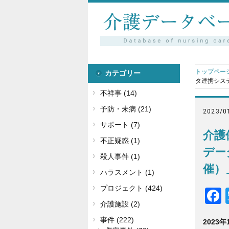
トップペー
カテゴリー
タ連携シス
不祥事 (14)
予防・未病 (21)
2023/0
サポート (7)
介護
不正疑惑 (1)
デー
殺人事件 (1)
催）
ハラスメント (1)
プロジェクト (424)
介護施設 (2)
事件 (222)
2023