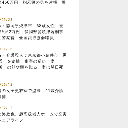
額460万円 指示役の男を逮捕 警
庁
/09/23
欺：静岡県焼津市 68歳女性 被
額約62万円 静岡県警焼津署刑事
の警察官 全国銀行協会職員
/01/16
待・介護殺人：東京都小金井市 男
85）を逮捕 傷害の疑い 妻
88）の顔や頭を蹴る 妻は翌日死
/06/12
養の女子更衣室で盗撮、41歳介護
逮捕
/02/12
大路欣也、超高級老人ホームで充実
シニアライフ