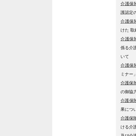
介護保険
護認定
介護保険
けた 
介護保険
係る介
いて
介護保険
ミナー
介護保険
の御協
介護保険
果につ
介護保険
ける介
及び介