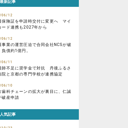
最新記事
/06/12
護保険証を申請時交付に変更へ マイ
カード連携も2027年から
/06/12
護事業の運営圧迫で合同会社NCSが破
、負債約1億円。
/06/11
護師不足に奨学金で対抗 丹後ふるさ
病院と京都の専門学校が連携協定
/06/10
方歯科チェーンの拡大が裏目に、仁誠
が破産申請
人気記事