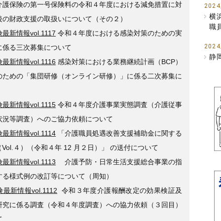
介護保険の第一号保険料の令和４年度における減免措置に対
2024
横
後の財政支援の取扱いについて（その２）
職
最新情報vol.1117
令和４年度における感染対策のための実
2024
に係る三次募集について
静
最新情報vol.1116
感染対策における業務継続計画（BCP）
のための「集団研修（オンライン研修）」に係る二次募集に
最新情報vol.1115
令和４年度介護事業実態調査（介護従事
状況等調査）へのご協力依頼について
最新情報vol.1114
「介護職員処遇改善支援補助金に関する
Vol.４）（令和４年 12 月２日）」 の送付について
最新情報vol.1113
介護予防・日常生活支援総合事業の指
する様式例の改訂等について（周知）
最新情報vol.1112
令和３年度介護報酬改定の効果検証及
研究に係る調査（令和４年度調査）への協力依頼（３回目）
て