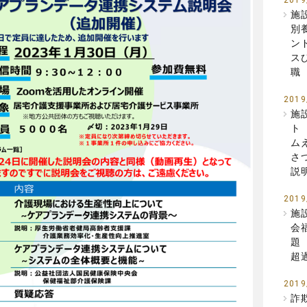
2019
施
別
ン
ス
職
2019
施
ト
ム
さ
説
2019
施
会
題
超
2019
詐