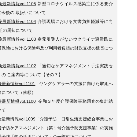
最新情報vol.1105
新型コロナウイルス感染症に係る要介
の今後の 取扱いについて
最新情報vol.1104
介護現場における文書負担軽減等に向
取組の周知について
最新情報vol.1103
身元引受人がないウクライナ避難民に
護保険における保険料及び利用者負担の財政支援の延長につ
最新情報vol.1102
「適切なケアマネジメント手法実践セ
」の ご案内等について【その７】
最新情報vol.1101
ヤングケアラーの支援に向けた取組へ
力について（依頼）
最新情報vol.1100
令和３年度介護保険事務調査の集計結
いて
最新情報vol.1099
「介護予防・日常生活支援総合事業にお
護予防ケアマネジメント（第１号介護予防支援事業）の実施
護予防手帳の活用について」の一部改正について