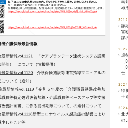
害
視
2019
詐
害
課
働省介護保険最新情報
2022
虐
最新情報vol.1121
「ケアプランデータ連携システム説明
（
加開催）」について（情報提供）
（
最新情報vol.1120
介護保険施設等運営指導マニュアルの
亡
正について（通知）
2024
最新情報vol.1119
「令和５年度の「介護職員処遇改善加
特
士
護職員等特定処遇改善加算・介護職員等ベースアップ等支援
遇改善計画書」に係る提出期限について」の送付について
2024
北
最新情報vol.1118
新型コロナウイルス感染症の影響により
の
減少したこと等