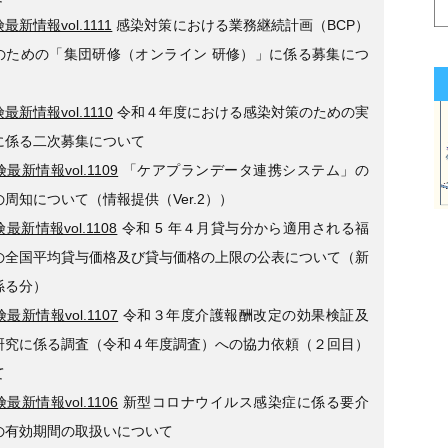
最新情報vol.1111
感染対策における業務継続計画（BCP）
のための「集団研修（オンライン 研修）」に係る募集につ
最新情報vol.1110
令和４年度における感染対策のための実
に係る二次募集について
最新情報vol.1109
「ケアプランデータ連携システム」の
周知について（情報提供（Ver.2））
最新情報vol.1108
令和 5 年４月貸与分から適用される福
の全国平均貸与価格及び貸与価格の上限の公表について（新
係る分）
最新情報vol.1107
令和３年度介護報酬改定の効果検証及
研究に係る調査（令和４年度調査）への協力依頼（２回目）
て
最新情報vol.1106
新型コロナウイルス感染症に係る要介
の有効期間の取扱いについて