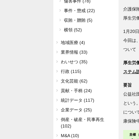
傷害事件 (78)
介護保険
事件・懲戒 (22)
厚生労
収賄・贈賄 (5)
横領 (52)
1月20
今回は
地域医療 (4)
ついて
業界情報 (33)
わいせつ (35)
厚生労働
行政 (115)
ステム
文化芸能 (62)
要旨
貢献・手柄 (24)
公益社
統計データ (117)
という
企業データ (25)
につい
倒産・破産・民事再生
康保険
(102)
M&A (10)