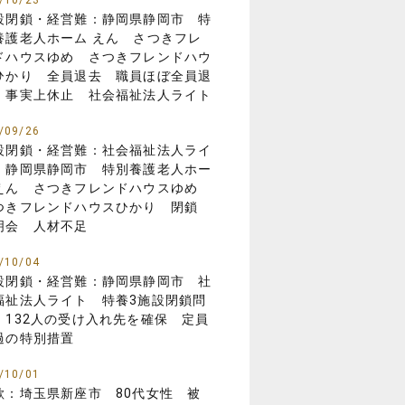
/10/23
設閉鎖・経営難：静岡県静岡市 特
養護老人ホーム えん さつきフレ
ドハウスゆめ さつきフレンドハウ
ひかり 全員退去 職員ほぼ全員退
 事実上休止 社会福祉法人ライト
/09/26
設閉鎖・経営難：社会福祉法人ライ
 静岡県静岡市 特別養護老人ホー
えん さつきフレンドハウスゆめ
つきフレンドハウスひかり 閉鎖
明会 人材不足
/10/04
設閉鎖・経営難：静岡県静岡市 社
福祉法人ライト 特養3施設閉鎖問
 132人の受け入れ先を確保 定員
過の特別措置
/10/01
欺：埼玉県新座市 80代女性 被