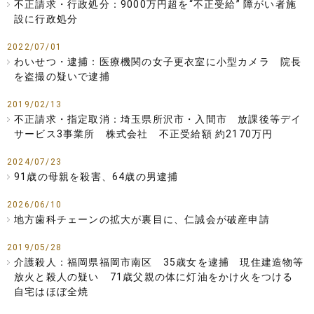
不正請求・行政処分：9000万円超を“不正受給” 障がい者施
設に行政処分
2022/07/01
わいせつ・逮捕：医療機関の女子更衣室に小型カメラ 院長
を盗撮の疑いで逮捕
2019/02/13
不正請求・指定取消：埼玉県所沢市・入間市 放課後等デイ
サービス3事業所 株式会社 不正受給額 約2170万円
2024/07/23
91歳の母親を殺害、64歳の男逮捕
2026/06/10
地方歯科チェーンの拡大が裏目に、仁誠会が破産申請
2019/05/28
介護殺人：福岡県福岡市南区 35歳女を逮捕 現住建造物等
放火と殺人の疑い 71歳父親の体に灯油をかけ火をつける
自宅はほぼ全焼