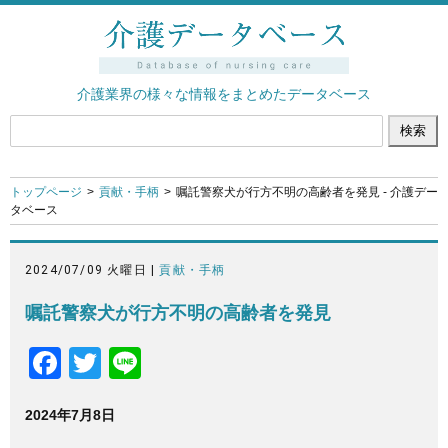
介護業界の様々な情報をまとめたデータベース
トップページ
貢献・手柄
嘱託警察犬が行方不明の高齢者を発見 - 介護デー
タベース
2024/07/09 火曜日 |
貢献・手柄
嘱託警察犬が行方不明の高齢者を発見
F
T
Li
a
wi
n
2024年7月8日
c
tt
e