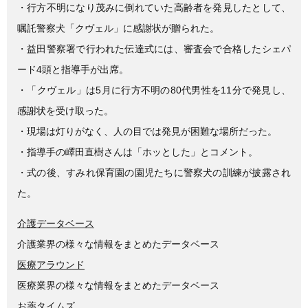
e
er
・行方不明になり茂みに倒れていた高齢者を発見したとして、
b
嘱託警察犬「クヴェル」に感謝状が贈られた。
o
・益田警察署で行われた伝達式には、審査会で合格したシェパ
o
ード4頭と指導手が出席。
k
・「クヴェル」は5月に行方不明の80代男性を11分で発見し、
感謝状を受け取った。
・現場は灯りがなく、人の目では発見が困難な場所だった。
・指導手の嶧田直樹さんは「ホッとした」とコメント。
・式の後、すみれ保育園の園児たちに警察犬の訓練が披露され
た。
介護データベース
介護業界の様々な情報をまとめたデータベース
医療アラウンド
医療業界の様々な情報をまとめたデータベース
お薬タイムズ