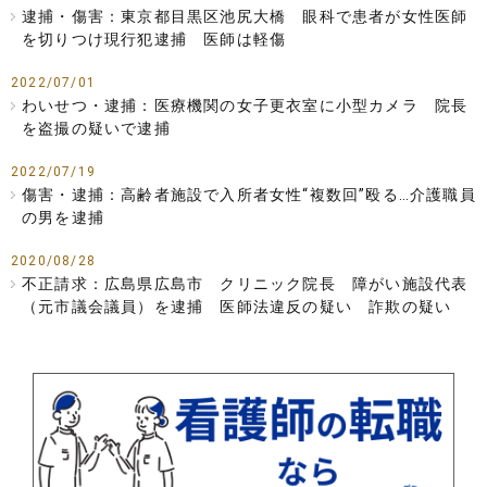
逮捕・傷害：東京都目黒区池尻大橋 眼科で患者が女性医師
を切りつけ現行犯逮捕 医師は軽傷
2022/07/01
わいせつ・逮捕：医療機関の女子更衣室に小型カメラ 院長
を盗撮の疑いで逮捕
2022/07/19
傷害・逮捕：高齢者施設で入所者女性“複数回”殴る…介護職員
の男を逮捕
2020/08/28
不正請求：広島県広島市 クリニック院長 障がい施設代表
（元市議会議員）を逮捕 医師法違反の疑い 詐欺の疑い