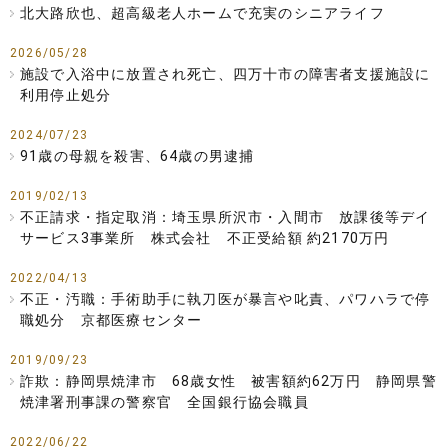
北大路欣也、超高級老人ホームで充実のシニアライフ
2026/05/28
施設で入浴中に放置され死亡、四万十市の障害者支援施設に
利用停止処分
2024/07/23
91歳の母親を殺害、64歳の男逮捕
2019/02/13
不正請求・指定取消：埼玉県所沢市・入間市 放課後等デイ
サービス3事業所 株式会社 不正受給額 約2170万円
2022/04/13
不正・汚職：手術助手に執刀医が暴言や叱責、パワハラで停
職処分 京都医療センター
2019/09/23
詐欺：静岡県焼津市 68歳女性 被害額約62万円 静岡県警
焼津署刑事課の警察官 全国銀行協会職員
2022/06/22