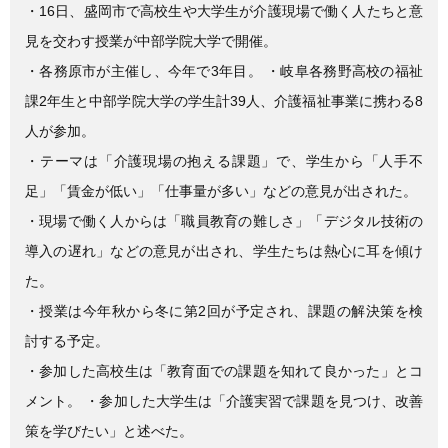
e
er
・16日、盛岡市で高校生や大学生が介護現場で働く人たちと意
b
見を交わす授業が中部学院大学で開催。
o
・各務原市が主催し、今年で3年目。 ・岐阜各務野高校の福祉
o
課2年生と中部学院大学の学生計39人、介護福祉事業に携わる8
k
人が参加。
・テーマは「介護現場の抱える課題」で、学生から「人手不
足」「賃金が低い」「仕事量が多い」などの意見が出された。
・現場で働く人からは「職員教育の難しさ」「デジタル技術の
導入の遅れ」などの意見が出され、学生たちは熱心に耳を傾け
た。
・授業は今年秋から冬に第2回が予定され、課題の解決策を検
討する予定。
・参加した高校生は「教育面での課題を知れて良かった」とコ
メント。 ・参加した大学生は「介護実習で課題を見つけ、改善
策を学びたい」と述べた。