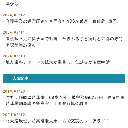
年から
2026/06/12
介護事業の運営圧迫で合同会社NCSが破産、負債約1億円。
2026/06/11
看護師不足に奨学金で対抗 丹後ふるさと病院と京都の専門
学校が連携協定
2026/06/10
地方歯科チェーンの拡大が裏目に、仁誠会が破産申請
人気記事
2019/09/23
詐欺：静岡県焼津市 68歳女性 被害額約62万円 静岡県警
焼津署刑事課の警察官 全国銀行協会職員
2024/02/12
北大路欣也、超高級老人ホームで充実のシニアライフ