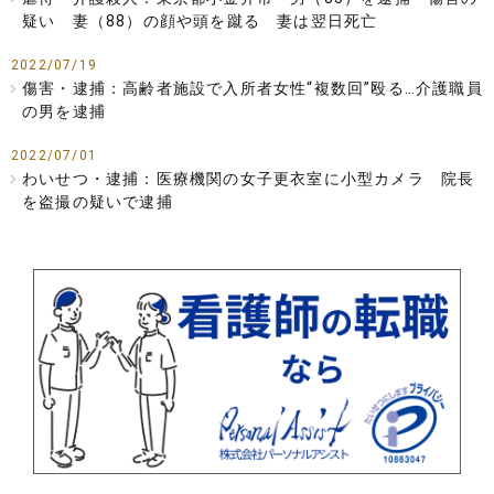
疑い 妻（88）の顔や頭を蹴る 妻は翌日死亡
2022/07/19
傷害・逮捕：高齢者施設で入所者女性“複数回”殴る…介護職員
の男を逮捕
2022/07/01
わいせつ・逮捕：医療機関の女子更衣室に小型カメラ 院長
を盗撮の疑いで逮捕