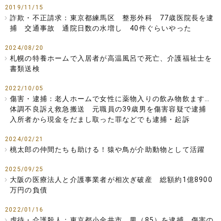
2019/11/15
詐欺・不正請求：東京都練馬区 整形外科 77歳医院長を逮
捕 交通事故 通院日数の水増し 40件ぐらいやった
2024/08/20
札幌の特養ホームで入居者が高温風呂で死亡、介護福祉士を
書類送検
2022/10/05
傷害・逮捕：老人ホームで女性に薬物入りの飲み物飲ます…
体調不良訴え救急搬送 元職員の39歳男を傷害容疑で逮捕
入所者から現金をだまし取った罪などでも逮捕・起訴
2024/02/21
桃太郎の仲間たちも助ける！猿や鳥が介助動物として活躍
2025/09/25
大阪の医療法人と介護事業者が相次ぎ破産 総額約1億8900
万円の負債
2022/01/16
虐待・介護殺人：東京都小金井市 男（85）を逮捕 傷害の