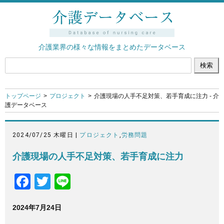
介護業界の様々な情報をまとめたデータベース
トップページ
プロジェクト
介護現場の人手不足対策、若手育成に注力 - 介
護データベース
2024/07/25 木曜日 |
プロジェクト
,
労務問題
介護現場の人手不足対策、若手育成に注力
F
T
Li
a
wi
n
2024年7月24日
c
tt
e