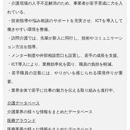
e
er
・介護現場の人手不足解消のため、事業者が若手育成に力を入
b
れている。
o
・技術指導や悩み相談のサポートを充実させ、ICTを導入して
o
働きやすい環境を整備。
k
・訪問介護では、先輩が新人に同行し、技術やコミュニケーシ
ョン方法を指導。
・メンター制度や外部相談窓口も設置し、若手の成長を支援。
・ICT導入により、業務効率化を図り、職員の負担を軽減。
・若手職員の定着には、やりがいを感じられる環境作りが重
要。
・業界全体で若手に仕事の魅力を伝える取り組みも進行中。
介護データベース
介護業界の様々な情報をまとめたデータベース
医療アラウンド
医療業界の様々な情報をまとめたデータベース