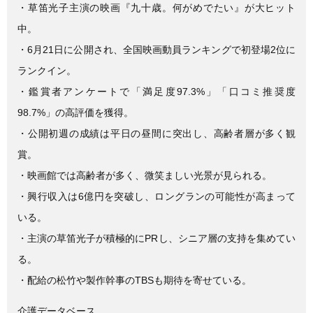
e
er
・草笛光子主演の映画『九十歳。何がめでたい』が大ヒット
b
中。
o
・6月21日に公開され、全国映画動員ランキングで初登場2位に
o
ランクイン。
k
・鑑賞者アンケートで「満足度97.3%」「口コミ推奨度
98.7%」の高評価を獲得。
・公開初週の成績は平日の昼間に突出し、高齢者層が多く観
賞。
・映画館では高齢者が多く、微笑ましい光景が見られる。
・興行収入は6億円を突破し、ロングランの可能性が高まって
いる。
・主演の草笛光子が積極的にPRし、シニア層の支持を集めてい
る。
・配給の松竹や製作幹事のTBSも期待を寄せている。
介護データベース