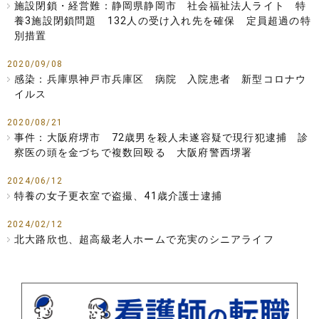
施設閉鎖・経営難：静岡県静岡市 社会福祉法人ライト 特
養3施設閉鎖問題 132人の受け入れ先を確保 定員超過の特
別措置
2020/09/08
感染：兵庫県神戸市兵庫区 病院 入院患者 新型コロナウ
イルス
2020/08/21
事件：大阪府堺市 72歳男を殺人未遂容疑で現行犯逮捕 診
察医の頭を金づちで複数回殴る 大阪府警西堺署
2024/06/12
特養の女子更衣室で盗撮、41歳介護士逮捕
2024/02/12
北大路欣也、超高級老人ホームで充実のシニアライフ