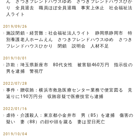
ん さつきフレンドハウスゆめ さつきフレンドハウスひか
り 全員退去 職員ほぼ全員退職 事実上休止 社会福祉法
人ライト
2019/09/26
施設閉鎖・経営難：社会福祉法人ライト 静岡県静岡市 特
別養護老人ホームえん さつきフレンドハウスゆめ さつき
フレンドハウスひかり 閉鎖 説明会 人材不足
2019/10/01
詐欺：埼玉県新座市 80代女性 被害額460万円 指示役の
男を逮捕 警視庁
2022/07/28
事件・贈収賄：横浜市救急医療センター業務で便宜図る 見
返りに190万円分 収賄容疑で医療技官ら逮捕
2022/01/16
虐待・介護殺人：東京都小金井市 男（85）を逮捕 傷害の
疑い 妻（88）の顔や頭を蹴る 妻は翌日死亡
2019/10/04