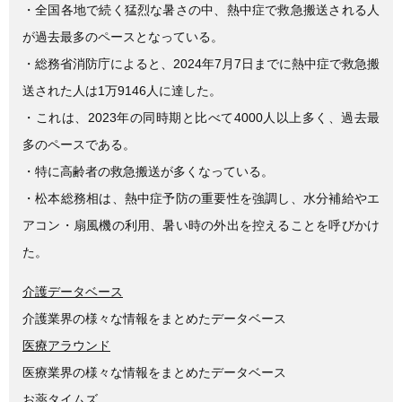
e
er
・全国各地で続く猛烈な暑さの中、熱中症で救急搬送される人
b
が過去最多のペースとなっている。
o
・総務省消防庁によると、2024年7月7日までに熱中症で救急搬
o
送された人は1万9146人に達した。
k
・これは、2023年の同時期と比べて4000人以上多く、過去最
多のペースである。
・特に高齢者の救急搬送が多くなっている。
・松本総務相は、熱中症予防の重要性を強調し、水分補給やエ
アコン・扇風機の利用、暑い時の外出を控えることを呼びかけ
た。
介護データベース
介護業界の様々な情報をまとめたデータベース
医療アラウンド
医療業界の様々な情報をまとめたデータベース
お薬タイムズ