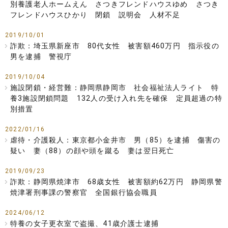
別養護老人ホームえん さつきフレンドハウスゆめ さつき
フレンドハウスひかり 閉鎖 説明会 人材不足
2019/10/01
詐欺：埼玉県新座市 80代女性 被害額460万円 指示役の
男を逮捕 警視庁
2019/10/04
施設閉鎖・経営難：静岡県静岡市 社会福祉法人ライト 特
養3施設閉鎖問題 132人の受け入れ先を確保 定員超過の特
別措置
2022/01/16
虐待・介護殺人：東京都小金井市 男（85）を逮捕 傷害の
疑い 妻（88）の顔や頭を蹴る 妻は翌日死亡
2019/09/23
詐欺：静岡県焼津市 68歳女性 被害額約62万円 静岡県警
焼津署刑事課の警察官 全国銀行協会職員
2024/06/12
特養の女子更衣室で盗撮、41歳介護士逮捕