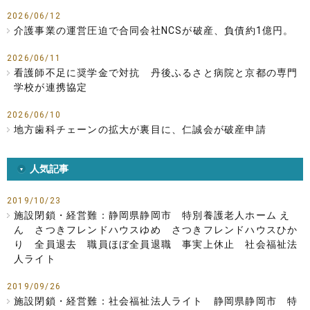
2026/06/12
介護事業の運営圧迫で合同会社NCSが破産、負債約1億円。
2026/06/11
看護師不足に奨学金で対抗 丹後ふるさと病院と京都の専門
学校が連携協定
2026/06/10
地方歯科チェーンの拡大が裏目に、仁誠会が破産申請
人気記事
2019/10/23
施設閉鎖・経営難：静岡県静岡市 特別養護老人ホーム え
ん さつきフレンドハウスゆめ さつきフレンドハウスひか
り 全員退去 職員ほぼ全員退職 事実上休止 社会福祉法
人ライト
2019/09/26
施設閉鎖・経営難：社会福祉法人ライト 静岡県静岡市 特