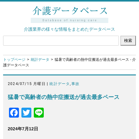
介護業界の様々な情報をまとめたデータベース
トップページ
統計データ
猛暑で高齢者の熱中症搬送が過去最多ペース - 介
護データベース
2024/07/15 月曜日 |
統計データ
,
事故
猛暑で高齢者の熱中症搬送が過去最多ペース
F
T
Li
a
wi
n
2024年7月12日
c
tt
e