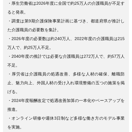
e
er
・厚生労働省は2026年度に全国で約25万人の介護職員が不足す
b
ると発表。
o
・調査は第9期介護保険事業計画に基づき、都道府県が推計し
o
た介護職員の必要数を集計。
k
・2026年度の必要数は約240万人、2022年度の介護職員は215
万人で、約25万人不足。
・2040年度の推計では必要な介護職員は272万人で、約57万人
不足。
・厚労省は介護職員の処遇改善、多様な人材の確保、離職防
止、魅力向上、外国人材の受け入れ環境整備の五つの施策を掲
げる。
・2024年度報酬改定で処遇改善加算の一本化やベースアップを
推進。
・オンライン研修や週休3日制など多様な働き方のモデル事業
を実施。