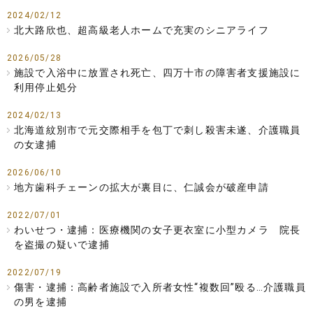
2024/02/12
北大路欣也、超高級老人ホームで充実のシニアライフ
2026/05/28
施設で入浴中に放置され死亡、四万十市の障害者支援施設に
利用停止処分
2024/02/13
北海道紋別市で元交際相手を包丁で刺し殺害未遂、介護職員
の女逮捕
2026/06/10
地方歯科チェーンの拡大が裏目に、仁誠会が破産申請
2022/07/01
わいせつ・逮捕：医療機関の女子更衣室に小型カメラ 院長
を盗撮の疑いで逮捕
2022/07/19
傷害・逮捕：高齢者施設で入所者女性“複数回”殴る…介護職員
の男を逮捕