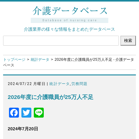
介護業界の様々な情報をまとめたデータベース
トップページ
統計データ
2026年度に介護職員が25万人不足 - 介護データ
ベース
2024/07/22 月曜日 |
統計データ
,
労務問題
2026年度に介護職員が25万人不足
F
T
Li
a
wi
n
2024年7月20日
c
tt
e