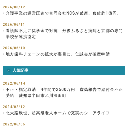
2026/06/12
介護事業の運営圧迫で合同会社NCSが破産、負債約1億円。
2026/06/11
看護師不足に奨学金で対抗 丹後ふるさと病院と京都の専門
学校が連携協定
2026/06/10
地方歯科チェーンの拡大が裏目に、仁誠会が破産申請
人気記事
2022/06/14
不正・指定取消：4年間で2500万円 虚偽報告で給付金不正
受給 愛知県半田市乙川深田町
2024/02/12
北大路欣也、超高級老人ホームで充実のシニアライフ
2022/06/06