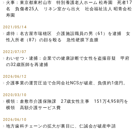
火事：東京都東村山市 特別養護老人ホーム 松寿園 死者17
名 負傷者25人 リネン室から出火 社会福祉法人 昭青会松
寿園
2021/05/14
虐待：名古屋市瑞穂区 介護施設職員の男（61）を逮捕 女
性入所者（87）の顔を殴る 急性硬膜下血腫
2022/07/07
わいせつ・逮捕：企業での健康診断で女性を盗撮容疑 甲府
の32歳医師を再逮捕
2026/06/12
介護事業の運営圧迫で合同会社NCSが破産、負債約1億円。
2020/03/10
横領：倉敷市介護保険課 27歳女性主事 151万4,958円を
横領 高額介護サービス費
2026/06/10
地方歯科チェーンの拡大が裏目に、仁誠会が破産申請