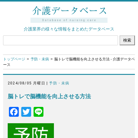
介護業界の様々な情報をまとめたデータベース
トップページ
予防・未病
脳トレで脳機能を向上させる方法 - 介護データベ
ース
2024/08/05 月曜日 |
予防・未病
脳トレで脳機能を向上させる方法
F
T
Li
a
wi
n
c
tt
e