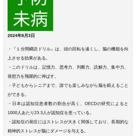
e
er
b
o
o
2024年8月3日
k
・『１分間瞬読ドリル』は、頭の回転を速くし、脳の機能を向
上させる効果がある。
・このドリルは、記憶力、思考力、判断力、読解力、集中力、
発想力を飛躍的に伸ばす。
・子どもからシニアまで、誰でも楽しみながら脳を鍛えること
ができる。
・日本は認知症患者数の割合が高く、OECDの研究によると
1000人あたり23.3人が認知症を患っている。
・認知症の発症にはストレスが大きく関係しており、長期的な
精神的ストレスが脳にダメージを与える。