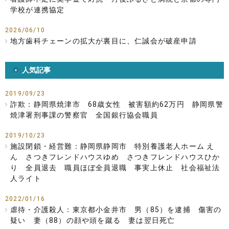
学校が連携協定
2026/06/10
地方歯科チェーンの拡大が裏目に、仁誠会が破産申請
人気記事
2019/09/23
詐欺：静岡県焼津市 68歳女性 被害額約62万円 静岡県警
焼津署刑事課の警察官 全国銀行協会職員
2019/10/23
施設閉鎖・経営難：静岡県静岡市 特別養護老人ホーム え
ん さつきフレンドハウスゆめ さつきフレンドハウスひか
り 全員退去 職員ほぼ全員退職 事実上休止 社会福祉法
人ライト
2022/01/16
虐待・介護殺人：東京都小金井市 男（85）を逮捕 傷害の
疑い 妻（88）の顔や頭を蹴る 妻は翌日死亡