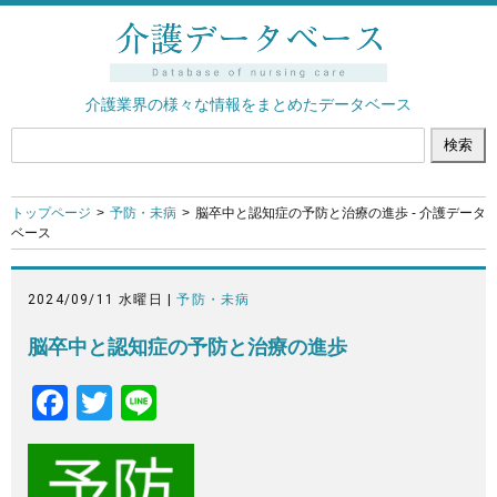
介護業界の様々な情報をまとめたデータベース
トップページ
予防・未病
脳卒中と認知症の予防と治療の進歩 - 介護データ
ベース
2024/09/11 水曜日 |
予防・未病
脳卒中と認知症の予防と治療の進歩
F
T
Li
a
wi
n
c
tt
e