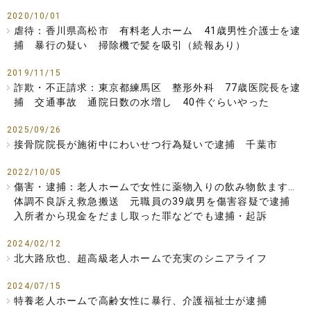
2020/10/01
虐待：香川県高松市 有料老人ホーム 41歳男性介護士を逮
捕 暴行の疑い 掃除機で髪を吸引（続報あり）
2019/11/15
詐欺・不正請求：東京都練馬区 整形外科 77歳医院長を逮
捕 交通事故 通院日数の水増し 40件ぐらいやった
2025/09/26
接骨院院長が施術中にわいせつ行為疑いで逮捕 千葉市
2022/10/05
傷害・逮捕：老人ホームで女性に薬物入りの飲み物飲ます…
体調不良訴え救急搬送 元職員の39歳男を傷害容疑で逮捕
入所者から現金をだまし取った罪などでも逮捕・起訴
2024/02/12
北大路欣也、超高級老人ホームで充実のシニアライフ
2024/07/15
特養老人ホームで高齢女性に暴行、介護福祉士が逮捕