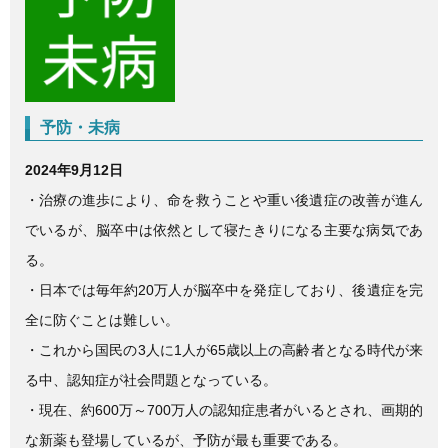
e
er
b
o
o
予防・未病
k
2024年9月12日
・治療の進歩により、命を救うことや重い後遺症の改善が進ん
でいるが、脳卒中は依然として寝たきりになる主要な病気であ
る。
・日本では毎年約20万人が脳卒中を発症しており、後遺症を完
全に防ぐことは難しい。
・これから国民の3人に1人が65歳以上の高齢者となる時代が来
る中、認知症が社会問題となっている。
・現在、約600万～700万人の認知症患者がいるとされ、画期的
な新薬も登場しているが、予防が最も重要である。