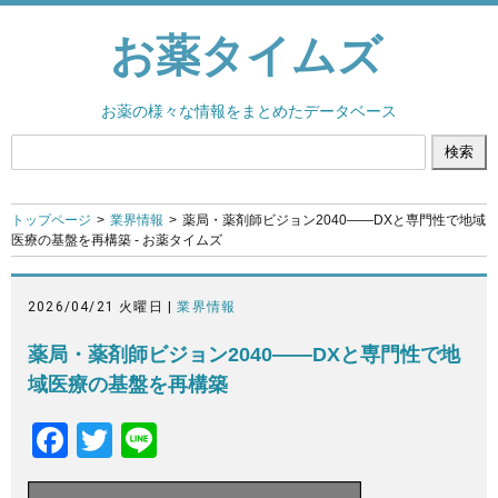
お薬タイムズ
お薬の様々な情報をまとめたデータベース
トップページ
業界情報
薬局・薬剤師ビジョン2040――DXと専門性で地域
医療の基盤を再構築 - お薬タイムズ
2026/04/21 火曜日 |
業界情報
薬局・薬剤師ビジョン2040――DXと専門性で地
域医療の基盤を再構築
F
T
Li
a
wi
n