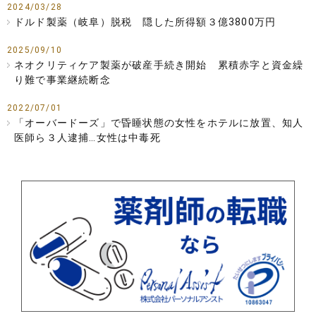
2024/03/28
ドルド製薬（岐阜）脱税 隠した所得額３億3800万円
2025/09/10
ネオクリティケア製薬が破産手続き開始 累積赤字と資金繰
り難で事業継続断念
2022/07/01
「オーバードーズ」で昏睡状態の女性をホテルに放置、知人
医師ら３人逮捕…女性は中毒死