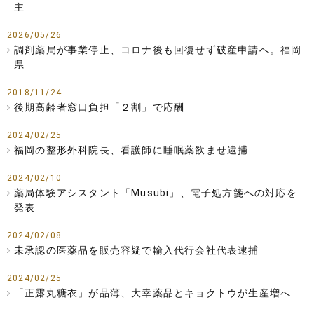
主
2026/05/26
調剤薬局が事業停止、コロナ後も回復せず破産申請へ。福岡
県
2018/11/24
後期高齢者窓口負担「２割」で応酬
2024/02/25
福岡の整形外科院長、看護師に睡眠薬飲ませ逮捕
2024/02/10
薬局体験アシスタント「Musubi」、電子処方箋への対応を
発表
2024/02/08
未承認の医薬品を販売容疑で輸入代行会社代表逮捕
2024/02/25
「正露丸糖衣」が品薄、大幸薬品とキョクトウが生産増へ