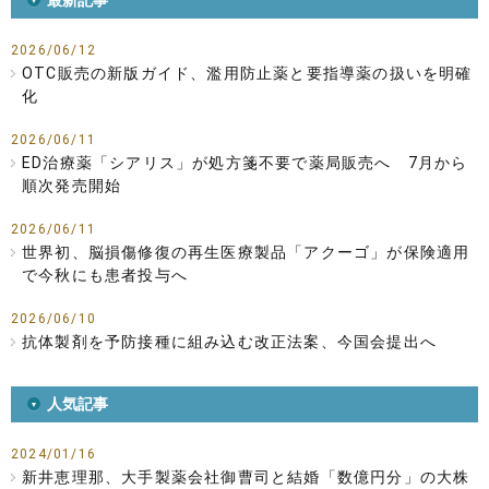
2026/06/12
OTC販売の新版ガイド、濫用防止薬と要指導薬の扱いを明確
化
2026/06/11
ED治療薬「シアリス」が処方箋不要で薬局販売へ 7月から
順次発売開始
2026/06/11
世界初、脳損傷修復の再生医療製品「アクーゴ」が保険適用
で今秋にも患者投与へ
2026/06/10
抗体製剤を予防接種に組み込む改正法案、今国会提出へ
人気記事
2024/01/16
新井恵理那、大手製薬会社御曹司と結婚「数億円分」の大株