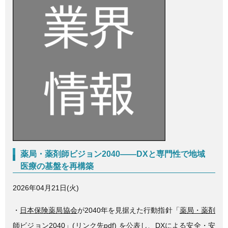
c
tt
e
e
er
b
o
o
k
薬局・薬剤師ビジョン2040――DXと専門性で地域
医療の基盤を再構築
2026年04月21日(火)
・
日本保険薬局協会
が2040年を見据えた行動指針「
薬局・薬剤
師ビジョン2040
」(リンク先pdf) を公表し、DXによる安全・安