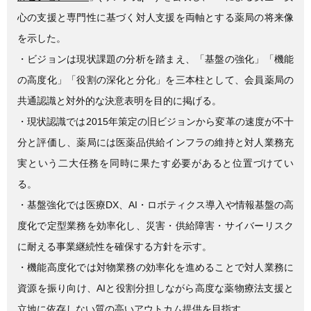
心の支援と専門性に基づく対人支援を両軸とする薬局の将来像
を示した。
・ビジョンは現状課題の分析を踏まえ、「基盤の強化」「機能
の高度化」「役割の深化と分化」を三本柱として、会員薬局の
共通認識と対外的な決意表明を目的に掲げる。
・現状認識では2015年策定の旧ビジョンから変革の速度が不十
分と評価し、薬局には医薬品供給インフラの維持と対人業務充
実という二大任務を同時に果たす必要があると位置づけてい
る。
・基盤強化では医療DX、AI・ロボティクス導入や情報基盤の高
度化で定型業務を効率化し、災害・供給障害・サイバーリスク
に耐える事業継続性を確保する方針を示す。
・機能高度化では対物業務の効率化を進めることで対人業務に
資源を振り向け、AIと役割分担しながら高度な薬物療法支援と
立地に依存しない質の高いアウトカム提供を目指す。