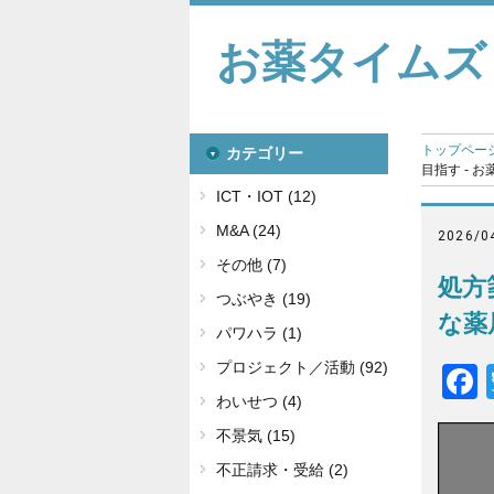
お薬タイムズ
トップペー
カテゴリー
目指す - 
ICT・IOT (12)
M&A (24)
2026/0
その他 (7)
処方
つぶやき (19)
な薬
パワハラ (1)
プロジェクト／活動 (92)
わいせつ (4)
不景気 (15)
不正請求・受給 (2)