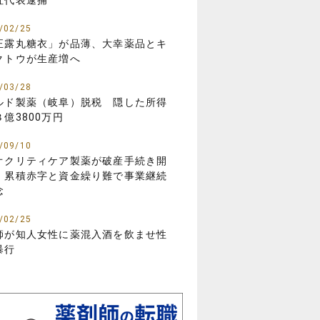
社代表逮捕
/02/25
正露丸糖衣」が品薄、大幸薬品とキ
クトウが生産増へ
/03/28
ルド製薬（岐阜）脱税 隠した所得
３億3800万円
/09/10
オクリティケア製薬が破産手続き開
 累積赤字と資金繰り難で事業継続
念
/02/25
師が知人女性に薬混入酒を飲ませ性
暴行