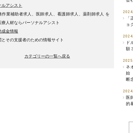
会
ナルアシスト
2024
務作業補助者求人、医師求人、看護師求人、薬剤師求人 を
「
医療人材ならパーソナルアシスト
ョ
助成金情報
2024
関とその支援者のための情報サイト
ド
額
カテゴリーの一覧へ戻る
2025
ネ
始
断
2024
医
的