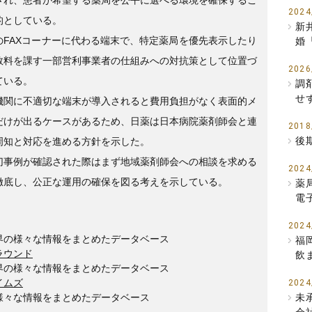
2024
的としている。
新
のFAXコーナーに代わる端末で、特定薬局を優先表示したり
婚
数料を課す一部営利事業者の仕組みへの対抗策として位置づ
2026
ている。
調
せ
機関に不適切な端末が導入されると費用負担がなく表面的メ
だけが出るケースがあるため、日薬は日本病院薬剤師会と連
2018
後
周知と対応を進める方針を示した。
切事例が確認された際はまず地域薬剤師会への相談を求める
2024
徹底し、公正な運用の確保を図る考えを示している。
薬
電
2024
界の様々な情報をまとめたデータベース
福
ラウンド
飲
界の様々な情報をまとめたデータベース
イムズ
2024
様々な情報をまとめたデータベース
未