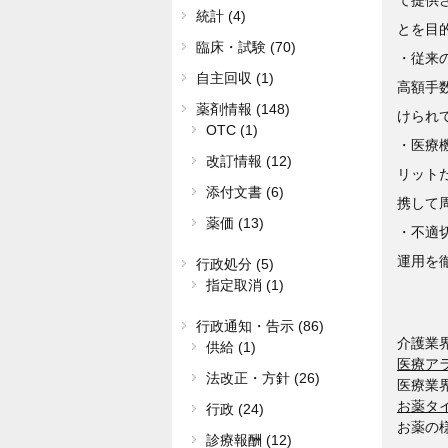
統計 (4)
とを目
臨床・試験 (70)
・従来
自主回収 (1)
高額手
薬剤情報 (148)
けられ
OTC (1)
・医療
改訂情報 (12)
リット
添付文書 (6)
携して
薬価 (13)
・不適
運用を
行政処分 (5)
指定取消 (1)
行政通知・告示 (86)
介護業
供給 (1)
医療ア
法改正・方針 (26)
医療業
お薬タ
行政 (24)
お薬の
診療報酬 (12)