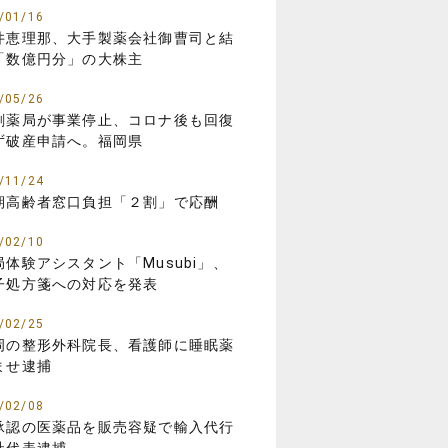
/01/16
井恵理那、大手製薬会社御曹司と結
「数億円分」の大株主
/05/26
剤薬局が事業停止、コロナ後も回復
ず破産申請へ。福岡県
/11/24
期高齢者窓口負担「２割」で応酬
/02/10
局体験アシスタント「Musubi」、
子処方箋への対応を発表
/02/25
岡の整形外科院長、看護師に睡眠薬
ませ逮捕
/02/08
承認の医薬品を販売容疑で輸入代行