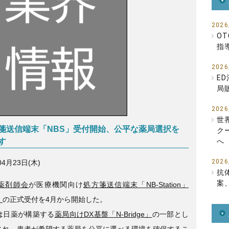
b
o
2026
O
o
指
k
2026
E
局
2026
世
箋送信端末「NBS」受付開始、公平な薬局選択を
ク
す
へ
2026
04月23日(木)
抗
案
薬剤師会
が医療機関向け
処方箋送信端末「NB-Station」
）
の正式受付を4月から開始した。
Sは日薬が構築する
薬局向けDX基盤「N-Bridge」
の一部とし
され、患者が希望する薬局を公平に選べる環境を確保するこ