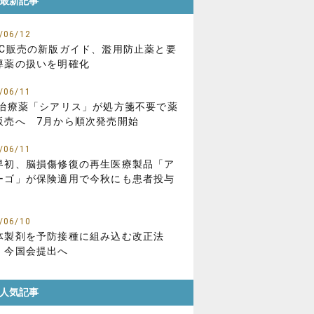
最新記事
/06/12
TC販売の新版ガイド、濫用防止薬と要
導薬の扱いを明確化
/06/11
D治療薬「シアリス」が処方箋不要で薬
販売へ 7月から順次発売開始
/06/11
界初、脳損傷修復の再生医療製品「ア
ーゴ」が保険適用で今秋にも患者投与
/06/10
体製剤を予防接種に組み込む改正法
、今国会提出へ
人気記事