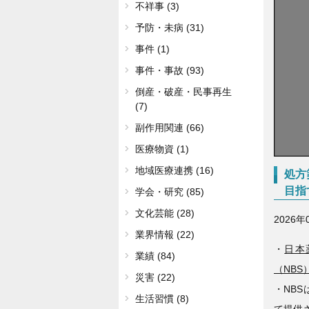
不祥事 (3)
予防・未病 (31)
事件 (1)
事件・事故 (93)
倒産・破産・民事再生
(7)
副作用関連 (66)
医療物資 (1)
地域医療連携 (16)
処方
目指
学会・研究 (85)
文化芸能 (28)
2026年
業界情報 (22)
・
日本
業績 (84)
（NBS
災害 (22)
・NB
生活習慣 (8)
て提供