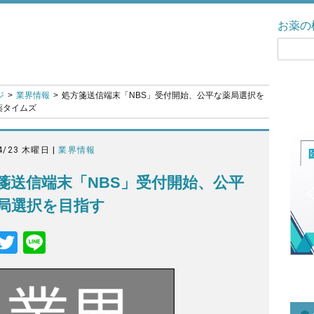
お薬の
ジ
業界情報
処方箋送信端末「NBS」受付開始、公平な薬局選択を
お薬タイムズ
4/23 木曜日 |
業界情報
箋送信端末「NBS」受付開始、公平
局選択を目指す
F
T
Li
a
wi
n
c
tt
e
e
er