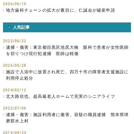
2026/06/10
地方歯科チェーンの拡大が裏目に、仁誠会が破産申請
人気記事
2022/06/22
逮捕・傷害：東京都目黒区池尻大橋 眼科で患者が女性医師
を切りつけ現行犯逮捕 医師は軽傷
2026/05/28
施設で入浴中に放置され死亡、四万十市の障害者支援施設に
利用停止処分
2024/02/12
北大路欣也、超高級老人ホームで充実のシニアライフ
2022/07/06
逮捕・傷害：施設利用者に傷害、容疑の職員逮捕 熊本県球
磨郡水上村
2019/09/23