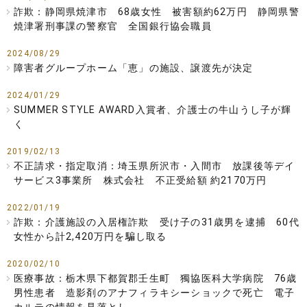
詐欺：静岡県焼津市 68歳女性 被害額約62万円 静岡県警
焼津署刑事課の警察官 全国銀行協会職員
2024/08/29
障害者グループホーム「恵」の施設、譲渡先が決定
2024/01/29
SUMMER STYLE AWARD入賞者、介護士の牛山うし子が輝
く
2019/02/13
不正請求・指定取消：埼玉県所沢市・入間市 放課後等デイ
サービス3事業所 株式会社 不正受給額 約2170万円
2022/01/19
詐欺：介護施設の入居権詐欺 受け子の31歳男を逮捕 60代
女性から計2,420万円を騙し取る
2020/02/10
医療事故：栃木県下都賀郡壬生町 獨協医科大学病院 76歳
男性患者 造影剤のアナフィラキシーショックで死亡 電子
カルテの情報を見落とし