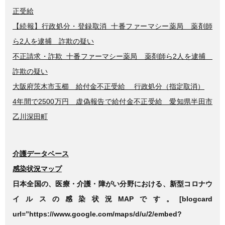
正受給
【続報】行政処分・登録取消 十番ファーマシー薬局 薬剤師
ら2人を逮捕 詐欺の疑い
不正請求・詐欺 十番ファーマシー薬局 薬剤師ら2人を逮捕
詐欺の疑い
大阪府茨木市玉櫛 給付金不正受給 行政処分（指定取消）
4年間で2500万円 虚偽報告で給付金不正受給 愛知県半田市
乙川深田町
介護データベース
感染状況マップ
日本全国の、医療・介護・障がい分野における、新型コロナウ
イルスの感染状況MAPです。[blogcard
url=”https://www.google.com/maps/d/u/2/embed?