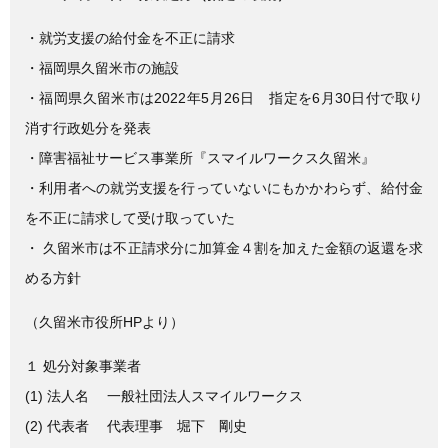
c
tt
e
e
er
・就労支援の給付金を不正に請求
b
・福岡県久留米市の施設
o
・福岡県久留米市は2022年5月26日 指定を6月30日付で取り
o
消す行政処分を発表
k
・障害福祉サービス事業所『スマイルワークス久留米』
・利用者への就労支援を行っていないにもかかわらず、給付金
を不正に請求して受け取っていた
・ 久留米市は不正請求分に加算金４割を加えた金額の返還を求
める方針
（久留米市役所HPより）
１ 処分対象事業者
(1) 法人名 一般社団法人スマイルワークス
(2) 代表者 代表理事 堀下 剛史