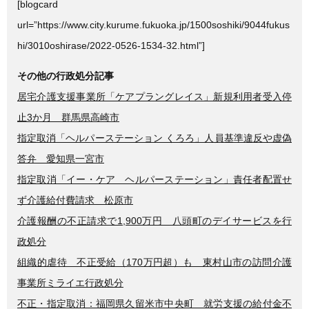
[blogcard
url=”https://www.city.kurume.fukuoka.jp/1500soshiki/9044fukus
hi/3010oshirase/2022-0526-1534-32.html”]
その他の行政処分記事
居宅介護支援事業所「ケアプラングレイス」新規利用者受入停
止3か月 群馬県高崎市
指定取消「ヘルパーステーション くろろ」人員基準違反や虚偽
答弁 愛知県一宮市
指定取消「イー・ケア ヘルパーステーション」責任者配置せ
ず介護給付費請求 松原市
介護報酬の不正請求で1,900万円 八頭町のデイサービスを行
政処分
組織的虐待 不正受給（170万円超）も 東村山市の訪問介護
事業所ミライエ行政処分
不正・指定取消：福岡県久留米市中央町 就労支援の給付金不