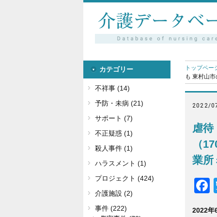
トップペー
カテゴリー
も 東村山市
不祥事 (14)
予防・未病 (21)
2022/0
サポート (7)
虐待
不正疑惑 (1)
（1
殺人事件 (1)
業所
ハラスメント (1)
プロジェクト (424)
介護施設 (2)
事件 (222)
2022