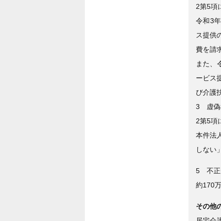
2第5項
令和3
ス提供
費を請
また、令
ービス
び介護
3 虚偽
2第5項
本件法
しない
5 不
約170
その他
居宅介