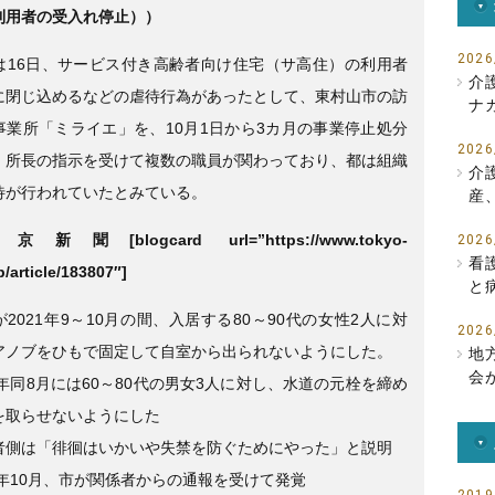
利用者の受入れ停止））
e
er
b
2026
は16日、サービス付き高齢者向け住宅（サ高住）の利用者
介
o
に閉じ込めるなどの虐待行為があったとして、東村山市の訪
ナ
事業所「ミライエ」を、10月1日から3カ月の事業停止処分
o
2026
。所長の指示を受けて複数の職員が関わっており、都は組織
k
介
待が行われていたとみている。
産
聞[blogcard url=”https://www.tokyo-
2026
看
p/article/183807″]
と
2021年9～10月の間、入居する80～90代の女性2人に対
2026
アノブをひもで固定して自室から出られないようにした。
地
会
1年同8月には60～80代の男女3人に対し、水道の元栓を締め
を取らせないようにした
者側は「徘徊はいかいや失禁を防ぐためにやった」と説明
1年10月、市が関係者からの通報を受けて発覚