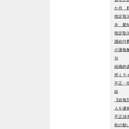
か月 
指定取
弁 愛
指定取
護給付
介護報
分
組織的
所ミラ
不正・
給
【続報
人を逮
不正請
欺の疑