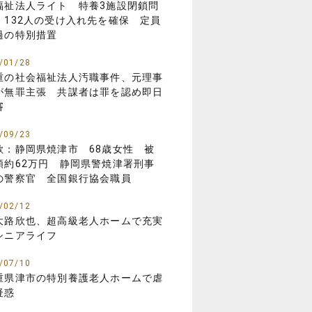
福祉法人ライト 特養3施設閉鎖問
 132人の受け入れ先を確保 定員
過の特別措置
/01/28
重の社会福祉法人汚職事件、元理事
が無罪主張 共謀者は罪を認め即日
審
/09/23
欺：静岡県焼津市 68歳女性 被
額約62万円 静岡県警焼津署刑事
の警察官 全国銀行協会職員
/02/12
大路欣也、超高級老人ホームで充実
シニアライフ
/07/10
重県津市の特別養護老人ホームで虐
疑惑