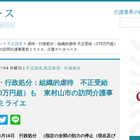
介護業界の
ジ
不正請求
虐待・行政処分：組織的虐待 不正受給（170万円超）
の訪問介護事業所ミライエ - 介護データベース
7/04 月曜日 |
不正請求
,
指定取消・行政処分
・行政処分：組織的虐待 不正受給
70万円超）も 東村山市の訪問介護事
ミライエ
F
T
Li
a
wi
n
年6月16日 行政処分 （指定の全部の効力の停止（現在及び
c
tt
e