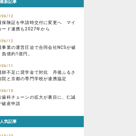
最新記事
/06/12
護保険証を申請時交付に変更へ マイ
カード連携も2027年から
/06/12
護事業の運営圧迫で合同会社NCSが破
、負債約1億円。
/06/11
護師不足に奨学金で対抗 丹後ふるさ
病院と京都の専門学校が連携協定
/06/10
方歯科チェーンの拡大が裏目に、仁誠
が破産申請
人気記事