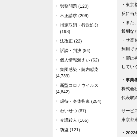
・東京
労務問題 (120)
反に当
不正請求 (209)
・また
指定取消・行政処分
報酬な
(198)
・サ高
法改正 (22)
利用で
訴訟・判決 (94)
・都は
個人情報漏えい (62)
してい
集団感染・院内感染
(4,739)
・事業
新型コロナウイルス
株式会
(4,842)
代表取
虐待・身体拘束 (254)
サービ
わいせつ (67)
東京都東
介護殺人 (165)
窃盗 (121)
・202