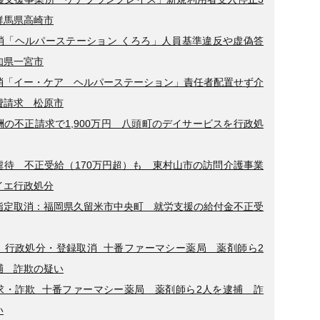
群馬県高崎市
消「ヘルパーステーション くろろ」人員基準違反や虚偽答
知県一宮市
消「イー・ケア ヘルパーステーション」責任者配置せず介
費請求 松原市
酬の不正請求で1,900万円 八頭町のデイサービスを行政処
虐待 不正受給（170万円超）も 東村山市の訪問介護事業
イエ行政処分
指定取消：福岡県久留米市中央町 就労支援の給付金不正受
】行政処分・登録取消 十番ファーマシー薬局 薬剤師ら2
捕 詐欺の疑い
求・詐欺 十番ファーマシー薬局 薬剤師ら2人を逮捕 詐
い