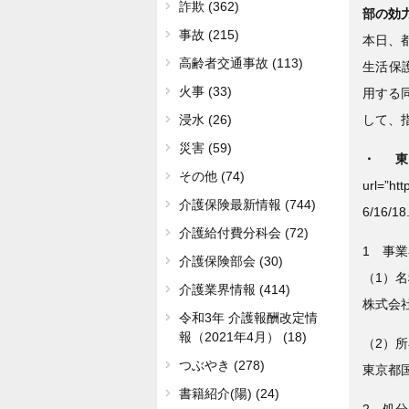
詐欺 (362)
部の効
事故 (215)
本日、都
高齢者交通事故 (113)
生活保護
火事 (33)
用する
して、
浸水 (26)
災害 (59)
・
その他 (74)
url=”ht
介護保険最新情報 (744)
6/16/18.
介護給付費分科会 (72)
1 事
介護保険部会 (30)
（1）
介護業界情報 (414)
株式会
令和3年 介護報酬改定情
報（2021年4月） (18)
（2）
つぶやき (278)
東京都国
書籍紹介(陽) (24)
2 処