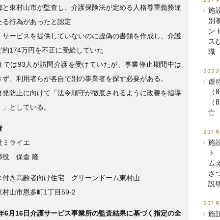
2019
都と東村山市が監査し、介護保険法が定める人格尊重義務違
施
別
たる行為があったと認定
ン
、サービスを提供していないのに虚偽の書類を作成し、介護
ス
ど約174万円を不正に受給していた
職
住では93人が訪問介護を受けていたが、事業停止期間中は
2022
きず、利用者らが各自で別の事業者を探す必要がある。
虐
（
再発防止に向けて「法令順守が徹底されるように改善を指導
（
く」としている。
亡
者
2019
社ミライエ
施
ト
締役 保倉 隆
ム
さ
ス付き高齢者向け住宅 グリーンドーム東村山
説
村山市恩多町1丁目59-2
2019
2年6月16日介護サービス事業所の監査結果に基づく指定の全
施