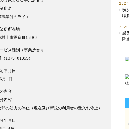
2024
事業所名
横
職
護事業所ミライエ
2020
事業所所在地
感
村山市恩多町1-59-2
院
サービス種別（事業所番号）
（1373401353）
指定年月日
6月1日
分の内容
処分内容
全部の効力の停止（現在及び新規の利用者の受入れ停止）
処分年月日
6月16日