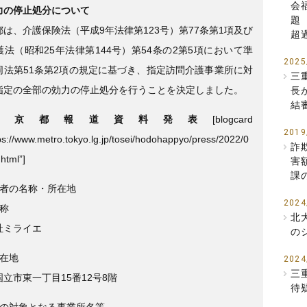
会
力の停止処分について
題
は、介護保険法（平成9年法律第123号）第77条第1項及び
超
法（昭和25年法律第144号）第54条の2第5項において準
2025
同法第51条第2項の規定に基づき、指定訪問介護事業所に対
三
指定の全部の効力の停止処分を行うことを決定しました。
長
結
東京都報道資料発表
[blogcard
2019
tps://www.metro.tokyo.lg.jp/tosei/hodohappyo/press/2022/0
詐
html”]
害
課
業者の名称・所在地
2024
名称
北
社ミライエ
の
所在地
2024
三
立市東一丁目15番12号8階
待
分の対象となる事業所名等