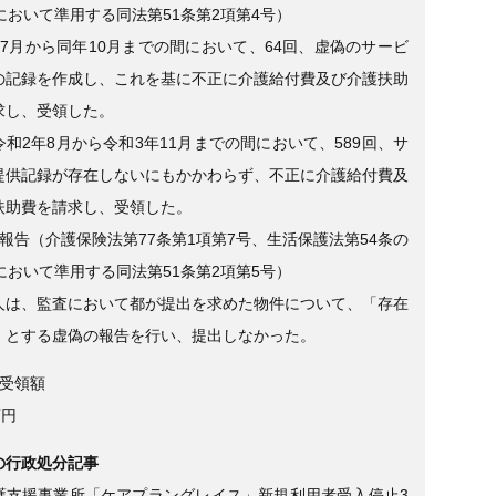
において準用する同法第51条第2項第4号）
年7月から同年10月までの間において、64回、虚偽のサービ
の記録を作成し、これを基に不正に介護給付費及び介護扶助
求し、受領した。
和2年8月から令和3年11月までの間において、589回、サ
提供記録が存在しないにもかかわらず、不正に介護給付費及
扶助費を請求し、受領した。
報告（介護保険法第77条第1項第7号、生活保護法第54条の
において準用する同法第51条第2項第5号）
人は、監査において都が提出を求めた物件について、「存在
」とする虚偽の報告を行い、提出しなかった。
正受領額
万円
の行政処分記事
護支援事業所「ケアプラングレイス」新規利用者受入停止3