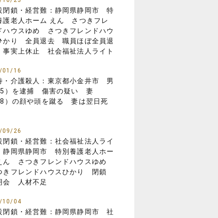
/10/23
設閉鎖・経営難：静岡県静岡市 特
養護老人ホーム えん さつきフレ
ドハウスゆめ さつきフレンドハウ
ひかり 全員退去 職員ほぼ全員退
 事実上休止 社会福祉法人ライト
/01/16
待・介護殺人：東京都小金井市 男
85）を逮捕 傷害の疑い 妻
88）の顔や頭を蹴る 妻は翌日死
/09/26
設閉鎖・経営難：社会福祉法人ライ
 静岡県静岡市 特別養護老人ホー
えん さつきフレンドハウスゆめ
つきフレンドハウスひかり 閉鎖
明会 人材不足
/10/04
設閉鎖・経営難：静岡県静岡市 社