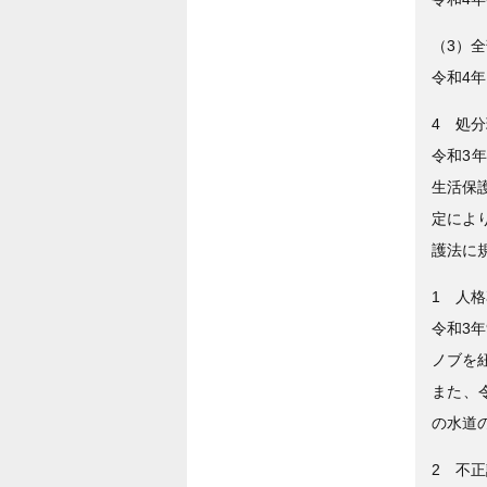
（3）
令和4年
4 処
令和3年
生活保護
定によ
護法に
1 人
令和3
ノブを
また、
の水道
2 不正