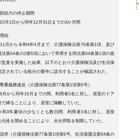
全部効力の停止期間
10月1日から同年12月31日までの3か月間
分理由
11月から令和4年4月まで、介護保険法第76条第1項、及び
法第54条の2第5項において準用する同法第54条第1項の規
り監査を実施した結果、以下のとおり介護保険法及び生活保
規定されている処分の要件に該当することが確認された。
格尊重義務違反（介護保険法第77条第1項第5号）
年9月から同年10月までの間、利用者2名に対し、居室のドア
紐で縛ることにより、居室に隔離していた。
令和3年夏頃の少なくとも数日間、利用者3名に対し、居室
の元栓を閉めることにより、水分摂取を制限していた。
請求（介護保険法第77条第1項第6号、生活保護法第54条の