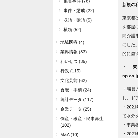
傷害事件 (78)
新規の
事件・懲戒 (22)
東京都
収賄・贈賄 (5)
を部屋
横領 (52)
問介護
地域医療 (4)
にした
業界情報 (33)
的に虐
わいせつ (35)
・東京新
行政 (115)
np.co.j
文化芸能 (62)
・職員が
貢献・手柄 (24)
し、ド
統計データ (117)
・202
企業データ (25)
て水分
倒産・破産・民事再生
・事業
(102)
・202
M&A (10)