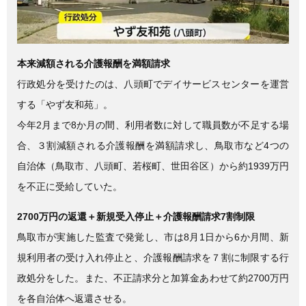
本来減額される介護報酬を満額請求
行政処分を受けたのは、八頭町でデイサービスセンターを運営
する「やず友和苑」。
今年2月まで8か月の間、利用者数に対して職員数が不足する場
合、３割減額される介護報酬を満額請求し、鳥取市など4つの
自治体（鳥取市、八頭町、若桜町、世田谷区）から約1939万円
を不正に受給していた。
2700万円の返還＋新規受入停止＋介護報酬請求7割制限
鳥取市が実施した監査で発覚し、市は8月1日から6か月間、新
規利用者の受け入れ停止と、介護報酬請求を７割に制限する行
政処分をした。また、不正請求分と加算金あわせて約2700万円
を各自治体へ返還させる。