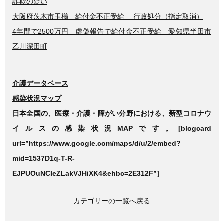
詐欺の疑い
大阪府茨木市玉櫛 給付金不正受給 行政処分（指定取消）
4年間で2500万円 虚偽報告で給付金不正受給 愛知県半田市
乙川深田町
介護データベース
感染状況マップ
日本全国の、医療・介護・障がい分野における、新型コロナウ
イルスの感染状況MAPです。[blogcard
url=”https://www.google.com/maps/d/u/2/embed?
mid=1537D1q-T-R-
EJPUOuNCIeZLakVJHiXK4&ehbc=2E312F”]
カテゴリーの一覧へ戻る