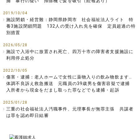
捕 暴行の疑い 掃除機で髪を吸引（続報あり）
2019/10/04
施設閉鎖・経営難：静岡県静岡市 社会福祉法人ライト 特
養3施設閉鎖問題 132人の受け入れ先を確保 定員超過の特
別措置
2026/05/28
施設で入浴中に放置され死亡、四万十市の障害者支援施設に
利用停止処分
2022/10/05
傷害・逮捕：老人ホームで女性に薬物入りの飲み物飲ます…
体調不良訴え救急搬送 元職員の39歳男を傷害容疑で逮捕
入所者から現金をだまし取った罪などでも逮捕・起訴
2025/01/28
三重の社会福祉法人汚職事件、元理事長が無罪主張 共謀者
は罪を認め即日結審