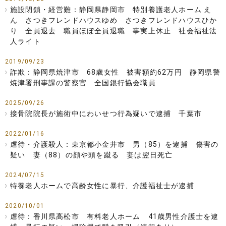
施設閉鎖・経営難：静岡県静岡市 特別養護老人ホーム え
ん さつきフレンドハウスゆめ さつきフレンドハウスひか
り 全員退去 職員ほぼ全員退職 事実上休止 社会福祉法
人ライト
2019/09/23
詐欺：静岡県焼津市 68歳女性 被害額約62万円 静岡県警
焼津署刑事課の警察官 全国銀行協会職員
2025/09/26
接骨院院長が施術中にわいせつ行為疑いで逮捕 千葉市
2022/01/16
虐待・介護殺人：東京都小金井市 男（85）を逮捕 傷害の
疑い 妻（88）の顔や頭を蹴る 妻は翌日死亡
2024/07/15
特養老人ホームで高齢女性に暴行、介護福祉士が逮捕
2020/10/01
虐待：香川県高松市 有料老人ホーム 41歳男性介護士を逮