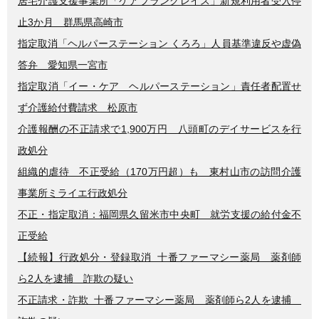
居宅介護支援事業所「ケアプラングレイス」新規利用者受入停
止3か月 群馬県高崎市
指定取消「ヘルパーステーション くろろ」人員基準違反や虚偽
答弁 愛知県一宮市
指定取消「イー・ケア ヘルパーステーション」責任者配置せ
ず介護給付費請求 松原市
介護報酬の不正請求で1,900万円 八頭町のデイサービスを行
政処分
組織的虐待 不正受給（170万円超）も 東村山市の訪問介護
事業所ミライエ行政処分
不正・指定取消：福岡県久留米市中央町 就労支援の給付金不
正受給
【続報】行政処分・登録取消 十番ファーマシー薬局 薬剤師
ら2人を逮捕 詐欺の疑い
不正請求・詐欺 十番ファーマシー薬局 薬剤師ら2人を逮捕