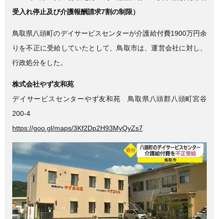
c
tt
e
受入れ停止及び介護報酬請求7割の制限）
e
er
b
鳥取県八頭町のデイサービスセンターが介護給付費1900万円余
o
りを不正に受給していたとして、鳥取市は、運営会社に対し、
o
行政処分をした。
k
株式会社やず友和苑
デイサービスセンターやず友和苑 鳥取県八頭郡八頭町宮谷
200-4
https://goo.gl/maps/3Kf2Dp2H93MyQyZs7