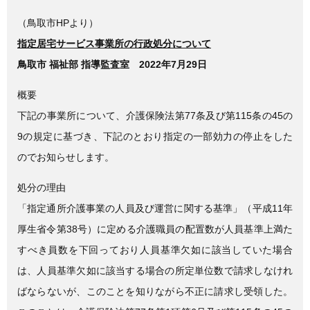
（鳥取市HPより）
指定居宅サービス事業所の行政処分について
鳥取市 福祉部 指導監査室 2022年7月29日
概要
下記の事業所について、介護保険法第77条及び第115条の45の
9の規定に基づき、下記のとおり指定の一部効力の停止をした
のでお知らせします。
処分の理由
「指定通所介護事業の人員及び運営に関する基準」（平成11年
厚生省令第38号）に定める介護職員の配置数が人員基準上満た
すべき員数を下回っており人員基準欠如に該当していた場合
は、人員基準欠如に該当する場合の所定単位数で請求しなけれ
ばならないが、このことを知りながら不正に請求し受領した。