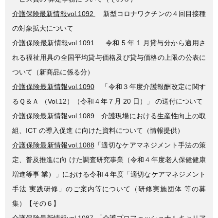
介護保険最新情報vol.1092
新型コロナワクチンの４回目接種
の対象拡大について
介護保険最新情報vol.1091
令和 5 年 1 月貸与分から適用さ
れる福祉用具の全国平均貸与価格及び貸与価格の上限の公表に
ついて（新商品に係る分）
介護保険最新情報vol.1090
「令和３年度介護報酬改定に関す
るＱ＆Ａ （Vol.12）（令和４年７月 20 日）」 の送付について
介護保険最新情報vol.1089
介護現場における生産性向上の取
組、ICT の導入促進 に向けた資料について（情報提供）
介護保険最新情報vol.1088
「適切なケアマネジメント手法の策
定、普及推進に向 けた調査研究事業（令和４年度老人保健健康
増進等事 業）」における令和４年度「適切なケアマネジメント
手法 実践研修」のご案内等について（研修実施団体 等の募
集）【その６】
介護保険最新情報vol.1087
「介護プロフェッショナルキャリア