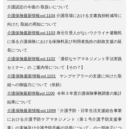
介護認定の今後の 取扱いについて
介護保険最新情報vol.1104
介護現場における文書負担軽減等に
向けた 取組の周知について
介護保険最新情報vol.1103
身元引受人がないウクライナ避難民
に係る介護保険における保険料及び利用者負担の財政支援の延
長について
介護保険最新情報vol.1102
「適切なケアマネジメント手法実践
セミナー」の ご案内等について【その７】
介護保険最新情報vol.1101
ヤングケアラーの支援に向けた取
組への御協力について（依頼）
介護保険最新情報vol.1100
令和３年度介護保険事務調査の集計
結果について
介護保険最新情報vol.1099
「介護予防・日常生活支援総合事業
における介護予防ケアマネジメント（第１号介護予防支援事
業）の実施及び介護予防手帳の活用について」の一部改正につ