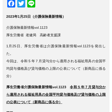
F
T
Li
a
wi
n
2023年1月25日（介護保険最新情報）
c
tt
e
e
er
介護保険最新情報vol.1123
b
厚生労働省 老健局 高齢者支援課
o
1月25日、厚生労働省は介護保険最新情報vol.1123を発出し
o
た。
k
今回は、令和 5 年７月貸与分から適用される福祉用具の全国平
均貸与価格及び貸与価格の上限の公表について（新商品に係る
分）
厚生労働省介護保険最新情報vol.1123
令和 5 年７月貸与分か
ら適用される福祉用具の全国平均貸与価格及び貸与価格の上限
の公表について（新商品に係る分）