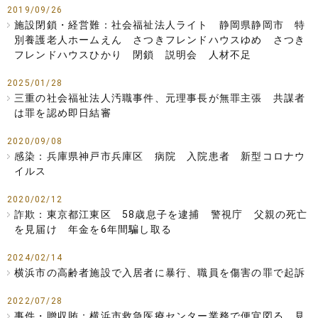
2019/09/26
施設閉鎖・経営難：社会福祉法人ライト 静岡県静岡市 特
別養護老人ホームえん さつきフレンドハウスゆめ さつき
フレンドハウスひかり 閉鎖 説明会 人材不足
2025/01/28
三重の社会福祉法人汚職事件、元理事長が無罪主張 共謀者
は罪を認め即日結審
2020/09/08
感染：兵庫県神戸市兵庫区 病院 入院患者 新型コロナウ
イルス
2020/02/12
詐欺：東京都江東区 58歳息子を逮捕 警視庁 父親の死亡
を見届け 年金を6年間騙し取る
2024/02/14
横浜市の高齢者施設で入居者に暴行、職員を傷害の罪で起訴
2022/07/28
事件・贈収賄：横浜市救急医療センター業務で便宜図る 見