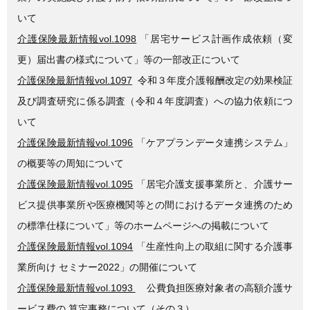
いて
介護保険最新情報vol.1098
「居宅サービス計画作成依頼（変
更）届出書の様式について」等の一部改正について
介護保険最新情報vol.1097
令和３年度介護報酬改定の効果検証
及び調査研究に係る調査（令和４年度調査）への協力依頼につ
いて
介護保険最新情報vol.1096
「ケアプランデータ連携システム」
の概要等の周知について
介護保険最新情報vol.1095
「居宅介護支援事業所と、介護サー
ビス提供事業所や医療機関等との間におけるデータ連携のため
の標準仕様について」等のホームページへの掲載について
介護保険最新情報vol.1094
「生産性向上の取組に関する介護事
業所向け セミナー2022」の開催について
介護保険最新情報vol.1093
公費負担医療対象者の高額介護サ
ービス費の 算定事務について（その３）