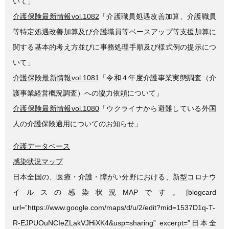
いて」
介護保険最新情報vol.1082
「介護職員処遇改善加算、介護職員
等特定処遇改善加算及び介護職員等ベースアップ等支援加算に
関する基本的考え方並びに事務処理手順及び様式例の提示につ
いて」
介護保険最新情報vol.1081
「令和４年度介護事業実態調査（介
護事業経営概況調査）への協力依頼について」
介護保険最新情報vol.1080
「ウクライナから避難している外国
人の介護保険適用についてのお知らせ」
介護データベース
感染状況マップ
日本全国の、医療・介護・障がい分野における、新型コロナウ
イルスの感染状況MAPです。[blogcard
url=”https://www.google.com/maps/d/u/2/edit?mid=1537D1q-T-
R-EJPUOuNCIeZLakVJHiXK4&usp=sharing” excerpt=”日本全