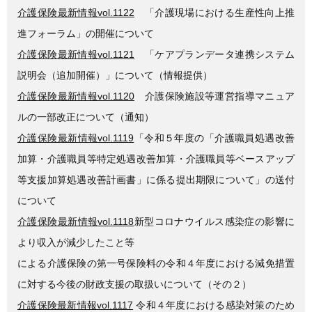
介護保険最新情報vol.1122
「介護現場における生産性向上推
進フォーラム」の開催について
介護保険最新情報vol.1121
「ケアプランデータ連携システム
説明会（追加開催）」について（情報提供）
介護保険最新情報vol.1120
介護保険施設等運営指導マニュア
ルの一部改正について（通知）
介護保険最新情報vol.1119
「令和５年度の「介護職員処遇改善
加算・介護職員等特定処遇改善加算・介護職員等ベースアップ
等支援加算処遇改善計画書」に係る提出期限について」の送付
について
介護保険最新情報vol.1118
新型コロナウイルス感染症の影響に
より収入が減少したこと等
による介護保険の第一号保険料の令和４年度における減免措置
に対する今後の財政支援の取扱いについて（その２）
介護保険最新情報vol.1117
令和４年度における感染対策のため