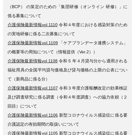
（BCP） の策定のための「集団研修（オンライン 研修）」に
係る募集について
介護保険最新情報vol.1110
令和４年度における感染対策のため
の実地研修に係る二次募集について
介護保険最新情報vol.1109
「ケアプランデータ連携システム」
の概要等の周知について（情報提供（Ver.2））
介護保険最新情報vol.1108
令和 5 年４月貸与分から適用される
福祉用具の全国平均貸与価格及び貸与価格の上限の公表につい
て（新商品に係る分）
介護保険最新情報vol.1107
令和３年度介護報酬改定の効果検証
及び調査研究に係る調査（令和４年度調査）への協力依頼（２
回目）について
介護保険最新情報vol.1106
新型コロナウイルス感染症に係る要
介護認定の有効期間の取扱いについて
介護保険最新情報vol.1105
新型コロナウイルス感染症に係る要