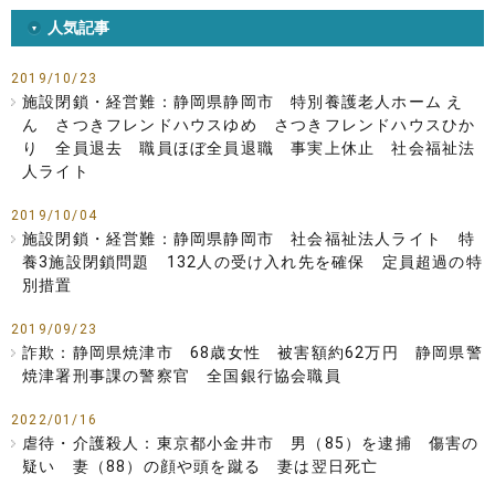
人気記事
2019/10/23
施設閉鎖・経営難：静岡県静岡市 特別養護老人ホーム え
ん さつきフレンドハウスゆめ さつきフレンドハウスひか
り 全員退去 職員ほぼ全員退職 事実上休止 社会福祉法
人ライト
2019/10/04
施設閉鎖・経営難：静岡県静岡市 社会福祉法人ライト 特
養3施設閉鎖問題 132人の受け入れ先を確保 定員超過の特
別措置
2019/09/23
詐欺：静岡県焼津市 68歳女性 被害額約62万円 静岡県警
焼津署刑事課の警察官 全国銀行協会職員
2022/01/16
虐待・介護殺人：東京都小金井市 男（85）を逮捕 傷害の
疑い 妻（88）の顔や頭を蹴る 妻は翌日死亡