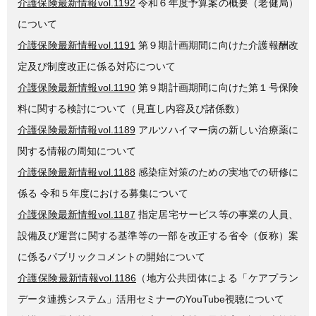
介護保険最新情報vol.1192
令和６年度予算案の概要（老健局）
について
介護保険最新情報vol.1191
第９期計画期間に向けた介護報酬改
定及び制度改正に係る対応について
介護保険最新情報vol.1190
第９期計画期間に向けた第１号保険
料に関する検討について（見直し内容及び諸係数）
介護保険最新情報vol.1189
アルツハイマー病の新しい治療薬に
関する情報の周知について
介護保険最新情報vol.1188
感染症対策のための実地での研修に
係る 令和５年度における募集について
介護保険最新情報vol.1187
指定居宅サービス等の事業の人員、
設備及び運営に関する基準等の一部を改正する省令（仮称）案
に係るパブリックコメントの開始について
介護保険最新情報vol.1186
（地方公共団体による「ケアプラン
データ連携システム」活用セミナーのYouTube視聴について