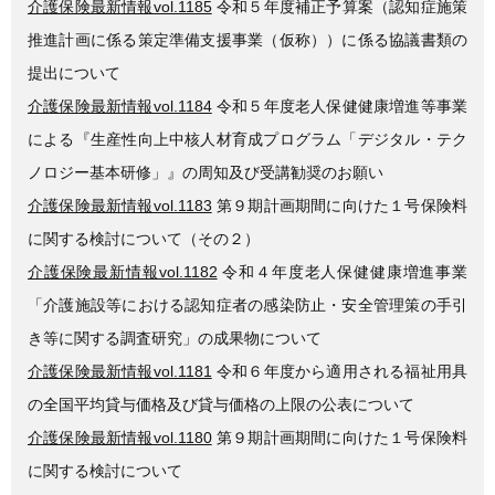
介護保険最新情報vol.1185
令和５年度補正予算案（認知症施策
推進計画に係る策定準備支援事業（仮称））に係る協議書類の
提出について
介護保険最新情報vol.1184
令和５年度老人保健健康増進等事業
による『生産性向上中核人材育成プログラム「デジタル・テク
ノロジー基本研修」』の周知及び受講勧奨のお願い
介護保険最新情報vol.1183
第９期計画期間に向けた１号保険料
に関する検討について（その２）
介護保険最新情報vol.1182
令和４年度老人保健健康増進事業
「介護施設等における認知症者の感染防止・安全管理策の手引
き等に関する調査研究」の成果物について
介護保険最新情報vol.1181
令和６年度から適用される福祉用具
の全国平均貸与価格及び貸与価格の上限の公表について
介護保険最新情報vol.1180
第９期計画期間に向けた１号保険料
に関する検討について