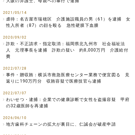
大阪の弁護士、母親への暴行で逮捕
2021/05/14
虐待：名古屋市瑞穂区 介護施設職員の男（61）を逮捕 女
性入所者（87）の顔を殴る 急性硬膜下血腫
2020/09/02
詐欺・不正請求・指定取消：福岡県北九州市 社会福祉法
人 元理事長を逮捕 詐欺の疑い 約8,000万円 介護給付
費
2022/07/28
事件・贈収賄：横浜市救急医療センター業務で便宜図る 見
返りに190万円分 収賄容疑で医療技官ら逮捕
2022/07/07
わいせつ・逮捕：企業での健康診断で女性を盗撮容疑 甲府
の32歳医師を再逮捕
2026/06/10
地方歯科チェーンの拡大が裏目に、仁誠会が破産申請