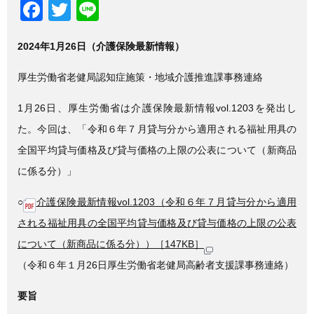
F
T
Li
a
wi
n
2024年1月26日（介護保険最新情報）
c
tt
e
e
er
厚生労働省老健局認知症施策・地域介護推進課事務連絡
b
1月26日、厚生労働省は介護保険最新情報vol.1203を発出し
o
た。今回は、「令和６年７月貸与分から適用される福祉用具の
o
全国平均貸与価格及び貸与価格の上限の公表について（新商品
k
に係る分）」
○
介護保険最新情報vol.1203（令和６年７月貸与分から適用
される福祉用具の全国平均貸与価格及び貸与価格の上限の公表
について（新商品に係る分））［147KB］
（令和６年１月26日厚生労働省老健局高齢者支援課事務連絡）
要旨