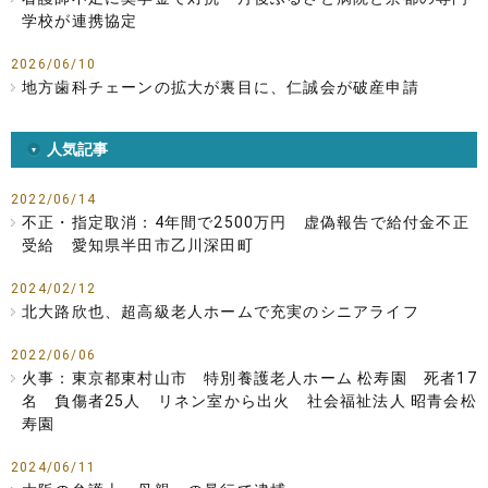
学校が連携協定
2026/06/10
地方歯科チェーンの拡大が裏目に、仁誠会が破産申請
人気記事
2022/06/14
不正・指定取消：4年間で2500万円 虚偽報告で給付金不正
受給 愛知県半田市乙川深田町
2024/02/12
北大路欣也、超高級老人ホームで充実のシニアライフ
2022/06/06
火事：東京都東村山市 特別養護老人ホーム 松寿園 死者17
名 負傷者25人 リネン室から出火 社会福祉法人 昭青会松
寿園
2024/06/11