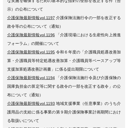
な実施を確保するための基本的な指針の全部を改正する件（告
示）の公布について
介護保険最新情報vol.1197
介護保険法施行令の一部を改正する
政令等の公布について（通知）
介護保険最新情報vol.1196
「介護現場における生産性向上推進
フォーラム」の開催について
介護保険最新情報vol.1195
令和６年度の「介護職員処遇改善加
算・介護職員等特定処遇改善加算・介護職員等ベースアップ等
支援加算処遇改善計画書」に係る提出期限について
介護保険最新情報vol.1194
「介護保険法施行令及び介護保険の
国庫負担金の算定等に関する政令の一部を改正する政令」の公
布について（通知）
介護保険最新情報vol.1193
地域支援事業（任意事業）のうち介
護用品の支給に係る事業の第９期介護保険事業計画期間におけ
る取扱いについて