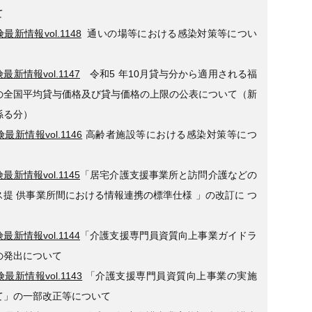
て
最新情報vol.1148
通いの場等における感染対策等につい
最新情報vol.1147
令和5 年10月貸与分から適用される福
の全国平均貸与価格及び貸与価格の上限の公表について（新
係る分）
最新情報vol.1146
高齢者施設等における感染対策等につ
最新情報vol.1145
「居宅介護支援事業所と訪問介護などの
ス提 供事業所間における情報連携の標準仕様 」の改訂に つ
最新情報vol.1144
「介護支援専門員資質向上事業ガイドラ
の発出について
最新情報vol.1143
「介護支援専門員資質向上事業の実施
て」の一部改正等について