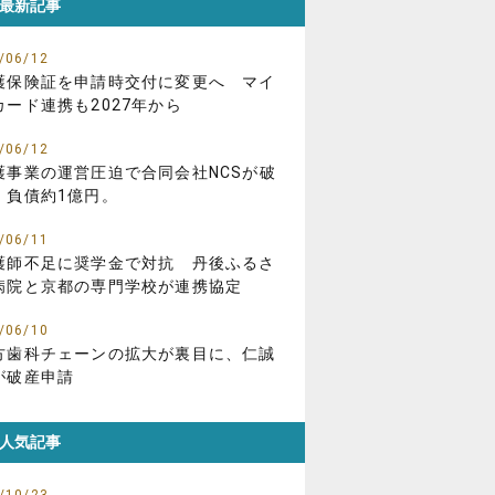
最新記事
/06/12
護保険証を申請時交付に変更へ マイ
カード連携も2027年から
/06/12
護事業の運営圧迫で合同会社NCSが破
、負債約1億円。
/06/11
護師不足に奨学金で対抗 丹後ふるさ
病院と京都の専門学校が連携協定
/06/10
方歯科チェーンの拡大が裏目に、仁誠
が破産申請
人気記事