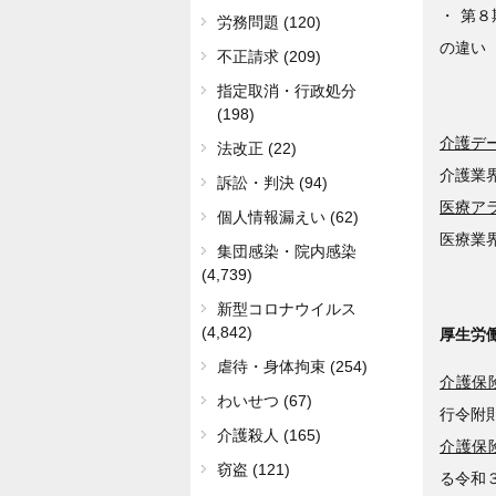
・ 第
労務問題 (120)
の違い
不正請求 (209)
指定取消・行政処分
(198)
介護デ
法改正 (22)
介護業
訴訟・判決 (94)
医療ア
個人情報漏えい (62)
医療業
集団感染・院内感染
(4,739)
新型コロナウイルス
(4,842)
厚生労
虐待・身体拘束 (254)
介護保険
わいせつ (67)
行令附
介護殺人 (165)
介護保険
窃盗 (121)
る令和