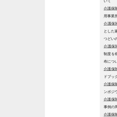
いて
介護保険
用事業
介護保険
とした
つどい
介護保険
制度を
布につ
介護保険
ドブック
介護保険
ンポジ
介護保険
事例の
介護保険