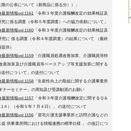
上限の公表について（新商品に係る分））」
最新情報vol.1161
「令和３年度介護報酬改定の効果検証及
研究に係る調査（令和５年度調査）への協力依頼について」
最新情報vol.1160
「令和３年度介護報酬改定の効果検証及
研究に 係る調査（令和４年度調査）の結果について （最終
報提供）
最新情報vol.1159
「介護職員処遇改善加算、介護職員等特
遇改善加算及び介護職員等ベースアッ プ等支援加算に関する
の送付につ いて」の送付について
最新情報vol.1158
「生産性向上の取組に関する介護事業所
ビギナーセミナー」の周知及び受講勧奨のお願い
最新情報vol.1157
「令和３年度介護報酬改定に関するＱ＆
ol.1４）（令和５年７月４日）」 の送付について
最新情報vol.1156
「居宅介護支援事業所と訪問介護などの
ス提 供事業所間における情報連携の標準仕様 」 の改訂につ