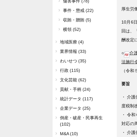
傷害事件 (78)
厚生労
事件・懲戒 (22)
収賄・贈賄 (5)
10月6
横領 (52)
回は、
酬改定
地域医療 (4)
業界情報 (33)
○
介護
わいせつ (35)
法施行令
行政 (115)
（令和
文化芸能 (62)
要旨
貢献・手柄 (24)
・ 介護
統計データ (117)
度税制
企業データ (25)
・ 令和
倒産・破産・民事再生
対応の
(102)
・ 介護
M&A (10)