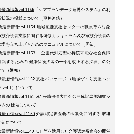
最新情報vol.1155
「ケアプランデータ連携システム」の利
所状況の掲載について（事務連絡）
最新情報vol.1154
地域包括支援センターの職員等を対象
家族介護者支援に関する研修カリキュラム及び家族介護者の
の場を立ち上げるためのマニュアルについて（周知）
最新情報vol.1153
「全世代対応型の持続可能な社会保障
構築するための 健康保険法等の一部を改正する法律」の公
いて（通知）
最新情報vol.1152
支援パッケージ （地域づくり支援ハン
 vol.1）について
最新情報vol.1151
G7 長崎保健大臣会合開催記念認知症シ
ウムの 開催について
最新情報vol.1150
介護認定審査会の簡素化に関する 取組
周知について
最新情報vol.1149
ICT 等を活用した介護認定審査会の開催