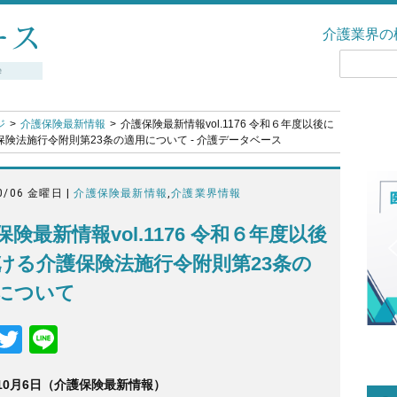
介護業界の
ジ
介護保険最新情報
介護保険最新情報vol.1176 令和６年度以後に
険法施行令附則第23条の適用について - 介護データベース
0/06 金曜日 |
介護保険最新情報
,
介護業界情報
保険最新情報vol.1176 令和６年度以後
ける介護保険法施行令附則第23条の
について
F
T
Li
a
wi
n
年10月6日（介護保険最新情報）
c
tt
e