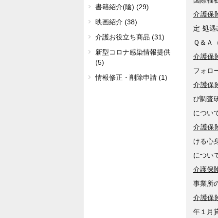
書籍紹介(陰) (29)
介護保険
映画紹介 (38)
定 処
介護お役立ち商品 (31)
Ｑ＆Ａ（
新型コロナ感染情報提供
介護保険
(5)
フォロ
情報修正・削除申請 (1)
介護保険
び調査
につい
介護保険
ける心
につい
介護保険
事業所の
介護保険
年１月