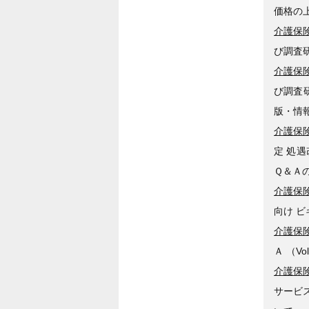
価格の
介護保険
び調査
介護保険
び調査
版・情
介護保険
定 処
Ｑ＆Ａ
介護保険
向け 
介護保険
Ａ （V
介護保険
サービ