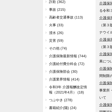
詐欺 (362)
介護保険
事故 (215)
る令和
高齢者交通事故 (113)
介護保険
（第３
火事 (33)
ナウイ
浸水 (26)
介護保険
災害 (59)
（第３
その他 (74)
介護保険
介護保険最新情報 (744)
果につ
介護給付費分科会 (72)
介護保険
介護保険部会 (30)
間制限
介護業界情報 (414)
介護保険
令和3年 介護報酬改定情
事業所
報（2021年4月） (18)
いて
つぶやき (278)
介護保険
書籍紹介(陽) (24)
国際福