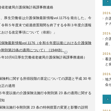
e
er
働省老健局介護保険計画課事務連絡
b
2026
日、厚生労働省は介護保険最新情報vol.1175を発出した。今
介
o
ナ
「令和５年度末で経過措置期間を終了する令和３年度介護報
o
における改定事項について（依頼）」
2026
k
介
保険最新情報vol.1176（令和６年度以後における介護保険
産
附則第23条の適用について）［194KB］
2026
５年10月6日厚生労働省老健局介護保険計画課事務連絡）
看
と
2026
保険料に関する所得段階の算定についての課題と平成 30 年
地
会
改正の適用
６年度以後の介護保険法施行令附則第 23 条の適用に関する
周知
保険法施行令附則第 23 条の特例措置の変更と影響の説明