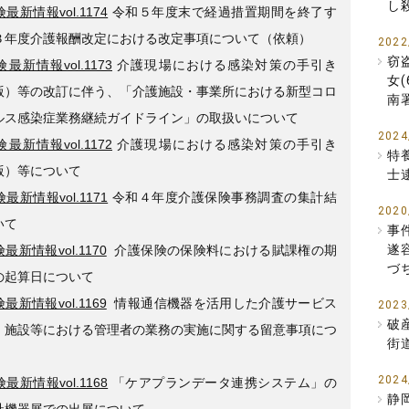
し
最新情報vol.1174
令和５年度末で経過措置期間を終了す
３年度介護報酬改定における改定事項について（依頼）
2022
窃
最新情報vol.1173
介護現場における感染対策の手引き
女
版）等の改訂に伴う、「介護施設・事業所における新型コロ
南
ルス感染症業務継続ガイドライン」の取扱いについて
2024
最新情報vol.1172
介護現場における感染対策の手引き
特
版）等について
士
最新情報vol.1171
令和４年度介護保険事務調査の集計結
2020
いて
事
遂
最新情報vol.1170
介護保険の保険料における賦課権の期
づ
の起算日について
最新情報vol.1169
情報通信機器を活用した介護サービス
2023
破
・施設等における管理者の業務の実施に関する留意事項につ
街
2024
最新情報vol.1168
「ケアプランデータ連携システム」の
静
祉機器展での出展について