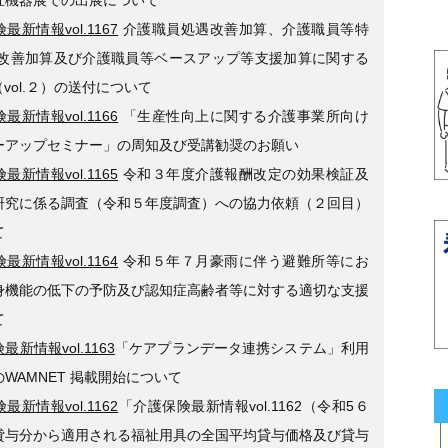
最新情報vol.1167
介護職員処遇改善加算、介護職員等特
遇改善加算及び介護職員等ベースアップ等支援加算に関する
vol.２）の送付について
最新情報vol.1166
「生産性向上に関する介護事業所向け
ーアップセミナー」の周知及び受講勧奨のお願い
最新情報vol.1165
令和３年度介護報酬改定の効果検証及
研究に係る調査（令和５年度調査）への協力依頼（２回目）
て
最新情報vol.1164
令和５年７月豪雨に伴う避難所等にお
身機能の低下の予防及び認知症高齢者等に対する適切な支援
て
最新情報vol.1163
「ケアプランデータ連携システム」利用
WAMNET 掲載開始について
最新情報vol.1162
「介護保険最新情報vol.1162（令和5６
貸与分から適用される福祉用具の全国平均貸与価格及び貸与