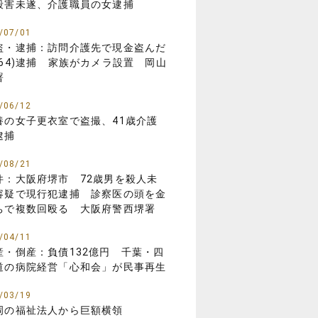
殺害未遂、介護職員の女逮捕
/07/01
盗・逮捕：訪問介護先で現金盗んだ
(64)逮捕 家族がカメラ設置 岡山
署
/06/12
養の女子更衣室で盗撮、41歳介護
逮捕
/08/21
件：大阪府堺市 72歳男を殺人未
容疑で現行犯逮捕 診察医の頭を金
ちで複数回殴る 大阪府警西堺署
/04/11
産・倒産：負債132億円 千葉・四
道の病院経営「心和会」が民事再生
/03/19
岡の福祉法人から巨額横領