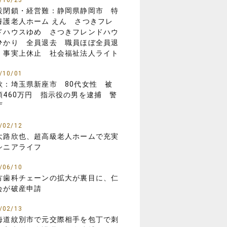
/10/23
設閉鎖・経営難：静岡県静岡市 特
養護老人ホーム えん さつきフレ
ドハウスゆめ さつきフレンドハウ
ひかり 全員退去 職員ほぼ全員退
 事実上休止 社会福祉法人ライト
/10/01
欺：埼玉県新座市 80代女性 被
額460万円 指示役の男を逮捕 警
庁
/02/12
大路欣也、超高級老人ホームで充実
シニアライフ
/06/10
方歯科チェーンの拡大が裏目に、仁
会が破産申請
/02/13
海道紋別市で元交際相手を包丁で刺