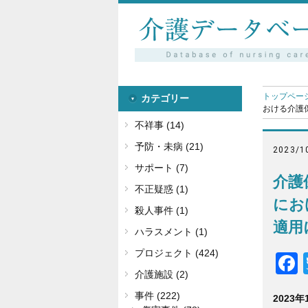
トップペー
カテゴリー
おける介護保
不祥事 (14)
予防・未病 (21)
2023/1
サポート (7)
介護
不正疑惑 (1)
にお
殺人事件 (1)
適用
ハラスメント (1)
プロジェクト (424)
介護施設 (2)
事件 (222)
2023