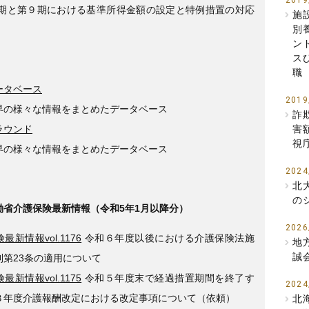
2019
８期と第９期における基準所得金額の設定と特例措置の対応
施
別
ン
ス
職
ータベース
2019
界の様々な情報をまとめたデータベース
詐
ラウンド
害
視
界の様々な情報をまとめたデータベース
2024
北
の
働省介護保険最新情報（令和5年1月以降分）
2026
最新情報vol.1176
令和６年度以後における介護保険法施
地
誠
則第23条の適用について
最新情報vol.1175
令和５年度末で経過措置期間を終了す
2024
３年度介護報酬改定における改定事項について（依頼）
北