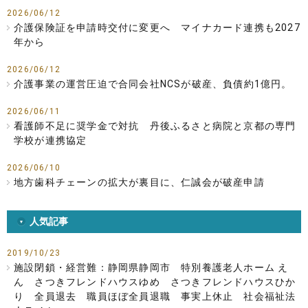
2026/06/12
介護保険証を申請時交付に変更へ マイナカード連携も2027
年から
2026/06/12
介護事業の運営圧迫で合同会社NCSが破産、負債約1億円。
2026/06/11
看護師不足に奨学金で対抗 丹後ふるさと病院と京都の専門
学校が連携協定
2026/06/10
地方歯科チェーンの拡大が裏目に、仁誠会が破産申請
人気記事
2019/10/23
施設閉鎖・経営難：静岡県静岡市 特別養護老人ホーム え
ん さつきフレンドハウスゆめ さつきフレンドハウスひか
り 全員退去 職員ほぼ全員退職 事実上休止 社会福祉法