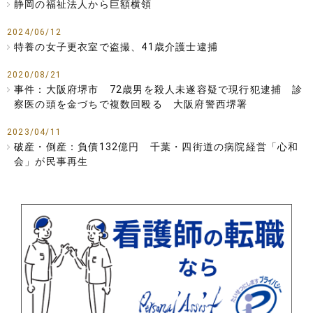
静岡の福祉法人から巨額横領
2024/06/12
特養の女子更衣室で盗撮、41歳介護士逮捕
2020/08/21
事件：大阪府堺市 72歳男を殺人未遂容疑で現行犯逮捕 診
察医の頭を金づちで複数回殴る 大阪府警西堺署
2023/04/11
破産・倒産：負債132億円 千葉・四街道の病院経営「心和
会」が民事再生