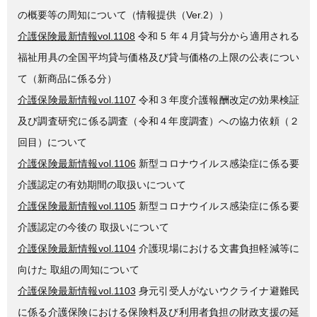
の概要等の周知について（情報提供（Ver.2））
介護保険最新情報vol.1108
令和 5 年４月貸与分から適用される
福祉用具の全国平均貸与価格及び貸与価格の上限の公表につい
て（新商品に係る分）
介護保険最新情報vol.1107
令和３年度介護報酬改定の効果検証
及び調査研究に係る調査（令和４年度調査）への協力依頼（２
回目）について
介護保険最新情報vol.1106
新型コロナウイルス感染症に係る要
介護認定の有効期間の取扱いについて
介護保険最新情報vol.1105
新型コロナウイルス感染症に係る要
介護認定の今後の 取扱いについて
介護保険最新情報vol.1104
介護現場における文書負担軽減等に
向けた 取組の周知について
介護保険最新情報vol.1103
身元引受人がないウクライナ避難民
に係る介護保険における保険料及び利用者負担の財政支援の延