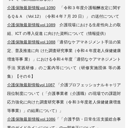
介護保険最新情報vol.1090
「令和３年度介護報酬改定に関す
るＱ＆Ａ （Vol.12）（令和４年７月 20 日）」 の送付について
介護保険最新情報vol.1089
介護現場における生産性向上の取
組、ICT の導入促進 に向けた資料について（情報提供）
介護保険最新情報vol.1088
「適切なケアマネジメント手法の策
定、普及推進に向 けた調査研究事業（令和４年度老人保健健康
増進等事 業）」における令和４年度「適切なケアマネジメント
手法 実践研修」のご案内等について（研修実施団体 等の募
集）【その６】
介護保険最新情報vol.1087
「介護プロフェッショナルキャリア
段位制度について（「介護事業者（介護職）の現場での課題対
応力強化に向けた調査研究事業（令和３年度老人保健健康増進
等事業）」の結果について）」
介護保険最新情報vol.1086
「「介護予防・日常生活支援総合事
業のガイドラインについて」の一部改正について 」