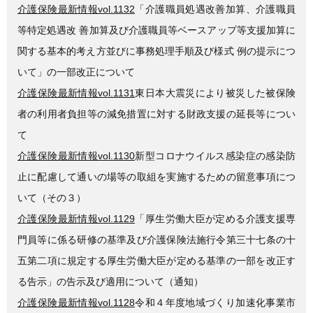
介護保険最新情報vol.1132
「介護職員処遇改善加算、介護職員
等特定処遇改 善加算及び介護職員等ベースアップ等支援加算に
関する基本的考え方並びに事務処理手順及び様式 例の提示につ
いて」の一部改正について
介護保険最新情報vol.1131
東日本大震災により被災した被保険
者の利用者負担等の減免措置に対する財政支援の延長等につい
て
介護保険最新情報vol.1130
新型コロナウイルス感染症の感染防
止に配慮して通いの場等の取組を実施するための留意事項につ
いて（その３）
介護保険最新情報vol.1129
「厚生労働大臣が定める介護支援専
門員等に係る研修の基準及び介護保険法施行令第三十七条の十
五第二項に規定する厚生労働大臣が定める基準の一部を改正す
る告示」の告示及び適用について（通知）
介護保険最新情報vol.1128
令和４年度地域づくり加速化事業市