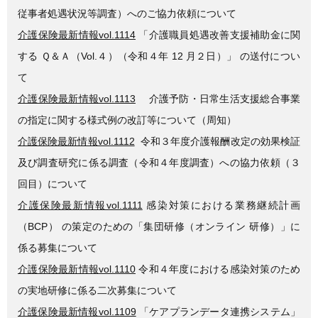
従事者処遇状況等調査）へのご協力依頼について
介護保険最新情報vol.1114
「介護職員処遇改善支援補助金に関
する Ｑ＆Ａ（Vol.４）（令和４年 12 月２日）」 の送付につい
て
介護保険最新情報vol.1113
介護予防・日常生活支援総合事業
の指定に関する様式例の改訂等について（周知）
介護保険最新情報vol.1112
令和３年度介護報酬改定の効果検証
及び調査研究に係る調査（令和４年度調査）への協力依頼（３
回目）について
介護保険最新情報vol.1111
感染対策における業務継続計画
（BCP） の策定のための「集団研修（オンライン 研修）」に
係る募集について
介護保険最新情報vol.1110
令和４年度における感染対策のため
の実地研修に係る二次募集について
介護保険最新情報vol.1109
「ケアプランデータ連携システム」