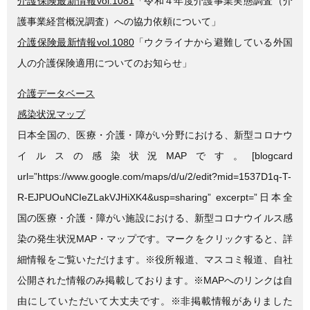
介護保険最新情報vol.1081
「令和４年度介護事業実態調査（介
護事業経営概況調査）への協力依頼について」
介護保険最新情報vol.1080
「ウクライナから避難している外国
人の介護保険適用についてのお知らせ」
介護データベース
感染状況マップ
日本全国の、医療・介護・障がい分野における、新型コロナウ
イルスの感染状況MAPです。[blogcard
url=”https://www.google.com/maps/d/u/2/edit?mid=1537D1q-T-
R-EJPUOuNCIeZLakVJHiXK4&usp=sharing” excerpt=”日本全
国の医療・介護・障がい施設における、新型コロナウイルス感
染の発生状況MAP・マップです。マークをクリックすると、詳
細情報をご覧いただけます。※役所報道、マスコミ報道、自社
公開された情報のみ掲載しております。※MAPへのリンクは自
由にしていただいて大丈夫です。※非掲載情報がありました