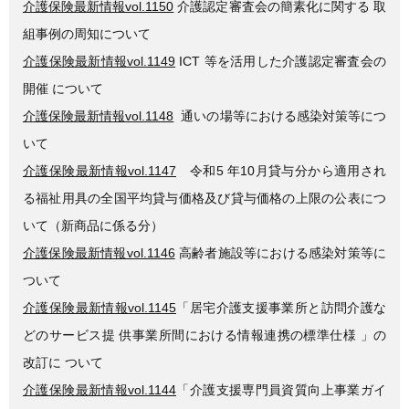
介護保険最新情報vol.1150
介護認定審査会の簡素化に関する 取
組事例の周知について
介護保険最新情報vol.1149
ICT 等を活用した介護認定審査会の
開催 について
介護保険最新情報vol.1148
通いの場等における感染対策等につ
いて
介護保険最新情報vol.1147
令和5 年10月貸与分から適用され
る福祉用具の全国平均貸与価格及び貸与価格の上限の公表につ
いて（新商品に係る分）
介護保険最新情報vol.1146
高齢者施設等における感染対策等に
ついて
介護保険最新情報vol.1145
「居宅介護支援事業所と訪問介護な
どのサービス提 供事業所間における情報連携の標準仕様 」の
改訂に ついて
介護保険最新情報vol.1144
「介護支援専門員資質向上事業ガイ