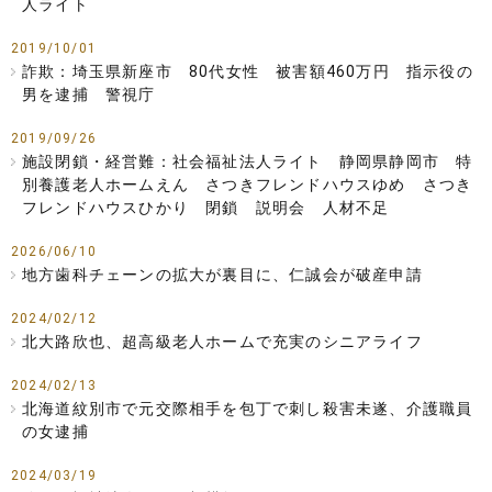
人ライト
2019/10/01
詐欺：埼玉県新座市 80代女性 被害額460万円 指示役の
男を逮捕 警視庁
2019/09/26
施設閉鎖・経営難：社会福祉法人ライト 静岡県静岡市 特
別養護老人ホームえん さつきフレンドハウスゆめ さつき
フレンドハウスひかり 閉鎖 説明会 人材不足
2026/06/10
地方歯科チェーンの拡大が裏目に、仁誠会が破産申請
2024/02/12
北大路欣也、超高級老人ホームで充実のシニアライフ
2024/02/13
北海道紋別市で元交際相手を包丁で刺し殺害未遂、介護職員
の女逮捕
2024/03/19