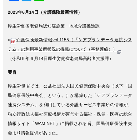
a
wi
n
2023年6月14日（介護保険最新情報）
c
tt
e
e
er
厚生労働省老健局認知症施策・地域介護推進課
b
○
介護保険最新情報vol.1155（「ケアプランデータ連携シス
o
テム」の利用事業所状況の掲載について（事務連絡））
o
（令和５年６月14日厚生労働省老健局高齢者支援課）
k
要旨
厚生労働省では、公益社団法人国民健康保険中央会（以下「国
民健康保険中央会」という。）が構築した「ケアプランデータ
連携システム」を利用している介護サービス事業所の情報が、
独立行政法人福祉医療機構が運営する福祉・保健・医療の総合
情報サイト「WAM NET」に掲載される旨、国民健康保険中央
会より情報提供があった。