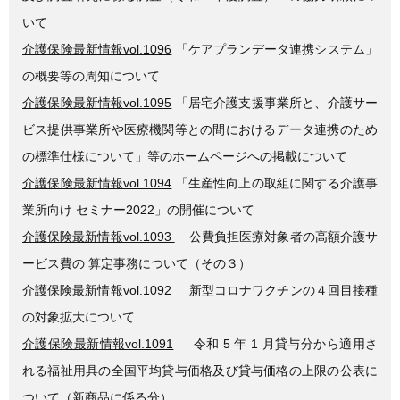
いて
介護保険最新情報vol.1096
「ケアプランデータ連携システム」
の概要等の周知について
介護保険最新情報vol.1095
「居宅介護支援事業所と、介護サー
ビス提供事業所や医療機関等との間におけるデータ連携のため
の標準仕様について」等のホームページへの掲載について
介護保険最新情報vol.1094
「生産性向上の取組に関する介護事
業所向け セミナー2022」の開催について
介護保険最新情報vol.1093
公費負担医療対象者の高額介護サ
ービス費の 算定事務について（その３）
介護保険最新情報vol.1092
新型コロナワクチンの４回目接種
の対象拡大について
介護保険最新情報vol.1091
令和 5 年 1 月貸与分から適用さ
れる福祉用具の全国平均貸与価格及び貸与価格の上限の公表に
ついて（新商品に係る分）