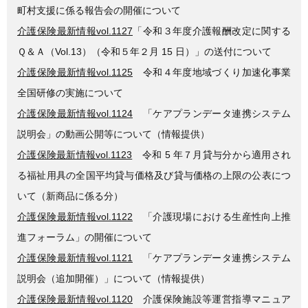
町村支援に係る報告会の開催について
介護保険最新情報vol.1127
「令和３年度介護報酬改定に関する
Ｑ＆Ａ（Vol.13）（令和５年２月 15 日）」の送付について
介護保険最新情報vol.1125
令和４年度地域づくり加速化事業
全国研修の実施について
介護保険最新情報vol.1124
「ケアプランデータ連携システム
説明会」の動画公開等について（情報提供）
介護保険最新情報vol.1123
令和 5 年７月貸与分から適用され
る福祉用具の全国平均貸与価格及び貸与価格の上限の公表につ
いて（新商品に係る分）
介護保険最新情報vol.1122
「介護現場における生産性向上推
進フォーラム」の開催について
介護保険最新情報vol.1121
「ケアプランデータ連携システム
説明会（追加開催）」について（情報提供）
介護保険最新情報vol.1120
介護保険施設等運営指導マニュア