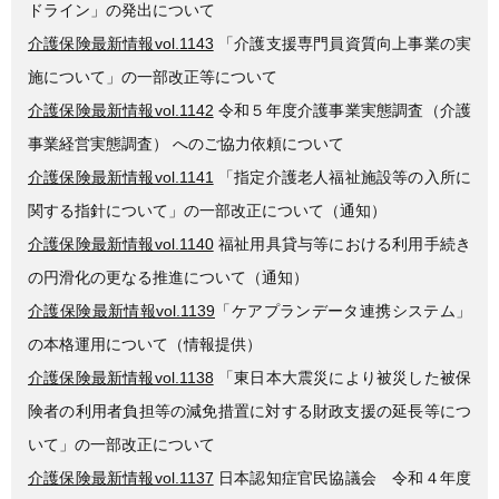
ドライン」の発出について
介護保険最新情報vol.1143
「介護支援専門員資質向上事業の実
施について」の一部改正等について
介護保険最新情報vol.1142
令和５年度介護事業実態調査（介護
事業経営実態調査） へのご協力依頼について
介護保険最新情報vol.1141
「指定介護老人福祉施設等の入所に
関する指針について」の一部改正について（通知）
介護保険最新情報vol.1140
福祉用具貸与等における利用手続き
の円滑化の更なる推進について（通知）
介護保険最新情報vol.1139
「ケアプランデータ連携システム」
の本格運用について（情報提供）
介護保険最新情報vol.1138
「東日本大震災により被災した被保
険者の利用者負担等の減免措置に対する財政支援の延長等につ
いて」の一部改正について
介護保険最新情報vol.1137
日本認知症官民協議会 令和４年度