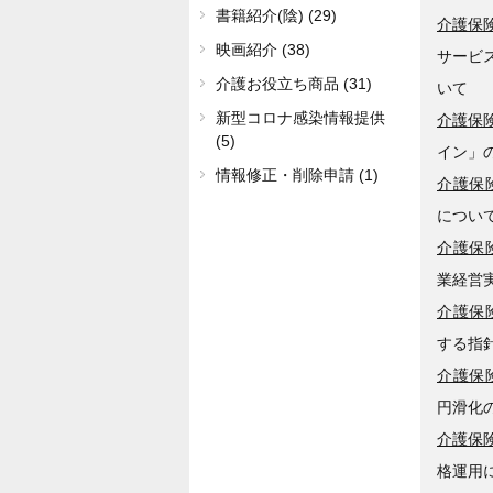
書籍紹介(陰) (29)
介護保険
映画紹介 (38)
サービ
介護お役立ち商品 (31)
いて
新型コロナ感染情報提供
介護保険
(5)
イン」
情報修正・削除申請 (1)
介護保険
につい
介護保険
業経営
介護保険
する指
介護保険
円滑化
介護保険
格運用