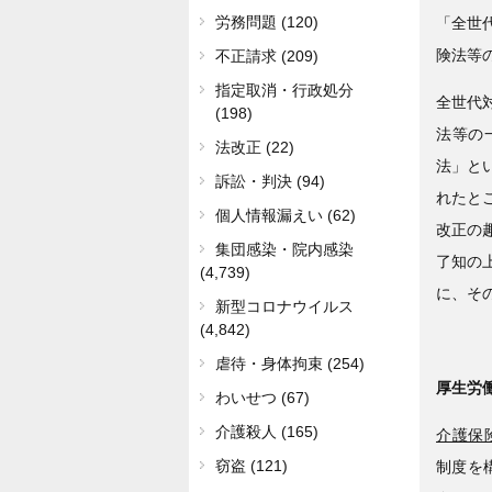
労務問題 (120)
「全世
険法等
不正請求 (209)
指定取消・行政処分
全世代
(198)
法等の
法改正 (22)
法」と
訴訟・判決 (94)
れたと
個人情報漏えい (62)
改正の
集団感染・院内感染
了知の
(4,739)
に、そ
新型コロナウイルス
(4,842)
虐待・身体拘束 (254)
厚生労
わいせつ (67)
介護殺人 (165)
介護保険
窃盗 (121)
制度を