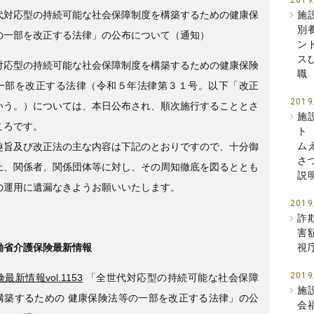
2019
代対応型の持続可能な社会保障制度を構築するための健康保
施
別
の一部を改正する法律」の公布について（通知）
ン
ス
対応型の持続可能な社会保障制度を構築するための健康保険
職
一部を改正する法律（令和５年法律第３１号。以下「改正
2019
いう。）については、本日公布され、順次施行することとさ
施
ころです。
ト
ム
趣旨及び改正法の主な内容は下記のとおりですので、十分御
さ
上、関係者、関係団体等に対し、その周知徹底を図るととも
説
の運用に遺漏なきようお願いいたします。
2019
詐
害
働省介護保険最新情報
視
2019
最新情報vol.1153
「全世代対応型の持続可能な社会保障
施
構築するための 健康保険法等の一部を改正する法律」の公
会