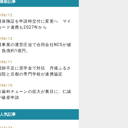
最新記事
/06/12
護保険証を申請時交付に変更へ マイ
カード連携も2027年から
/06/12
護事業の運営圧迫で合同会社NCSが破
、負債約1億円。
/06/11
護師不足に奨学金で対抗 丹後ふるさ
病院と京都の専門学校が連携協定
/06/10
方歯科チェーンの拡大が裏目に、仁誠
が破産申請
人気記事