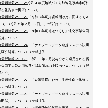
最新情報vol.1128
令和４年度地域づくり加速化事業市町村
係る報告会の開催について
最新情報vol.1127
「令和３年度介護報酬改定に関するＱ＆
l.13）（令和５年２月 15 日）」の送付について
最新情報vol.1125
令和４年度地域づくり加速化事業全国
実施について
最新情報vol.1124
「ケアプランデータ連携システム説明
動画公開等について（情報提供）
最新情報vol.1123
令和 5 年７月貸与分から適用される福
の全国平均貸与価格及び貸与価格の上限の公表について（新
係る分）
最新情報vol.1122
「介護現場における生産性向上推進フ
ム」の開催について
最新情報vol.1121
「ケアプランデータ連携システム説明
加開催）」について（情報提供）
最新情報vol.1120
介護保険施設等運営指導マニュアルの