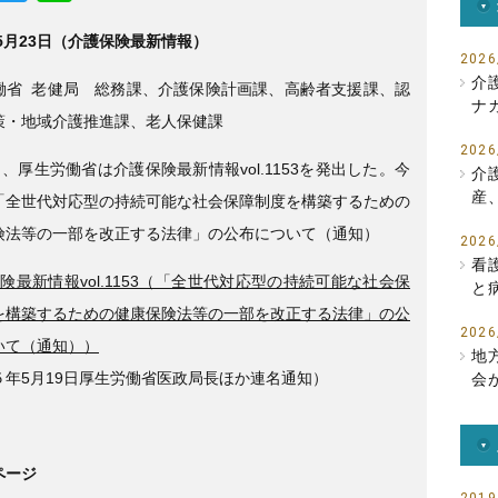
a
wi
n
年5月23日（介護保険最新情報）
c
tt
e
2026
e
er
介
働省 老健局 総務課、介護保険計画課、高齢者支援課、認
ナ
b
策・地域介護推進課、老人保健課
o
2026
日、厚生労働省は介護保険最新情報vol.1153を発出した。今
介
o
産
「全世代対応型の持続可能な社会保障制度を構築するための
k
険法等の一部を改正する法律」の公布について（通知）
2026
看
険最新情報vol.1153（「全世代対応型の持続可能な社会保
と
を構築するための健康保険法等の一部を改正する法律」の公
2026
いて（通知））
地
５年5月19日厚生労働省医政局長ほか連名通知）
会
ページ