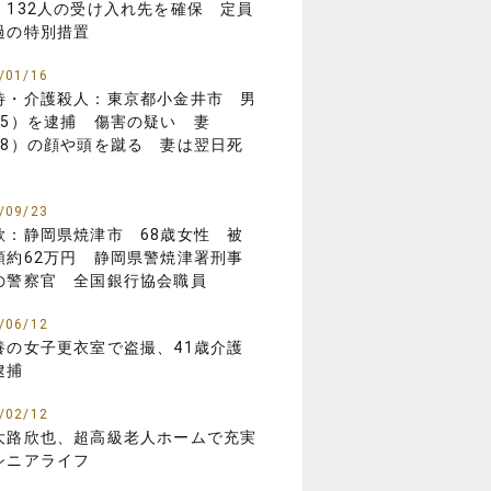
 132人の受け入れ先を確保 定員
過の特別措置
/01/16
待・介護殺人：東京都小金井市 男
85）を逮捕 傷害の疑い 妻
88）の顔や頭を蹴る 妻は翌日死
/09/23
欺：静岡県焼津市 68歳女性 被
額約62万円 静岡県警焼津署刑事
の警察官 全国銀行協会職員
/06/12
養の女子更衣室で盗撮、41歳介護
逮捕
/02/12
大路欣也、超高級老人ホームで充実
シニアライフ