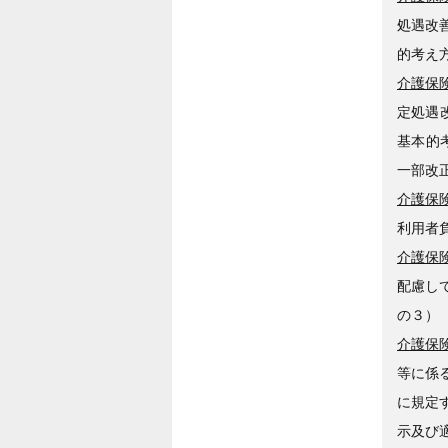
処遇改
的考え
介護保険
定処遇
基本的
一部改
介護保険
利用者
介護保険
配慮し
の３）
介護保険
等に係
に規定
示及び