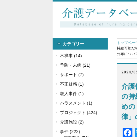
トップペー
カテゴリー
持続可能な
公布について
不祥事 (14)
予防・未病 (21)
2023/0
サポート (7)
不正疑惑 (1)
介護
殺人事件 (1)
の持
ハラスメント (1)
めの
プロジェクト (424)
律」
介護施設 (2)
事件 (222)