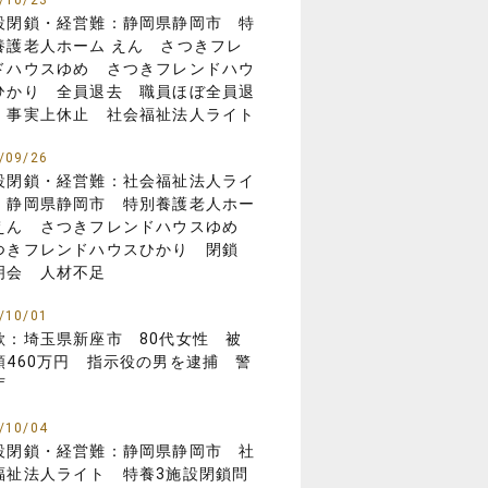
/10/23
設閉鎖・経営難：静岡県静岡市 特
養護老人ホーム えん さつきフレ
ドハウスゆめ さつきフレンドハウ
ひかり 全員退去 職員ほぼ全員退
 事実上休止 社会福祉法人ライト
/09/26
設閉鎖・経営難：社会福祉法人ライ
 静岡県静岡市 特別養護老人ホー
えん さつきフレンドハウスゆめ
つきフレンドハウスひかり 閉鎖
明会 人材不足
/10/01
欺：埼玉県新座市 80代女性 被
額460万円 指示役の男を逮捕 警
庁
/10/04
設閉鎖・経営難：静岡県静岡市 社
福祉法人ライト 特養3施設閉鎖問