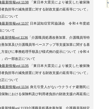
最新情報vol.1138
「東日本大震災により被災した被保険
用者負担等の減免措置に対する財政支援の延長等について」
改正について
最新情報vol.1137
日本認知症官民協議会 令和４年度総
催について
最新情報vol.1136
「介護職員処遇改善加算、介護職員等特
改善加算及び介護職員等ベースアップ等支援加算に関する基
え方並びに事務処理手順及び様式例の提示について（令和４
）」の一部改正について
最新情報vol.1135
「東日本大震災により被災した被保険
用者負担等の減免措置に対する財政支援の延長等について」
改正について
最新情報vol.1134
身元引受人がないウクライナ避難民に
護保険における保険料及び利用者負担の財政支援の再延長に
最新情報vol.1133
介護職員処遇改善加算、介護職員等特定