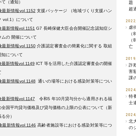
いて（通知）
題
超
最新情報vol.1152
支援パッケージ （地域づくり支援ハン
 vol.1）について
2022
虐
最新情報vol.1151
G7 長崎保健大臣会合開催記念認知症シ
（
ウムの 開催について
（
最新情報vol.1150
介護認定審査会の簡素化に関する 取組
亡
周知について
2019
最新情報vol.1149
ICT 等を活用した介護認定審査会の開催
詐
害
て
課
最新情報vol.1148
通いの場等における感染対策等につい
2024
特
最新情報vol.1147
令和5 年10月貸与分から適用される福
士
の全国平均貸与価格及び貸与価格の上限の公表について（新
2024
係る分）
北
最新情報vol.1146
高齢者施設等における感染対策等につ
の