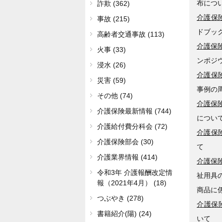
布につ
詐欺 (362)
介護保険
事故 (215)
ドブック
高齢者交通事故 (113)
介護保険
火事 (33)
ンポジ
浸水 (26)
介護保険
災害 (59)
事例の
その他 (74)
介護保険
介護保険最新情報 (744)
につい
介護給付費分科会 (72)
介護保険
介護保険部会 (30)
て
介護業界情報 (414)
介護保険
令和3年 介護報酬改定情
祉用具
報（2021年4月） (18)
商品に
つぶやき (278)
介護保険
書籍紹介(陽) (24)
いて