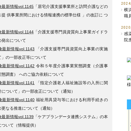
2024
最新情報vol.1145
「居宅介護支援事業所と訪問介護などの
横
ス提 供事業所間における情報連携の標準仕様 」の改訂に つ
職
2020
最新情報vol.1144
「介護支援専門員資質向上事業ガイドラ
感
院
の発出について
最新情報vol.1143
「介護支援専門員資質向上事業の実施
て」の一部改正等について
最新情報vol.1142
令和５年度介護事業実態調査（介護事
実態調査） へのご協力依頼について
最新情報vol.1141
「指定介護老人福祉施設等の入所に関
針について」の一部改正について（通知）
最新情報vol.1140
福祉用具貸与等における利用手続きの
の更なる推進について（通知）
最新情報vol.1139
「ケアプランデータ連携システム」の本
について（情報提供）