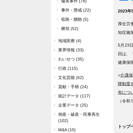
傷害事件 (78)
事件・懲戒 (22)
2023
収賄・贈賄 (5)
厚生労
横領 (52)
知症施
地域医療 (4)
5月23
業界情報 (33)
回は、
わいせつ (35)
健康保
行政 (115)
○
介護保
文化芸能 (62)
障制度
貢献・手柄 (24)
布につ
統計データ (117)
（令和
企業データ (25)
倒産・破産・民事再生
(102)
トップ
M&A (10)