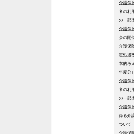
介護保険
者の利
の一部
介護保険
会の開
介護保険
定処遇
本的考
年度分
介護保険
者の利
の一部
介護保険
係る介
ついて
介護保険