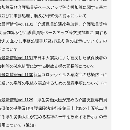
善加算及び介護職員等ベースアップ等支援加算に関する基本
方並びに事務処理手順及び様式例の提示について
最新情報vol.1132
「介護職員処遇改善加算、介護職員等特
改 善加算及び介護職員等ベースアップ等支援加算に 関する
考え方並びに事務処理手順及び様式 例の提示について」の
正について
最新情報vol.1131
東日本大震災により被災した被保険者の
負担等の減免措置に対する財政支援の延長等について
最新情報vol.1130
新型コロナウイルス感染症の感染防止に
て通いの場等の取組を実施するための留意事項について（そ
最新情報vol.1129
「厚生労働大臣が定める介護支援専門員
る研修の基準及び介護保険法施行令第三十七条の十五第二項
する厚生労働大臣が定める基準の一部を改正する告示」の告
適用について（通知）