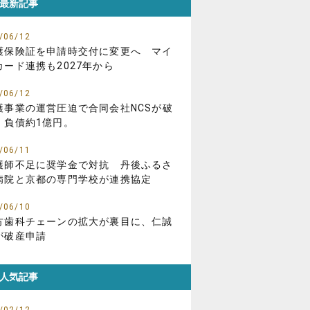
最新記事
/06/12
護保険証を申請時交付に変更へ マイ
カード連携も2027年から
/06/12
護事業の運営圧迫で合同会社NCSが破
、負債約1億円。
/06/11
護師不足に奨学金で対抗 丹後ふるさ
病院と京都の専門学校が連携協定
/06/10
方歯科チェーンの拡大が裏目に、仁誠
が破産申請
人気記事