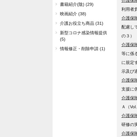
介護保険
書籍紹介(陰) (29)
利用者
映画紹介 (38)
介護保険
介護お役立ち商品 (31)
配慮し
新型コロナ感染情報提供
の３）
(5)
介護保険
情報修正・削除申請 (1)
等に係
に規定
示及び
介護保険
支援に
介護保険
Ａ（Vo
介護保険
研修の
介護保険