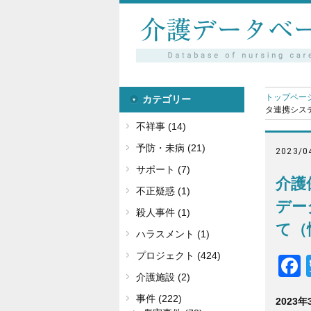
トップペー
カテゴリー
タ連携システ
不祥事 (14)
予防・未病 (21)
2023/0
サポート (7)
介護
不正疑惑 (1)
デー
殺人事件 (1)
て（
ハラスメント (1)
プロジェクト (424)
介護施設 (2)
事件 (222)
2023