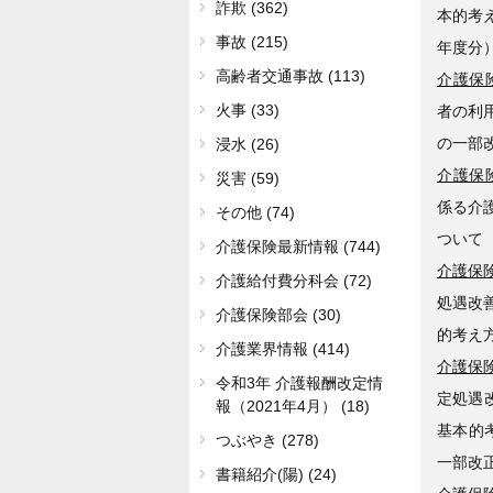
詐欺 (362)
本的考
事故 (215)
年度分
高齢者交通事故 (113)
介護保険
火事 (33)
者の利
の一部
浸水 (26)
介護保険
災害 (59)
係る介
その他 (74)
ついて
介護保険最新情報 (744)
介護保険
介護給付費分科会 (72)
処遇改
介護保険部会 (30)
的考え
介護業界情報 (414)
介護保険
令和3年 介護報酬改定情
定処遇
報（2021年4月） (18)
基本的
つぶやき (278)
一部改
書籍紹介(陽) (24)