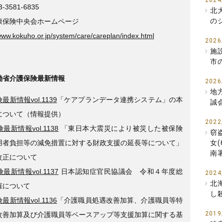
2024
-3581-6835
北
の
康保険中央会ホームページ
/www.kokuho.or.jp/system/care/careplan/index.html
2026
施
市
働省介護保険最新情報
2026
地
最新情報vol.1139
「ケアプランデータ連携システム」の本
誠
について（情報提供）
2022
最新情報vol.1138
「東日本大震災により被災した被保険
窃
用者負担等の減免措置に対する財政支援の延長等について」
女
南
改正について
最新情報vol.1137
日本認知症官民協議会 令和４年度総
2024
北
催について
し
最新情報vol.1136
「介護職員処遇改善加算、介護職員等特
2019
改善加算及び介護職員等ベースアップ等支援加算に関する基