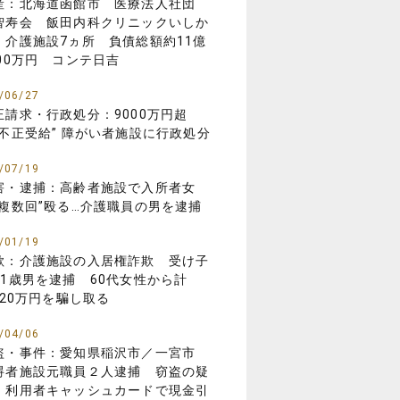
産：北海道函館市 医療法人社団
智寿会 飯田内科クリニックいしか
 介護施設7ヵ所 負債総額約11億
000万円 コンテ日吉
/06/27
正請求・行政処分：9000万円超
“不正受給” 障がい者施設に行政処分
/07/19
害・逮捕：高齢者施設で入所者女
“複数回”殴る…介護職員の男を逮捕
/01/19
欺：介護施設の入居権詐欺 受け子
31歳男を逮捕 60代女性から計
,420万円を騙し取る
/04/06
盗・事件：愛知県稲沢市／一宮市
碍者施設元職員２人逮捕 窃盗の疑
 利用者キャッシュカードで現金引