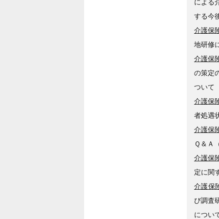
による
する今
介護保険
地研修
介護保険
の策定
ついて
介護保険
者処遇
介護保険
Ｑ＆Ａ（
介護保険
定に関
介護保険
び調査
につい