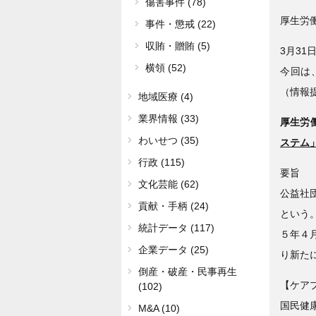
傷害事件 (78)
厚生労
事件・懲戒 (22)
収賄・贈賄 (5)
3月31
横領 (52)
今回は
（情報
地域医療 (4)
業界情報 (33)
厚生労
わいせつ (35)
ステム
行政 (115)
要旨
文化芸能 (62)
公益社
貢献・手柄 (24)
という
統計データ (117)
５年４
企業データ (25)
り新た
倒産・破産・民事再生
【ケア
(102)
国民健
M&A (10)