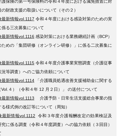
介護保険の第一号保険料の令和４年度における減免措置に対
後の財政支援の取扱いについて（その２）
最新情報vol.1117
令和４年度における感染対策のための実
に係る三次募集について
最新情報vol.1116
感染対策における業務継続計画（BCP）
のための「集団研修（オンライン研修）」に係る二次募集に
最新情報vol.1115
令和４年度介護事業実態調査（介護従事
状況等調査）へのご協力依頼について
最新情報vol.1114
「介護職員処遇改善支援補助金に関する
Vol.４）（令和４年 12 月２日）」 の送付について
最新情報vol.1113
介護予防・日常生活支援総合事業の指
する様式例の改訂等について（周知）
最新情報vol.1112
令和３年度介護報酬改定の効果検証及
研究に係る調査（令和４年度調査）への協力依頼（３回目）
て