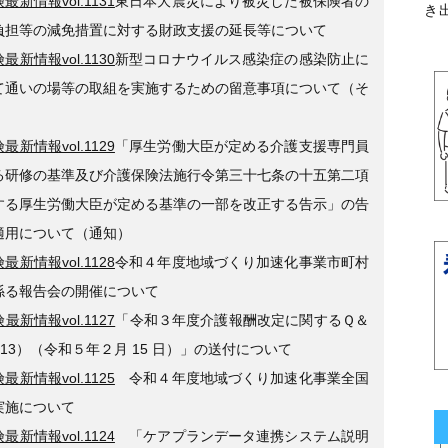
最新情報vol.1131
東日本大震災により被災した被保険者の
き
負担等の減免措置に対する財政支援の延長等について
最新情報vol.1130
新型コロナウイルス感染症の感染防止に
て通いの場等の取組を実施するための留意事項について（そ
最新情報vol.1129
「厚生労働大臣が定める介護支援専門員
る研修の基準及び介護保険法施行令第三十七条の十五第二項
する厚生労働大臣が定める基準の一部を改正する告示」の告
適用について（通知）
最新情報vol.1128
令和４年度地域づくり加速化事業市町村
係る報告会の開催について
最新情報vol.1127
「令和３年度介護報酬改定に関するＱ＆
l.13）（令和５年２月 15 日）」の送付について
最新情報vol.1125
令和４年度地域づくり加速化事業全国
実施について
最新情報vol.1124
「ケアプランデータ連携システム説明