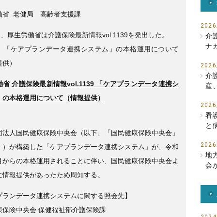
e
er
働省 老健局 高齢者支援課
b
2026
日、厚生労働省は介護保険最新情報vol.1139を発出した。
介
o
ナ
、「ケアプランデータ連携システム」の本格運用について
o
提供）
2026
k
介
働省
介護保険最新情報vol.1139 「ケアプランデータ連携シ
産
」の本格運用について（情報提供）
2026
看
と
団法人国民健康保険中央会（以下、「国民健康保険中央会」
2026
。）が構築した「ケアプランデータ連携システム」が、令和
地
月からの本格運用されることに伴い、国民健康保険中央会よ
会
に情報提供があったため周知する。
プランデータ連携システムに関する照会先】
康保険中央会 保健福祉部介護保険課