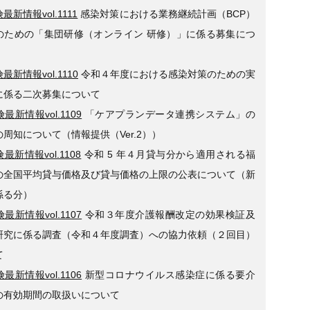
最新情報vol.1111
感染対策における業務継続計画（BCP）
のための「集団研修（オンライン 研修）」に係る募集につ
最新情報vol.1110
令和４年度における感染対策のための実
に係る二次募集について
最新情報vol.1109
「ケアプランデータ連携システム」の
周知について（情報提供（Ver.2））
最新情報vol.1108
令和 5 年４月貸与分から適用される福
の全国平均貸与価格及び貸与価格の上限の公表について（新
係る分）
最新情報vol.1107
令和３年度介護報酬改定の効果検証及
研究に係る調査（令和４年度調査）への協力依頼（２回目）
て
最新情報vol.1106
新型コロナウイルス感染症に係る要介
の有効期間の取扱いについて