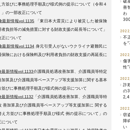
破
え方並びに事務処理手順及び様式例の提示について（令和４
善
）」の一部改正について
わ
3
最新情報vol.1135
「東日本大震災により被災した被保険
用者負担等の減免措置に対する財政支援の延長等について」
2022
不
改正について
を
最新情報vol.1134
身元引受人がないウクライナ避難民に
護保険における保険料及び利用者負担の財政支援の再延長に
2022
傷
性
最新情報vol.1133
介護職員処遇改善加算、介護職員等特定
2022
善加算及び介護職員等ベースアップ等支援加算に関する基本
詐
方並びに事務処理手順及び様式例の提示について
の
最新情報vol.1132
「介護職員処遇改善加算、介護職員等特
2
改 善加算及び介護職員等ベースアップ等支援加算に 関する
2022
考え方並びに事務処理手順及び様式 例の提示について」の
窃
障
正について
い