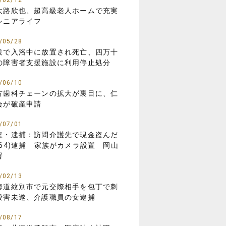
/02/12
大路欣也、超高級老人ホームで充実
シニアライフ
/05/28
設で入浴中に放置され死亡、四万十
の障害者支援施設に利用停止処分
/06/10
方歯科チェーンの拡大が裏目に、仁
会が破産申請
/07/01
盗・逮捕：訪問介護先で現金盗んだ
(64)逮捕 家族がカメラ設置 岡山
署
/02/13
海道紋別市で元交際相手を包丁で刺
殺害未遂、介護職員の女逮捕
/08/17