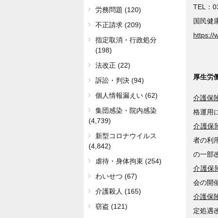
TEL：03
労務問題 (120)
国民健
不正請求 (209)
https:/
指定取消・行政処分
(198)
法改正 (22)
厚生労
訴訟・判決 (94)
個人情報漏えい (62)
介護保険
集団感染・院内感染
格運用
(4,739)
介護保険
新型コロナウイルス
者の利
(4,842)
の一部
虐待・身体拘束 (254)
介護保険
わいせつ (67)
会の開
介護殺人 (165)
介護保険
窃盗 (121)
定処遇