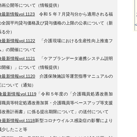
動画公開等について（情報提供）
最新情報vol.1123
令和 5 年７月貸与分から適用される福
の全国平均貸与価格及び貸与価格の上限の公表について（新
係る分）
最新情報vol.1122
「介護現場における生産性向上推進フ
ム」の開催について
最新情報vol.1121
「ケアプランデータ連携システム説明
加開催）」について（情報提供）
最新情報vol.1120
介護保険施設等運営指導マニュアルの
正について（通知）
最新情報vol.1119
「令和５年度の「介護職員処遇改善加
護職員等特定処遇改善加算・介護職員等ベースアップ等支援
遇改善計画書」に係る提出期限について」の送付について
最新情報vol.1118
新型コロナウイルス感染症の影響により
減少したこと等