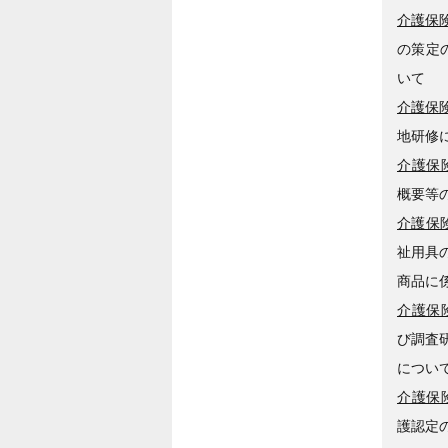
介護保険
の策定
いて
介護保険
地研修
介護保険
概要等の
介護保険
祉用具
商品に
介護保険
び調査
につい
介護保険
護認定