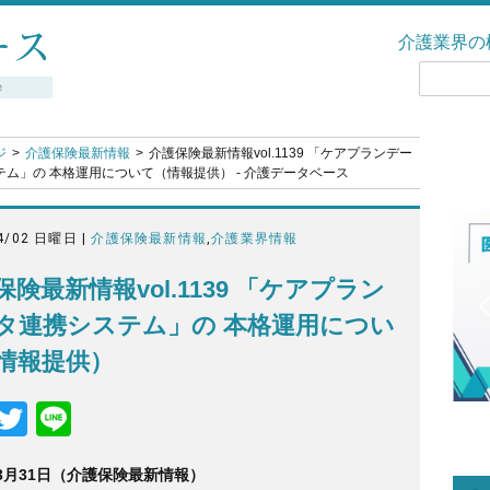
介護業界の
ジ
介護保険最新情報
介護保険最新情報vol.1139 「ケアプランデー
ム」の 本格運用について（情報提供） - 介護データベース
4/02 日曜日 |
介護保険最新情報
,
介護業界情報
保険最新情報vol.1139 「ケアプラン
タ連携システム」の 本格運用につい
情報提供）
F
T
Li
a
wi
n
年3月31日（介護保険最新情報）
c
tt
e