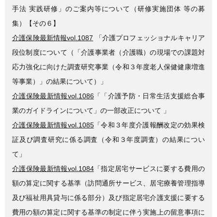
手法 実践研修」のご案内等について（研修実施団体 等の募
集）【その６】
介護保険最新情報vol.1087
「介護プロフェッショナルキャリア
段位制度について（「介護事業者（介護職）の現場での課題対
応力強化に向けた調査研究事業（令和３年度老人保健健康増進
等事業）」の結果について）」
介護保険最新情報vol.1086
「「介護予防・日常生活支援総合事
業のガイドラインについて」の一部改正について 」
介護保険最新情報vol.1085
「令和３年度介護報酬改定の効果検
証及び調査研究に係る調査（令和３年度調査）の結果につい
て」
介護保険最新情報vol.1084
「指定居宅サービスに要する費用の
額の算定に関する基準（訪問通所サービス、居宅療養管理指導
及び福祉用具貸与に係る部分）及び指定居宅介護支援に要する
費用の額の算定に関する基準の制定に伴う実施上の留意事項に