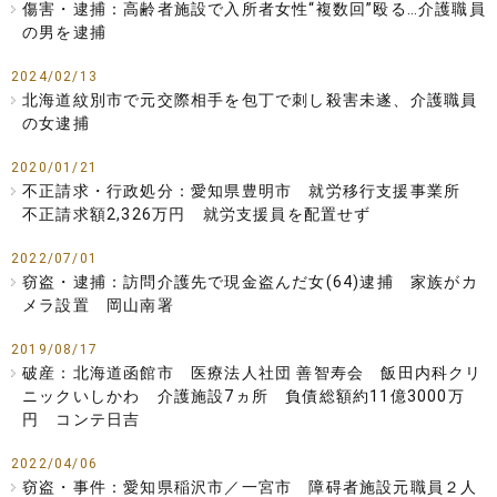
傷害・逮捕：高齢者施設で入所者女性“複数回”殴る…介護職員
の男を逮捕
2024/02/13
北海道紋別市で元交際相手を包丁で刺し殺害未遂、介護職員
の女逮捕
2020/01/21
不正請求・行政処分：愛知県豊明市 就労移行支援事業所
不正請求額2,326万円 就労支援員を配置せず
2022/07/01
窃盗・逮捕：訪問介護先で現金盗んだ女(64)逮捕 家族がカ
メラ設置 岡山南署
2019/08/17
破産：北海道函館市 医療法人社団 善智寿会 飯田内科クリ
ニックいしかわ 介護施設7ヵ所 負債総額約11億3000万
円 コンテ日吉
2022/04/06
窃盗・事件：愛知県稲沢市／一宮市 障碍者施設元職員２人