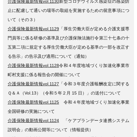
介護保険最新情報vol.1130
新型コロナウイルス感染症の感染防
止に配慮して通いの場等の取組を実施するための留意事項につ
いて（その３）
介護保険最新情報vol.1129
「厚生労働大臣が定める介護支援専
門員等に係る研修の基準及び介護保険法施行令第三十七条の十
五第二項に規定する厚生労働大臣が定める基準の一部を改正す
る告示」の告示及び適用について（通知）
介護保険最新情報vol.1128
令和４年度地域づくり加速化事業市
町村支援に係る報告会の開催について
介護保険最新情報vol.1127
「令和３年度介護報酬改定に関する
Ｑ＆Ａ（Vol.13）（令和５年２月 15 日）」の送付について
介護保険最新情報vol.1125
令和４年度地域づくり加速化事業
全国研修の実施について
介護保険最新情報vol.1124
「ケアプランデータ連携システム
説明会」の動画公開等について（情報提供）