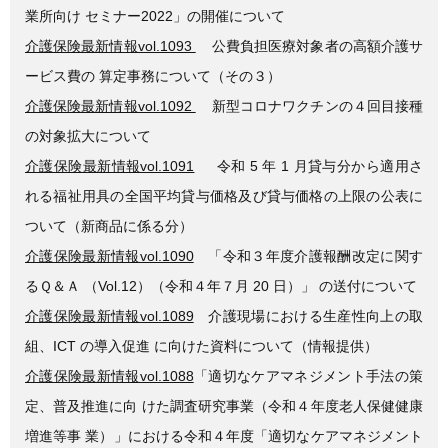
業所向け セミナー2022」の開催について
介護保険最新情報vol.1093
公費負担医療対象者の高額介護サ
ービス費の 算定事務について（その３）
介護保険最新情報vol.1092
新型コロナワクチンの４回目接種
の対象拡大について
介護保険最新情報vol.1091
令和 5 年 1 月貸与分から適用さ
れる福祉用具の全国平均貸与価格及び貸与価格の上限の公表に
ついて（新商品に係る分）
介護保険最新情報vol.1090
「令和３年度介護報酬改定に関す
るＱ＆Ａ （Vol.12）（令和４年７月 20 日）」 の送付について
介護保険最新情報vol.1089
介護現場における生産性向上の取
組、ICT の導入促進 に向けた資料について（情報提供）
介護保険最新情報vol.1088
「適切なケアマネジメント手法の策
定、普及推進に向 けた調査研究事業（令和４年度老人保健健康
増進等事 業）」における令和４年度「適切なケアマネジメント