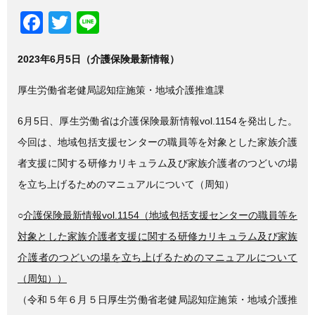
F
T
Li
a
wi
n
2023年6月5日（介護保険最新情報）
c
tt
e
e
er
厚生労働省老健局認知症施策・地域介護推進課
b
6月5日、厚生労働省は介護保険最新情報vol.1154を発出した。
o
今回は、地域包括支援センターの職員等を対象とした家族介護
o
者支援に関する研修カリキュラム及び家族介護者のつどいの場
k
を立ち上げるためのマニュアルについて（周知）
○
介護保険最新情報vol.1154（地域包括支援センターの職員等を
対象とした家族介護者支援に関する研修カリキュラム及び家族
介護者のつどいの場を立ち上げるためのマニュアルについて
（周知））
（令和５年６月５日厚生労働省老健局認知症施策・地域介護推