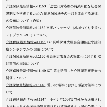
介護保険最新情報vol.1153
「全世代対応型の持続可能な社会保
障制度を構築するための 健康保険法等の一部を改正する法律」
の公布について（通知）
介護保険最新情報vol.1152
支援パッケージ （地域づくり支援ハ
ンドブック vol.1）について
介護保険最新情報vol.1151
G7 長崎保健大臣会合開催記念認知
症シンポジウムの 開催について
介護保険最新情報vol.1150
介護認定審査会の簡素化に関する 取
組事例の周知について
介護保険最新情報vol.1149
ICT 等を活用した介護認定審査会の
開催 について
介護保険最新情報vol.1148
通いの場等における感染対策等につ
いて
介護保険最新情報vol.1147
令和5 年10月貸与分から適用され
る福祉用具の全国平均貸与価格及び貸与価格の上限の公表につ