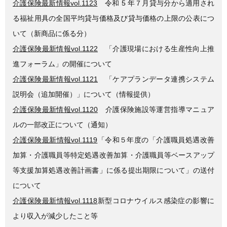
介護保険最新情報vol.1123
令和 5 年７月貸与分から適用され
る福祉用具の全国平均貸与価格及び貸与価格の上限の公表につ
いて（新商品に係る分）
介護保険最新情報vol.1122
「介護現場における生産性向上推
進フォーラム」の開催について
介護保険最新情報vol.1121
「ケアプランデータ連携システム
説明会（追加開催）」について（情報提供）
介護保険最新情報vol.1120
介護保険施設等運営指導マニュア
ルの一部改正について（通知）
介護保険最新情報vol.1119
「令和５年度の「介護職員処遇改善
加算・介護職員等特定処遇改善加算・介護職員等ベースアップ
等支援加算処遇改善計画書」に係る提出期限について」の送付
について
介護保険最新情報vol.1118
新型コロナウイルス感染症の影響に
より収入が減少したこと等