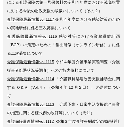
による介護保険の第一号保険料の令和４年度における減免措置
に対する今後の財政支援の取扱いについて（その２）
介護保険最新情報vol.1117
令和４年度における感染対策のため
の実地研修に係る三次募集について
介護保険最新情報vol.1116
感染対策における業務継続計画
（BCP）の策定のための「集団研修（オンライン研修）」に係
る二次募集について
介護保険最新情報vol.1115
令和４年度介護事業実態調査（介護
従事者処遇状況等調査）へのご協力依頼について
介護保険最新情報vol.1114
「介護職員処遇改善支援補助金に関
する Ｑ＆Ａ（Vol.４）（令和４年 12 月２日）」 の送付につい
て
介護保険最新情報vol.1113
介護予防・日常生活支援総合事業
の指定に関する様式例の改訂等について（周知）
介護保険最新情報vol.1112
令和３年度介護報酬改定の効果検証