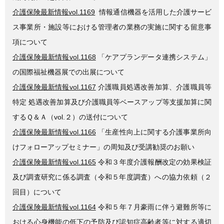
介護保険最新情報vol.1169
情報通信機器を活用した介護サービ
ス事業所・施設等における管理者の業務の実施に関する留意事
項について
介護保険最新情報vol.1168
「ケアプランデータ連携システム」
の国際福祉機器展での出展について
介護保険最新情報vol.1167
介護職員処遇改善加算、介護職員等
特定 処遇改善加算及び介護職員等ベースアップ等支援加算に関
するＱ＆Ａ（vol.２）の送付について
介護保険最新情報vol.1166
「生産性向上に関する介護事業所向
けフォローアップセミナー」の周知及び受講勧奨のお願い
介護保険最新情報vol.1165
令和３年度介護報酬改定の効果検証
及び調査研究に係る調査（令和５年度調査）への協力依頼（２
回目）について
介護保険最新情報vol.1164
令和５年７月豪雨に伴う避難所等に
おける心身機能の低下の予防及び認知症高齢者等に対する適切