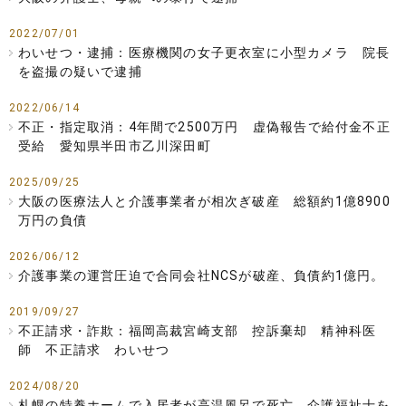
2022/07/01
わいせつ・逮捕：医療機関の女子更衣室に小型カメラ 院長
を盗撮の疑いで逮捕
2022/06/14
不正・指定取消：4年間で2500万円 虚偽報告で給付金不正
受給 愛知県半田市乙川深田町
2025/09/25
大阪の医療法人と介護事業者が相次ぎ破産 総額約1億8900
万円の負債
2026/06/12
介護事業の運営圧迫で合同会社NCSが破産、負債約1億円。
2019/09/27
不正請求・詐欺：福岡高裁宮崎支部 控訴棄却 精神科医
師 不正請求 わいせつ
2024/08/20
札幌の特養ホームで入居者が高温風呂で死亡、介護福祉士を