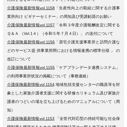
介護保険最新情報vol.1158
「生産性向上の取組に関する介護事
業所向け ビギナーセミナー」の周知及び受講勧奨のお願い
介護保険最新情報vol.1157
「令和３年度介護報酬改定に関する
Ｑ＆Ａ （Vol.1４）（令和５年７月４日）」 の送付について
介護保険最新情報vol.1156
「居宅介護支援事業所と訪問介護な
どのサービス提 供事業所間における情報連携の標準仕様 」 の
改訂について
介護保険最新情報vol.1155
「ケアプランデータ連携システム」
の利用事業所状況の掲載について（事務連絡）
介護保険最新情報vol.1154
地域包括支援センターの職員等を対
象とした家族介護者支援に関する研修カリキュラム及び家族介
護者のつどいの場を立ち上げるためのマニュアルについて（周
知）
介護保険最新情報vol.1153
「全世代対応型の持続可能な社会保
障制度を構築するための 健康保険法等の一部を改正する法律」