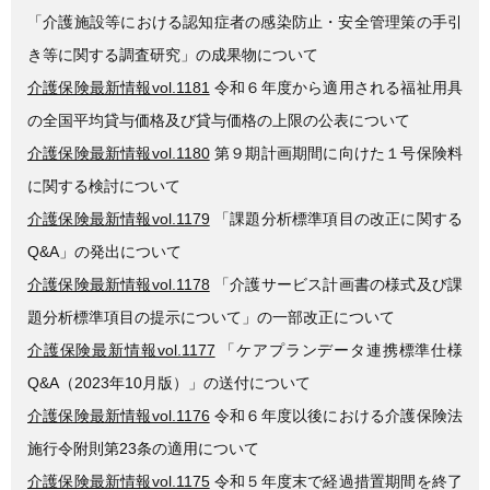
「介護施設等における認知症者の感染防止・安全管理策の手引
き等に関する調査研究」の成果物について
介護保険最新情報vol.1181
令和６年度から適用される福祉用具
の全国平均貸与価格及び貸与価格の上限の公表について
介護保険最新情報vol.1180
第９期計画期間に向けた１号保険料
に関する検討について
介護保険最新情報vol.1179
「課題分析標準項目の改正に関する
Q&A」の発出について
介護保険最新情報vol.1178
「介護サービス計画書の様式及び課
題分析標準項目の提示について」の一部改正について
介護保険最新情報vol.1177
「ケアプランデータ連携標準仕様
Q&A（2023年10月版）」の送付について
介護保険最新情報vol.1176
令和６年度以後における介護保険法
施行令附則第23条の適用について
介護保険最新情報vol.1175
令和５年度末で経過措置期間を終了