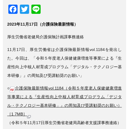
F
T
Li
a
wi
n
2023年11月17日（介護保険最新情報）
c
tt
e
e
er
厚生労働省老健局介護保険計画課事務連絡
b
11月17日、厚生労働省は介護保険最新情報vol.1184を発出し
o
た。今回は、「令和５年度老人保健健康増進等事業による『生
o
産性向上中核人材育成プログラム「デジタル・テクノロジー基
k
本研修」』の周知及び受講勧奨のお願い」
○
介護保険最新情報vol.1184（令和５年度老人保健健康増進
等事業による『生産性向上中核人材育成プログラム「デジタ
ル・テクノロジー基本研修」』の周知及び受講勧奨のお願い）
［1.7MB］
（令和５年11月17日厚生労働省老健局高齢者支援課事務連絡）