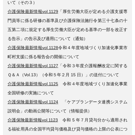
いて（その３）
介護保険最新情報vol.1129
「厚生労働大臣が定める介護支援専
門員等に係る研修の基準及び介護保険法施行令第三十七条の十
五第二項に規定する厚生労働大臣が定める基準の一部を改正す
る告示」の告示及び適用について（通知）
介護保険最新情報vol.1128
令和４年度地域づくり加速化事業市
町村支援に係る報告会の開催について
介護保険最新情報vol.1127
「令和３年度介護報酬改定に関する
Ｑ＆Ａ（Vol.13）（令和５年２月 15 日）」の送付について
介護保険最新情報vol.1125
令和４年度地域づくり加速化事業
全国研修の実施について
介護保険最新情報vol.1124
「ケアプランデータ連携システム
説明会」の動画公開等について（情報提供）
介護保険最新情報vol.1123
令和 5 年７月貸与分から適用され
る福祉用具の全国平均貸与価格及び貸与価格の上限の公表につ