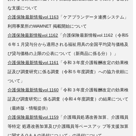
な支援について
介護保険最新情報vol.1163
「ケアプランデータ連携システム」
利用事業所のWAMNET 掲載開始について
介護保険最新情報vol.1162
「介護保険最新情報vol.1162（令和5
６年１月貸与分から適用される福祉用具の全国平均貸与価格及
び貸与価格の上限の公表について（新商品に係る分））」
介護保険最新情報vol.1161
「令和３年度介護報酬改定の効果検
証及び調査研究に係る調査（令和５年度調査）への協力依頼に
ついて」
介護保険最新情報vol.1160
「令和３年度介護報酬改定の効果検
証及び調査研究に 係る調査（令和４年度調査）の結果について
（最終版・情報提供）
介護保険最新情報vol.1159
「介護職員処遇改善加算、介護職員
等特定 処遇改善加算及び介護職員等ベースアッ プ等支援加算
に関するＱ＆Ａの送付につ いて」の送付について