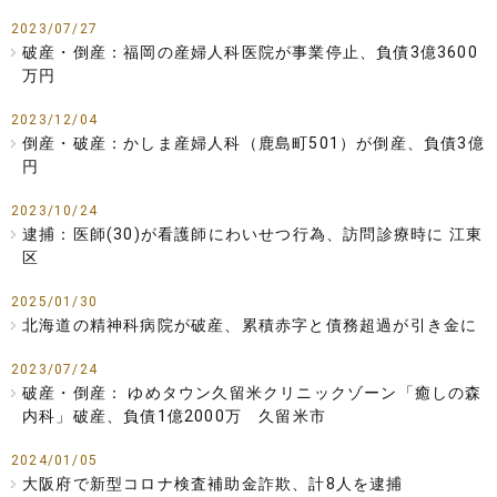
2023/07/27
破産・倒産：福岡の産婦人科医院が事業停止、負債3億3600
万円
2023/12/04
倒産・破産：かしま産婦人科（鹿島町501）が倒産、負債3億
円
2023/10/24
逮捕：医師(30)が看護師にわいせつ行為、訪問診療時に 江東
区
2025/01/30
北海道の精神科病院が破産、累積赤字と債務超過が引き金に
2023/07/24
破産・倒産： ゆめタウン久留米クリニックゾーン「癒しの森
内科」破産、負債1億2000万 久留米市
2024/01/05
大阪府で新型コロナ検査補助金詐欺、計8人を逮捕