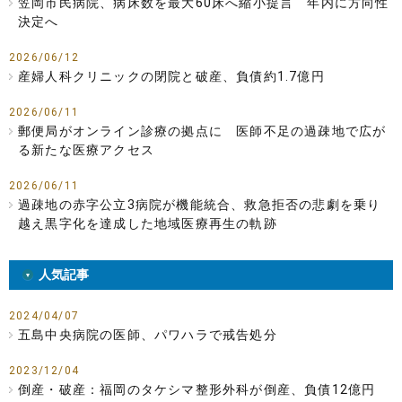
笠岡市民病院、病床数を最大60床へ縮小提言 年内に方向性
決定へ
2026/06/12
産婦人科クリニックの閉院と破産、負債約1.7億円
2026/06/11
郵便局がオンライン診療の拠点に 医師不足の過疎地で広が
る新たな医療アクセス
2026/06/11
過疎地の赤字公立3病院が機能統合、救急拒否の悲劇を乗り
越え黒字化を達成した地域医療再生の軌跡
人気記事
2024/04/07
五島中央病院の医師、パワハラで戒告処分
2023/12/04
倒産・破産：福岡のタケシマ整形外科が倒産、負債12億円