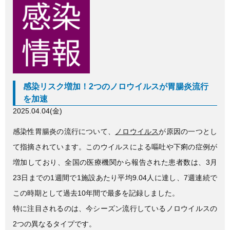
c
tt
e
e
er
b
o
o
感染リスク増加！2つのノロウイルスが胃腸炎流行
k
を加速
2025.04.04(金)
感染性胃腸炎の流行について、
ノロウイルス
が原因の一つとし
て指摘されています。このウイルスによる嘔吐や下痢の症例が
増加しており、全国の医療機関から報告された患者数は、3月
23日までの1週間で1施設あたり平均9.04人に達し、7週連続で
この時期として過去10年間で最多を記録しました。
特に注目されるのは、今シーズン流行しているノロウイルスの
2つの異なるタイプです。