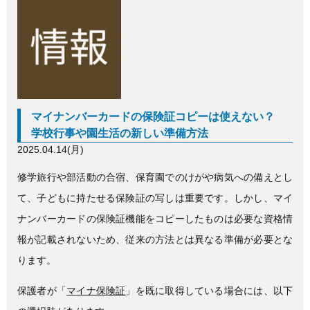
c
tt
e
e
er
b
o
o
マイナンバーカードの保険証コピーは使えない？
k
学校行事や園生活の新しい準備方法
2025.04.14(月)
修学旅行や部活動の合宿、保育園でのけがや病気への備えとし
て、子どもに持たせる保険証の写しは重要です。しかし、マイ
ナンバーカードの保険証機能をコピーしたものは必要な資格情
報が記載されないため、従来の方法とは異なる準備が必要とな
ります。
保護者が「
マイナ保険証
」を既に取得している場合には、以下