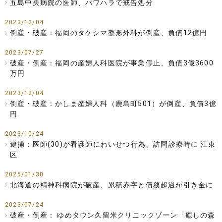
五島中央病院の医師、パワハラで戒告処分
2023/12/04
倒産・破産：福岡のタケシマ整形外科が倒産、負債12億円
2023/07/27
破産・倒産：福岡の産婦人科医院が事業停止、負債3億3600
万円
2023/12/04
倒産・破産：かしま産婦人科（鹿島町501）が倒産、負債3億
円
2023/10/24
逮捕：医師(30)が看護師にわいせつ行為、訪問診療時に 江東
区
2025/01/30
北海道の精神科病院が破産、累積赤字と債務超過が引き金に
2023/07/24
破産・倒産： ゆめタウン久留米クリニックゾーン「癒しの森