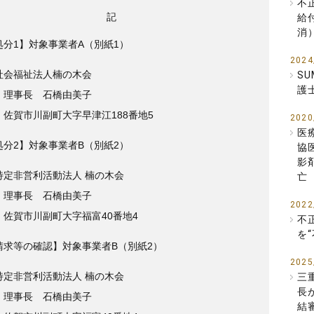
不
記
給
消
処分1】対象事業者A（別紙1）
2024
社会福祉法人楠の木会
SU
護
 理事長 石橋由美子
 佐賀市川副町大字早津江188番地5
2020
医
処分2】対象事業者B（別紙2）
協
影
特定非営利活動法人 楠の木会
亡
 理事長 石橋由美子
2022
 佐賀市川副町大字福富40番地4
不
を
請求等の確認】対象事業者B（別紙2）
2025
特定非営利活動法人 楠の木会
三
長
 理事長 石橋由美子
結