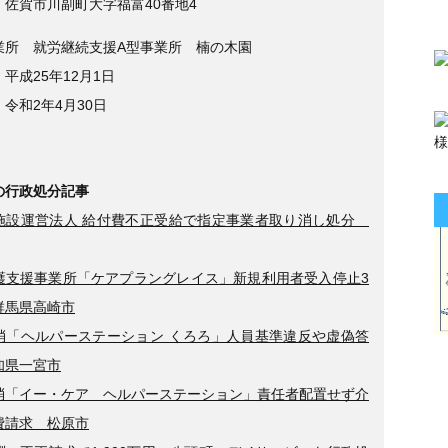
 佐賀市川副町大字福富40番地4
業所 就労継続支援A型事業所 楠の木園
平成25年12月1日
令和2年4月30日
の行政処分記事
施設運営法人 給付費不正受給で指定事業者取り消し処分
護支援事業所「ケアプラングレイス」新規利用者受入停止3
群馬県高崎市
消「ヘルパーステーション くろろ」人員基準違反や虚偽答
知県一宮市
消「イー・ケア ヘルパーステーション」責任者配置せず介
費請求 松原市