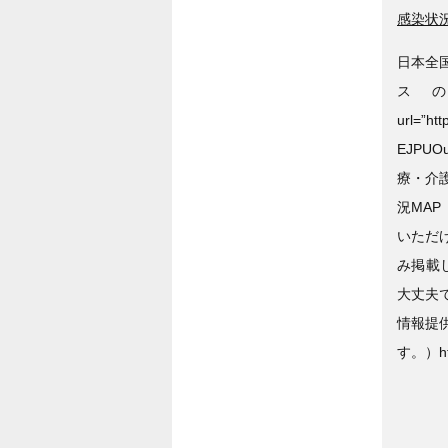
感染状
日本全
スの
url=”ht
EJPUOu
療・介
況MA
いただ
み掲載
大丈夫
情報提
す。）http