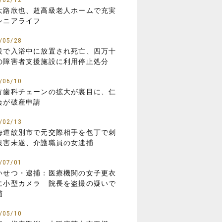
/02/12
大路欣也、超高級老人ホームで充実
シニアライフ
/05/28
設で入浴中に放置され死亡、四万十
の障害者支援施設に利用停止処分
/06/10
方歯科チェーンの拡大が裏目に、仁
会が破産申請
/02/13
海道紋別市で元交際相手を包丁で刺
殺害未遂、介護職員の女逮捕
/07/01
いせつ・逮捕：医療機関の女子更衣
に小型カメラ 院長を盗撮の疑いで
捕
/05/10