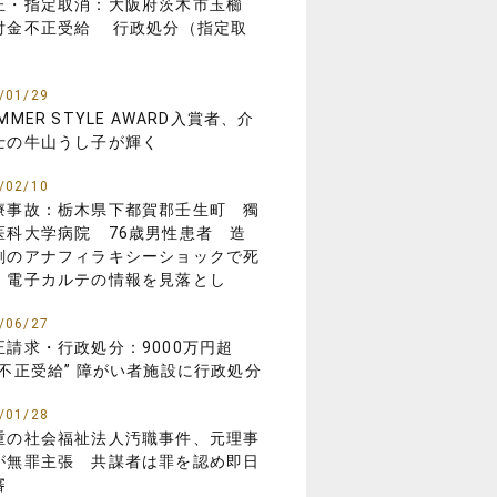
正・指定取消：大阪府茨木市玉櫛
付金不正受給 行政処分（指定取
）
/01/29
MMER STYLE AWARD入賞者、介
士の牛山うし子が輝く
/02/10
療事故：栃木県下都賀郡壬生町 獨
医科大学病院 76歳男性患者 造
剤のアナフィラキシーショックで死
 電子カルテの情報を見落とし
/06/27
正請求・行政処分：9000万円超
“不正受給” 障がい者施設に行政処分
/01/28
重の社会福祉法人汚職事件、元理事
が無罪主張 共謀者は罪を認め即日
審