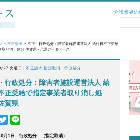
介護業界の
ジ
不正請求
不正・行政処分：障害者施設運営法人 給付費不正受給
取り消し処分 佐賀県 - 介護データベース
9/27 火曜日 |
不正請求
,
指定取消・行政処分
・行政処分：障害者施設運営法人 給
不正受給で指定事業者取り消し処
佐賀県
F
T
Li
a
wi
n
年10月1日 行政処分 （指定取消）
c
tt
e