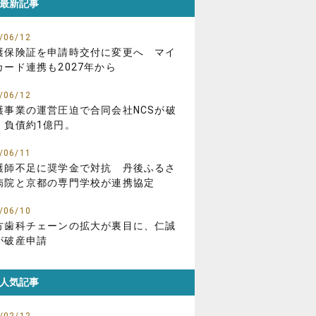
最新記事
/06/12
護保険証を申請時交付に変更へ マイ
カード連携も2027年から
/06/12
護事業の運営圧迫で合同会社NCSが破
、負債約1億円。
/06/11
護師不足に奨学金で対抗 丹後ふるさ
病院と京都の専門学校が連携協定
/06/10
方歯科チェーンの拡大が裏目に、仁誠
が破産申請
人気記事