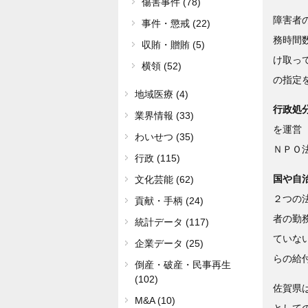
傷害事件 (78)
障害者
事件・懲戒 (22)
務時間
収賄・贈賄 (5)
け取っ
横領 (52)
の指定
地域医療 (4)
行政
業界情報 (33)
を運営
わいせつ (35)
ＮＰＯ
行政 (115)
国や自
文化芸能 (62)
２つの
貢献・手柄 (24)
者の勤
統計データ (117)
ていな
企業データ (25)
らの給
倒産・破産・民事再生
(102)
佐賀県
M&A (10)
として