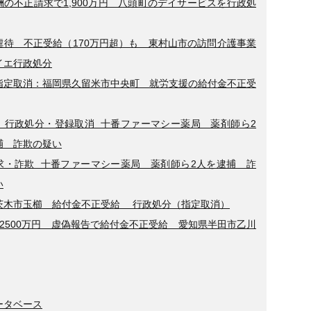
酬の不正請求で1,900万円 八頭町のデイサービスを行政処
虐待 不正受給（170万円超）も 東村山市の訪問介護事業
イエ行政処分
指定取消：福岡県久留米市中央町 就労支援の給付金不正受
】行政処分・登録取消 十番ファーマシー薬局 薬剤師ら2
捕 詐欺の疑い
求・詐欺 十番ファーマシー薬局 薬剤師ら2人を逮捕 詐
い
茨木市玉櫛 給付金不正受給 行政処分（指定取消）
で2500万円 虚偽報告で給付金不正受給 愛知県半田市乙川
ータベース