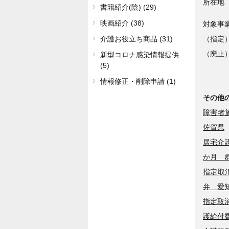
所在地
書籍紹介(陰) (29)
映画紹介 (38)
対象事
（指定）
介護お役立ち商品 (31)
（廃止）
新型コロナ感染情報提供
(5)
情報修正・削除申請 (1)
その他
障害者
佐賀県
居宅介
か月 
指定取
弁 愛
指定取
護給付