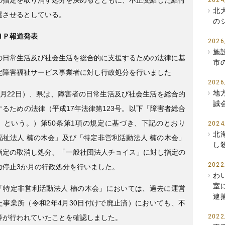
2024
北
還させるとしている。
の
ＨＰ報道発表
2026
施
の日常生活及び社会生活を総合的に支援するための法律に基
市
定障害福祉サービス事業者に対し行政処分を行いました
2026
地
9月22日）、県は、障害者の日常生活及び社会生活を総合的
誠
するための法律（平成17年法律第123号。以下「障害者総合
」という。）第50条第1項の規定に基づき、下記のとおり
2024
北
福祉法人 楠の木会」及び「特定非営利活動法人 楠の木会」
し
指定の取消し処分、「一般社団法人チョイス」に対し指定の
2022
力停止3か月の行政処分を行いました。
わ
室
「特定非営利活動法人 楠の木会」においては、過去に運営
逮
た事業所（令和2年4月30日付けで廃止済）においても、不
2022
等が行われていたことを確認しました。