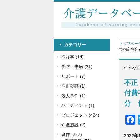
トップペー
カテゴリー
で指定事業者
不祥事 (14)
予防・未病 (21)
2022/0
サポート (7)
不正
不正疑惑 (1)
付費
殺人事件 (1)
分 
ハラスメント (1)
プロジェクト (424)
介護施設 (2)
事件 (222)
2022