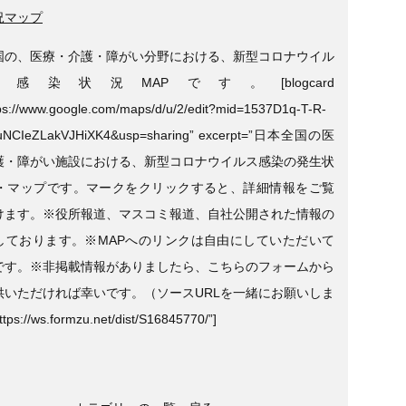
況マップ
国の、医療・介護・障がい分野における、新型コロナウイル
感染状況MAPです。[blogcard
tps://www.google.com/maps/d/u/2/edit?mid=1537D1q-T-R-
NCIeZLakVJHiXK4&usp=sharing” excerpt=”日本全国の医
護・障がい施設における、新型コロナウイルス感染の発生状
P・マップです。マークをクリックすると、詳細情報をご覧
けます。※役所報道、マスコミ報道、自社公開された情報の
しております。※MAPへのリンクは自由にしていただいて
です。※非掲載情報がありましたら、こちらのフォームから
供いただければ幸いです。（ソースURLを一緒にお願いしま
s://ws.formzu.net/dist/S16845770/”]