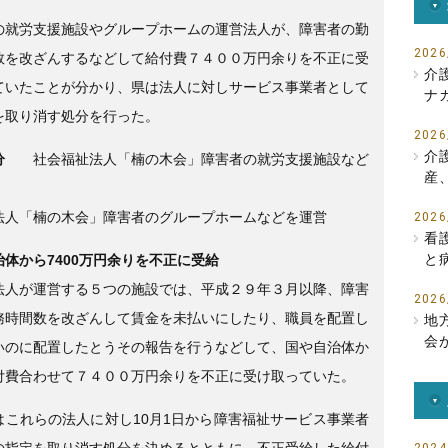
e
er
の就労支援施設やグループホームの運営法人が、障害者の勤
b
2026
数を改ざんするなどして給付費７４００万円余りを不正に受
介
o
ていたことが分かり、県は法人に対しサービス事業者として
ナ
を取り消す処分を行った。
o
2026
k
介
処分
社会福祉法人「楠の木会」障害者の就労支援施設など
産
法人「楠の木会」障害者のグループホームなどを運営
2026
看
と
治体から7400万円余りを不正に受給
法人が運営する５つの施設では、平成２９年３月以降、障害
2026
務時間数を改ざんして賃金を未払いにしたり、職員を配置し
地
会
いのに配置したとうその報告を行うなどして、国や自治体か
付費合わせて７４００万円余りを不正に受け取っていた。
はこれらの法人に対し10月1日から障害福祉サービス事業者
の指定を取り消す処分を決めるとともに、不正受給した給付