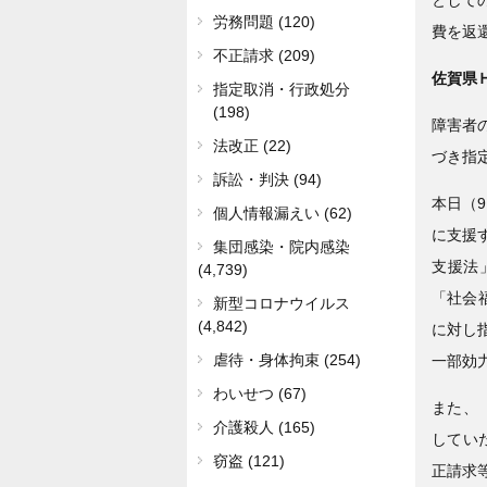
労務問題 (120)
費を返
不正請求 (209)
佐賀県
指定取消・行政処分
(198)
障害者
法改正 (22)
づき指
訴訟・判決 (94)
本日（
個人情報漏えい (62)
に支援
集団感染・院内感染
支援法
(4,739)
「社会
新型コロナウイルス
(4,842)
に対し
虐待・身体拘束 (254)
一部効
わいせつ (67)
また、
介護殺人 (165)
してい
窃盗 (121)
正請求