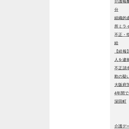
介護報
分
組織的
所ミラ
不正・
給
【続報
人を逮
不正請
欺の疑
大阪府
4年間
深田町
介護デ