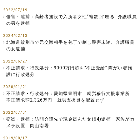
2022/07/19
傷害・逮捕：高齢者施設で入所者女性“複数回”殴る…介護職員
の男を逮捕
2024/02/13
北海道紋別市で元交際相手を包丁で刺し殺害未遂、介護職員
の女逮捕
2022/06/27
不正請求・行政処分：9000万円超を“不正受給” 障がい者施
設に行政処分
2020/01/21
不正請求・行政処分：愛知県豊明市 就労移行支援事業所
不正請求額2,326万円 就労支援員を配置せず
2022/07/01
窃盗・逮捕：訪問介護先で現金盗んだ女(64)逮捕 家族がカ
メラ設置 岡山南署
2019/08/17