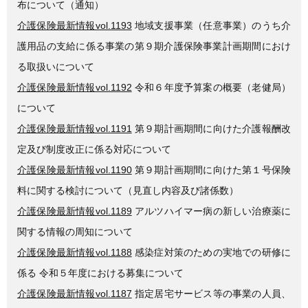
布について（通知）
介護保険最新情報vol.1193
地域支援事業（任意事業）のうち介
護用品の支給に係る事業の第９期介護保険事業計画期間におけ
る取扱いについて
介護保険最新情報vol.1192
令和６年度予算案の概要（老健局）
について
介護保険最新情報vol.1191
第９期計画期間に向けた介護報酬改
定及び制度改正に係る対応について
介護保険最新情報vol.1190
第９期計画期間に向けた第１号保険
料に関する検討について（見直し内容及び諸係数）
介護保険最新情報vol.1189
アルツハイマー病の新しい治療薬に
関する情報の周知について
介護保険最新情報vol.1188
感染症対策のための実地での研修に
係る 令和５年度における募集について
介護保険最新情報vol.1187
指定居宅サービス等の事業の人員、