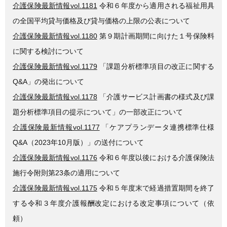
介護保険最新情報vol.1181
令和６年度から適用される福祉用具
の全国平均貸与価格及び貸与価格の上限の公表について
介護保険最新情報vol.1180
第９期計画期間に向けた１号保険料
に関する検討について
介護保険最新情報vol.1179
「課題分析標準項目の改正に関する
Q&A」の発出について
介護保険最新情報vol.1178
「介護サービス計画書の様式及び課
題分析標準項目の提示について」の一部改正について
介護保険最新情報vol.1177
「ケアプランデータ連携標準仕様
Q&A（2023年10月版）」の送付について
介護保険最新情報vol.1176
令和６年度以後における介護保険法
施行令附則第23条の適用について
介護保険最新情報vol.1175
令和５年度末で経過措置期間を終了
する令和３年度介護報酬改定における改定事項について（依
頼）