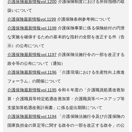
介護保険最新情報vol.1200
介護保険制度における所得指標の取
扱いについて
介護保険最新情報vol.1199
介護保険条例参考例について
介護保険最新情報vol.1198
介護保険事業に係る保険給付の円滑
な実施を確保するための基本的な指針の全部を改正する件（告
示）の公布について
介護保険最新情報vol.1197
介護保険法施行令の一部を改正する
政令等の公布について（通知）
介護保険最新情報vol.1196
「介護現場における生産性向上推進
フォーラム」の開催について
介護保険最新情報vol.1195
令和６年度の「介護職員処遇改善加
算・介護職員等特定処遇改善加算・介護職員等ベースアップ等
支援加算処遇改善計画書」に係る提出期限について
介護保険最新情報vol.1194
「介護保険法施行令及び介護保険の
国庫負担金の算定等に関する政令の一部を改正する政令」の公