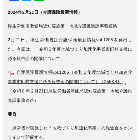
a
wi
n
2024年2月21日（介護保険最新情報）
c
tt
e
e
er
厚生労働省老健局認知症施策・地域介護推進課事務連絡
b
2月21日、厚生労働省は介護保険最新情報vol.1205を発出し
o
た。今回は、「令和５年度地域づくり加速化事業市町村支援に
o
係る報告会の開催について」
k
○
介護保険最新情報vol.1205（令和５年度地域づくり加速化
事業市町村支援に係る報告会の開催について）［255KB］
（令和６年２月21日厚生労働省老健局認知症施策・地域介護推
進課事務連絡）
要旨
・厚労省が実施した「地域づくり加速化事業」の報告会をオン
ラインで開催する。