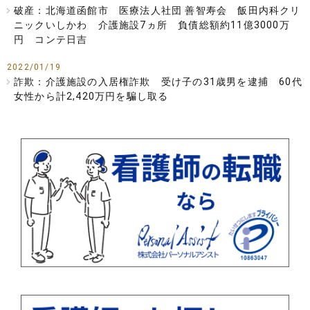
破産：北海道函館市 医療法人社団 善智寿会 飯田内科クリ
ニックいしかわ 介護施設7ヵ所 負債総額約11億3000万
円 コンテ日吉
2022/01/19
詐欺：介護施設の入居権詐欺 受け子の31歳男を逮捕 60代
女性から計2,420万円を騙し取る