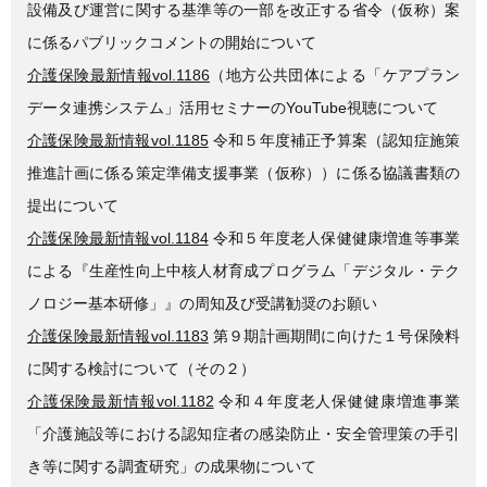
設備及び運営に関する基準等の一部を改正する省令（仮称）案
に係るパブリックコメントの開始について
介護保険最新情報vol.1186
（地方公共団体による「ケアプラン
データ連携システム」活用セミナーのYouTube視聴について
介護保険最新情報vol.1185
令和５年度補正予算案（認知症施策
推進計画に係る策定準備支援事業（仮称））に係る協議書類の
提出について
介護保険最新情報vol.1184
令和５年度老人保健健康増進等事業
による『生産性向上中核人材育成プログラム「デジタル・テク
ノロジー基本研修」』の周知及び受講勧奨のお願い
介護保険最新情報vol.1183
第９期計画期間に向けた１号保険料
に関する検討について（その２）
介護保険最新情報vol.1182
令和４年度老人保健健康増進事業
「介護施設等における認知症者の感染防止・安全管理策の手引
き等に関する調査研究」の成果物について