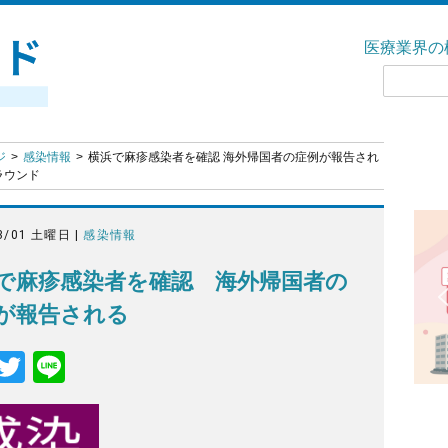
医療業界の
ジ
感染情報
横浜で麻疹感染者を確認 海外帰国者の症例が報告され
アラウンド
3/01 土曜日 |
感染情報
で麻疹感染者を確認 海外帰国者の
が報告される
F
T
Li
a
wi
n
c
tt
e