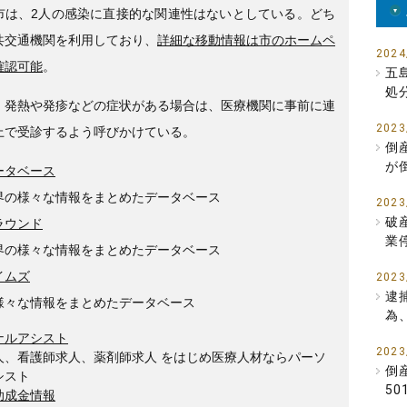
市は、2人の感染に直接的な関連性はないとしている。どち
共交通機関を利用しており、
詳細な移動情報は市のホームペ
2024
確認可能
。
五
処
、発熱や発疹などの症状がある場合は、医療機関に事前に連
2023
上で受診するよう呼びかけている。
倒
が
ータベース
界の様々な情報をまとめたデータベース
2023
破
ラウンド
業
界の様々な情報をまとめたデータベース
イムズ
2023
逮
様々な情報をまとめたデータベース
為
ナルアシスト
2023
人、看護師求人、薬剤師求人 をはじめ医療人材ならパーソ
倒
シスト
5
助成金情報