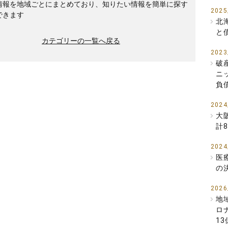
情報を地域ごとにまとめており、知りたい情報を簡単に探す
2025
できます
北
と
カテゴリーの一覧へ戻る
2023
破
ニ
負
2024
大
計
2024
医
の
2026
地
ロ
1