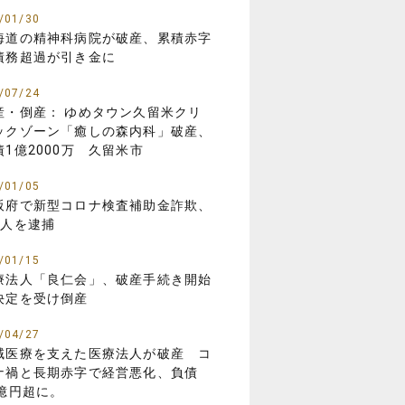
/01/30
海道の精神科病院が破産、累積赤字
債務超過が引き金に
/07/24
産・倒産： ゆめタウン久留米クリ
ックゾーン「癒しの森内科」破産、
債1億2000万 久留米市
/01/05
阪府で新型コロナ検査補助金詐欺、
8人を逮捕
/01/15
療法人「良仁会」、破産手続き開始
決定を受け倒産
/04/27
域医療を支えた医療法人が破産 コ
ナ禍と長期赤字で経営悪化、負債
3億円超に。