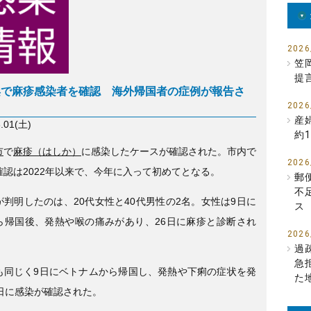
e
er
b
o
2026
笠
o
提
浜で麻疹感染者を確認 海外帰国者の症例が報告さ
k
2026
る
産
3.01(土)
約1
市
で
麻疹（はしか）
に感染したケースが確認された。市内で
2026
確認は2022年以来で、今年に入って初めてとなる。
郵
不
が判明したのは、20代女性と40代男性の2名。女性は9日に
ス
ら帰国後、発熱や喉の痛みがあり、26日に麻疹と診断され
2026
過
急
も同じく9日にベトナムから帰国し、発熱や下痢の症状を発
た
7日に感染が確認された。