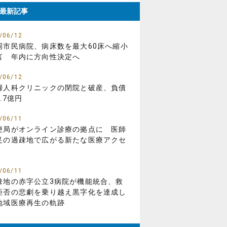
最新記事
/06/12
岡市民病院、病床数を最大60床へ縮小
言 年内に方向性決定へ
/06/12
婦人科クリニックの閉院と破産、負債
.7億円
/06/11
便局がオンライン診療の拠点に 医師
足の過疎地で広がる新たな医療アクセ
/06/11
疎地の赤字公立3病院が機能統合、救
拒否の悲劇を乗り越え黒字化を達成し
地域医療再生の軌跡