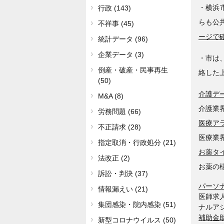
・横浜
行政 (143)
らも公
不祥事 (45)
ージで
統計データ (96)
企業データ (3)
・市は
倒産・破産・民事再生
絡した
(50)
介護デ
M&A (8)
介護業
労務問題 (66)
医療ア
不正請求 (28)
医療業
指定取消・行政処分 (21)
お薬タ
法改正 (2)
お薬の
訴訟・判決 (37)
パーソ
情報漏えい (21)
医師求
集団感染・院内感染 (51)
ナルア
補助金
新型コロナウイルス (50)