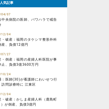
人気記事
/04/07
島中央病院の医師、パワハラで戒告
分
/12/04
産・破産：福岡のタケシマ整形外科
倒産、負債12億円
/07/27
産・倒産：福岡の産婦人科医院が事
停止、負債3億3600万円
/10/24
捕：医師(30)が看護師にわいせつ行
、訪問診療時に 江東区
/12/04
産・破産：かしま産婦人科（鹿島町
01）が倒産、負債3億円