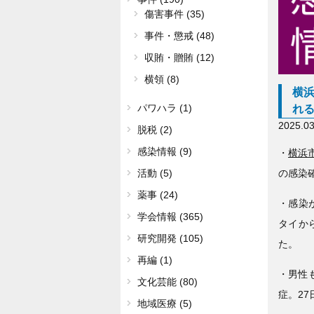
傷害事件 (35)
事件・懲戒 (48)
収賄・贈賄 (12)
横領 (8)
横
パワハラ (1)
れ
2025.0
脱税 (2)
感染情報 (9)
・
横浜
の感染
活動 (5)
薬事 (24)
・感染
学会情報 (365)
タイか
研究開発 (105)
た。
再編 (1)
・男性
文化芸能 (80)
症。2
地域医療 (5)