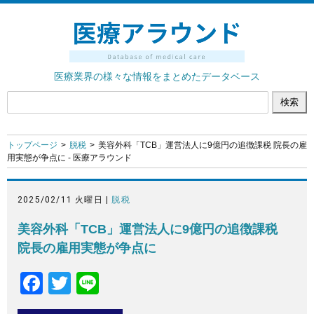
医療業界の様々な情報をまとめたデータベース
トップページ
脱税
美容外科「TCB」運営法人に9億円の追徴課税 院長の雇
用実態が争点に - 医療アラウンド
2025/02/11 火曜日 |
脱税
美容外科「TCB」運営法人に9億円の追徴課税
院長の雇用実態が争点に
F
T
Li
a
wi
n