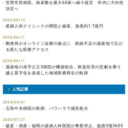
笠岡市民病院、病床数を最大60床へ縮小提言 年内に方向性
決定へ
2026/06/12
産婦人科クリニックの閉院と破産、負債約1.7億円
2026/06/11
郵便局がオンライン診療の拠点に 医師不足の過疎地で広が
る新たな医療アクセス
2026/06/11
過疎地の赤字公立3病院が機能統合、救急拒否の悲劇を乗り
越え黒字化を達成した地域医療再生の軌跡
人気記事
2024/04/07
五島中央病院の医師、パワハラで戒告処分
2023/07/27
破産・倒産：福岡の産婦人科医院が事業停止、負債3億3600