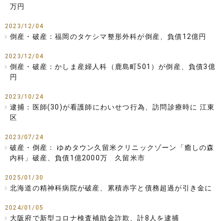
万円
2023/12/04
倒産・破産：福岡のタケシマ整形外科が倒産、負債12億円
2023/12/04
倒産・破産：かしま産婦人科（鹿島町501）が倒産、負債3億
円
2023/10/24
逮捕：医師(30)が看護師にわいせつ行為、訪問診療時に 江東
区
2023/07/24
破産・倒産： ゆめタウン久留米クリニックゾーン「癒しの森
内科」破産、負債1億2000万 久留米市
2025/01/30
北海道の精神科病院が破産、累積赤字と債務超過が引き金に
2024/01/05
大阪府で新型コロナ検査補助金詐欺、計8人を逮捕