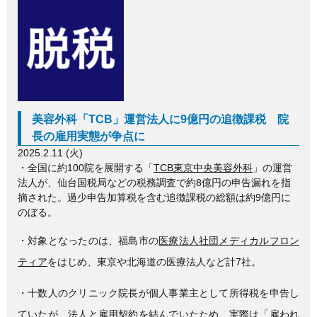
c
tt
e
e
er
b
o
o
美容外科「TCB」運営法人に9億円の追徴課税 院
k
長の雇用実態が争点に
2025.2.11 (火)
・全国に約100院を展開する「
TCB東京中央美容外科
」の運営
法人が、仙台国税局などの税務調査で約8億円の申告漏れを指
摘された。過少申告加算税を含む追徴課税の総額は約9億円に
のぼる。
・対象となったのは、福島市の
医療法人社団メディカルフロン
ティア
をはじめ、東京や北海道の医療法人など計7社。
・十数人のクリニック院長が個人事業主として所得税を申告し
ていたが、法人と雇用契約を結んでいたため、実際は「雇われ