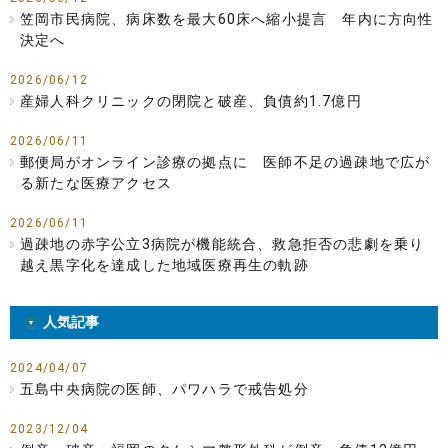
笠岡市民病院、病床数を最大60床へ縮小提言 年内に方向性
決定へ
2026/06/12
産婦人科クリニックの閉院と破産、負債約1.7億円
2026/06/11
郵便局がオンライン診療の拠点に 医師不足の過疎地で広が
る新たな医療アクセス
2026/06/11
過疎地の赤字公立3病院が機能統合、救急拒否の悲劇を乗り
越え黒字化を達成した地域医療再生の軌跡
人気記事
2024/04/07
五島中央病院の医師、パワハラで戒告処分
2023/12/04