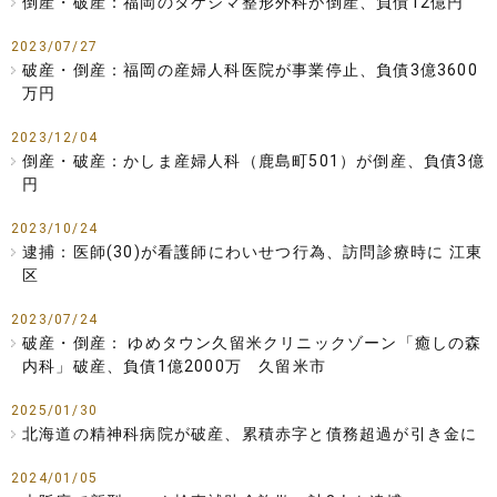
倒産・破産：福岡のタケシマ整形外科が倒産、負債12億円
2023/07/27
破産・倒産：福岡の産婦人科医院が事業停止、負債3億3600
万円
2023/12/04
倒産・破産：かしま産婦人科（鹿島町501）が倒産、負債3億
円
2023/10/24
逮捕：医師(30)が看護師にわいせつ行為、訪問診療時に 江東
区
2023/07/24
破産・倒産： ゆめタウン久留米クリニックゾーン「癒しの森
内科」破産、負債1億2000万 久留米市
2025/01/30
北海道の精神科病院が破産、累積赤字と債務超過が引き金に
2024/01/05