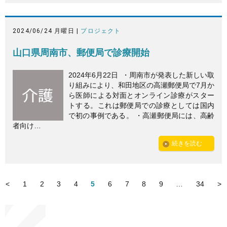
2024/06/24 月曜日 |
プロジェクト
山口県周南市、郵便局で診療開始
2024年6月22日 ・周南市が発表した新しい取
り組みにより、和田地区の高瀬郵便局で7月か
ら医師による対面とオンライン診療がスター
トする。これは郵便局での診療としては国内
で初の事例である。 ・高瀬郵便局には、高齢
者向け…
続きを読む
<
1
2
3
4
5
6
7
8
9
…
34
>