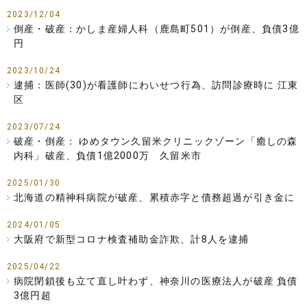
2023/12/04
倒産・破産：かしま産婦人科（鹿島町501）が倒産、負債3億
円
2023/10/24
逮捕：医師(30)が看護師にわいせつ行為、訪問診療時に 江東
区
2023/07/24
破産・倒産： ゆめタウン久留米クリニックゾーン「癒しの森
内科」破産、負債1億2000万 久留米市
2025/01/30
北海道の精神科病院が破産、累積赤字と債務超過が引き金に
2024/01/05
大阪府で新型コロナ検査補助金詐欺、計8人を逮捕
2025/04/22
病院閉鎖後も立て直し叶わず、神奈川の医療法人が破産 負債
3億円超