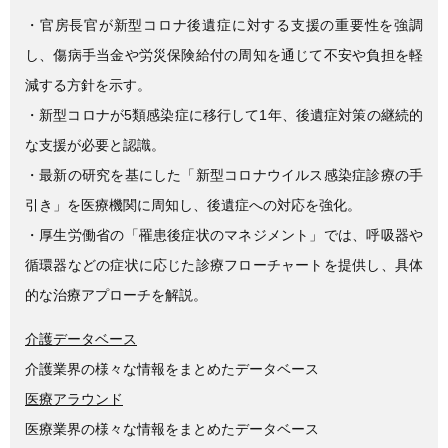
e
er
・官房長官が新型コロナ後遺症に対する支援の重要性を強調
b
し、傷病手当金や労災保険給付の周知を通じて不安や負担を軽
o
減する方針を示す。
o
・新型コロナが5類感染症に移行して1年、後遺症対策の継続的
k
な支援が必要と認識。
・最新の研究を基にした「新型コロナウイルス感染症診療の手
引き」を医療機関に周知し、後遺症への対応を強化。
・厚生労働省の「罹患後症状のマネジメント」では、呼吸器や
循環器などの症状に応じた診療フローチャートを提供し、具体
的な治療アプローチを解説。
介護データベース
介護業界の様々な情報をまとめたデータベース
医療アラウンド
医療業界の様々な情報をまとめたデータベース