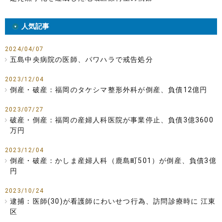
人気記事
2024/04/07
五島中央病院の医師、パワハラで戒告処分
2023/12/04
倒産・破産：福岡のタケシマ整形外科が倒産、負債12億円
2023/07/27
破産・倒産：福岡の産婦人科医院が事業停止、負債3億3600
万円
2023/12/04
倒産・破産：かしま産婦人科（鹿島町501）が倒産、負債3億
円
2023/10/24
逮捕：医師(30)が看護師にわいせつ行為、訪問診療時に 江東
区