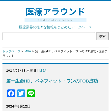
医療業界の様々な情報をまとめたデータベース
トップページ
M&A
第一生命HD、ベネフィット・ワンのTOB成功 - 医療ア
ラウンド
2024/03/13 水曜日 |
M&A
第一生命HD、ベネフィット・ワンのTOB成功
F
T
Li
a
wi
n
2024年3月12日
c
tt
e