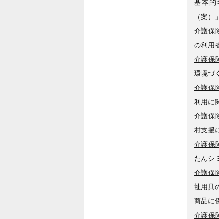
基本的
（案）
介護保険
の利用
介護保険
環境づ
介護保険
利用に
介護保険
村支援
介護保険
たんシ
介護保険
祉用具
商品に
介護保険