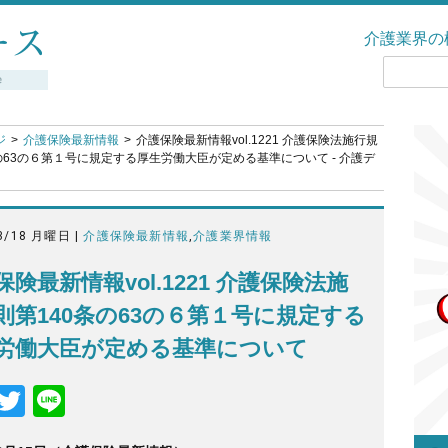
介護業界の
ジ
介護保険最新情報
介護保険最新情報vol.1221 介護保険法施行規
の63の６第１号に規定する厚生労働大臣が定める基準について - 介護デ
3/18 月曜日 |
介護保険最新情報
,
介護業界情報
保険最新情報vol.1221 介護保険法施
則第140条の63の６第１号に規定する
労働大臣が定める基準について
F
T
Li
a
wi
n