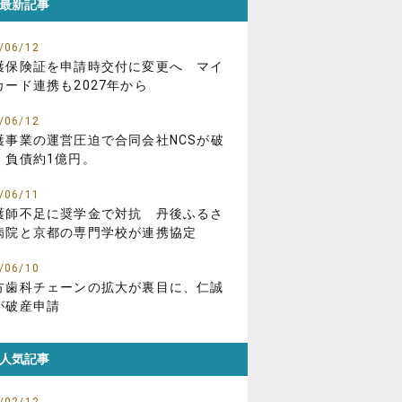
最新記事
/06/12
護保険証を申請時交付に変更へ マイ
カード連携も2027年から
/06/12
護事業の運営圧迫で合同会社NCSが破
、負債約1億円。
/06/11
護師不足に奨学金で対抗 丹後ふるさ
病院と京都の専門学校が連携協定
/06/10
方歯科チェーンの拡大が裏目に、仁誠
が破産申請
人気記事