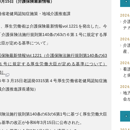
年3月15日（介護保険最新情報）
c
tt
e
e
er
働省老健局認知症施策・地域介護推進課
2026
b
介
日、厚生労働省は介護保険最新情報vol.1221を発出した。今
ナ
o
「介護保険法施行規則第140条の63の６第１号に規定する厚
o
2026
大臣が定める基準について」
介
k
産
保険最新情報Vol.1221（介護保険法施行規則第140条の63
2026
１号に規定する厚生労働大臣が定める基準について）
看
B］
と
６年３月15日老認発0315第４号厚生労働省老健局認知症施
2026
域介護推進課長通知）
地
会
険法施行規則第140条の63の6第1号に基づく厚生労働大臣
る基準の改正が令和6年3月15日に公布された。