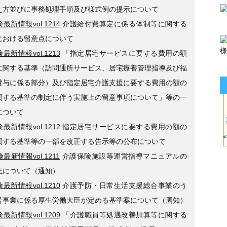
え方並びに事務処理手順及び様式例の提示について
最新情報vol.1214
介護給付費算定に係る体制等に関する
における留意点について
最新情報vol.1213
「指定居宅サービスに要する費用の額
に関する基準（訪問通所サービス、居宅療養管理指導及び福
貸与に係る部分）及び指定居宅介護支援に要する費用の額の
関する基準の制定に伴う実施上の留意事項について」等の一
について
最新情報vol.1212
指定居宅サービスに要する費用の額の
関する基準等の一部を改正する告示等の公布について
最新情報vol.1211
介護保険施設等運営指導マニュアルの
正について（通知）
最新情報vol.1210
介護予防・日常生活支援総合事業のう
号事業に係る厚生労働大臣が定める基準案について（周知）
最新情報vol.1209
「介護職員等処遇改善加算等に関する