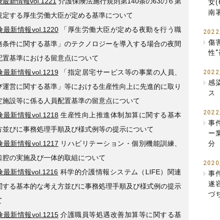
最新情報vol.1221
介護保険法施行規則第140条の63の６第
女
南
規定する厚生労働大臣が定める基準について
最新情報vol.1220
「厚生労働大臣が定める夜勤を行う職
2022
傷
務条件に関する基準」のテクノロジーを導入する場合の夜間
性
配置基準における留意点について
最新情報vol.1219
「指定居宅サービス等の事業の人員、
2022
感
び運営に関する基準」等における生産性向上に先進的に取り
ス
定施設等に係る人員配置基準の留意点について
2022
最新情報vol.1218
生産性向上推進体制加算に関する基本
事
方並びに事務処理手順及び様式例等の提示について
ー
最新情報vol.1217
リハビリテーション・個別機能訓練、
分
口腔の実施及び一体的取組について
2020
最新情報vol.1216
科学的介護情報システム（LIFE）関連
事
遂
関する基本的な考え方並びに事務処理手順及び様式例の提示
づ
て
最新情報vol.1215
介護職員等処遇改善加算等に関する基