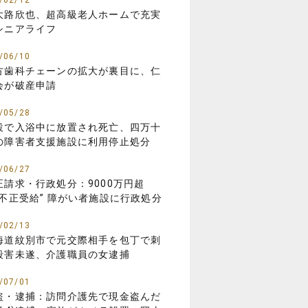
/02/12
大路欣也、超高級老人ホームで充実
シニアライフ
/06/10
方歯科チェーンの拡大が裏目に、仁
会が破産申請
/05/28
設で入浴中に放置され死亡、四万十
の障害者支援施設に利用停止処分
/06/27
正請求・行政処分：9000万円超
“不正受給” 障がい者施設に行政処分
/02/13
海道紋別市で元交際相手を包丁で刺
殺害未遂、介護職員の女逮捕
/07/01
盗・逮捕：訪問介護先で現金盗んだ