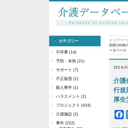
トップペー
カテゴリー
則第140条
ータベース
不祥事 (14)
予防・未病 (21)
2024/0
サポート (7)
不正疑惑 (1)
介護
殺人事件 (1)
行規
ハラスメント (1)
厚生
プロジェクト (424)
介護施設 (2)
事件 (222)