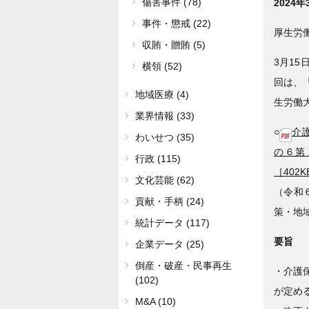
傷害事件 (78)
2024
事件・懲戒 (22)
厚生労
収賄・贈賄 (5)
3月15
横領 (52)
回は、
地域医療 (4)
生労働
業界情報 (33)
○
介護
わいせつ (35)
の６第
行政 (115)
［402K
文化芸能 (62)
（令和
貢献・手柄 (24)
策・地
統計データ (117)
要旨
企業データ (25)
倒産・破産・民事再生
・介護保
(102)
が定め
M&A (10)