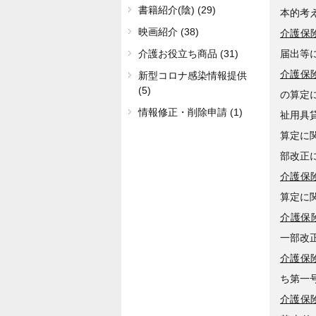
書籍紹介(陰) (29)
本的考
映画紹介 (38)
介護保険
届出等
介護お役立ち商品 (31)
介護保険
新型コロナ感染情報提供
(5)
の算定
情報修正・削除申請 (1)
祉用具
算定に
部改正
介護保険
算定に
介護保険
一部改
介護保険
ち第一
介護保険