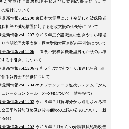
考え方並びに事務処理手順及び様式例の提示について
」の送付について
最新情報vol.1208
東日本大震災により被災した被保険者
者負担等の減免措置に対する財政支援の延長等について
最新情報vol.1207
令和５年度介護職員の働きやすい職場
くり内閣総理大臣表彰・厚生労働大臣表彰の事例集について
最新情報vol.1205
「看護小規模多機能型居宅介護の広域
関する手引き」について
最新情報vol.1205
令和５年度地域づくり加速化事業市町
に係る報告会の開催について
最新情報vol.1204
ケアプランデータ連携システム「かん
ミュレーションツール」の公開について（情報提供）
最新情報vol.1203
令和６年７月貸与分から適用される福
の全国平均貸与価格及び貸与価格の上限の公表について（新
係る分）
最新情報vol.1202
令和６年２月からの介護職員処遇改善