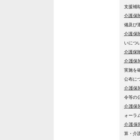
支援補
介護保険
備及び
介護保険
いにつ
介護保険
介護保険
実施を
公布に
介護保険
令等の
介護保険
ォーラ
介護保険
算・介