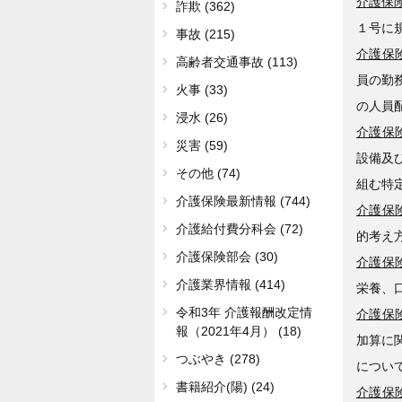
介護保険
詐欺 (362)
１号に
事故 (215)
介護保険
高齢者交通事故 (113)
員の勤
火事 (33)
の人員
浸水 (26)
介護保険
災害 (59)
設備及
その他 (74)
組む特
介護保険最新情報 (744)
介護保険
介護給付費分科会 (72)
的考え
介護保険部会 (30)
介護保険
介護業界情報 (414)
栄養、
令和3年 介護報酬改定情
介護保険
報（2021年4月） (18)
加算に
つぶやき (278)
につい
書籍紹介(陽) (24)
介護保険